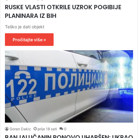
RUSKE VLASTI OTKRILE UZROK POGIBIJE
PLANINARA IZ BIH
Teško je dati objekt
Pročitajte više »
Goran Dakic
prije 18 sati
0
BANJALUČANIN PONOVO UHAPŠEN: UKRAO