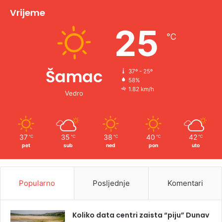
Vrijeme
25
℃
Šamac
37º - 25º
58%
1.82 km/h
Vedro
37
35
38
40
42
℃
℃
℃
℃
℃
pet
sub
ned
pon
uto
Popularno
Posljednje
Komentari
Koliko data centri zaista “piju” Dunav