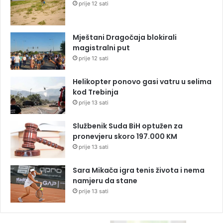
prije 12 sati
Mještani Dragočaja blokirali
magistralni put
prije 12 sati
Helikopter ponovo gasi vatru u selima
kod Trebinja
prije 13 sati
Službenik Suda BiH optužen za
pronevjeru skoro 197.000 KM
prije 13 sati
Sara Mikača igra tenis života i nema
namjeru da stane
prije 13 sati