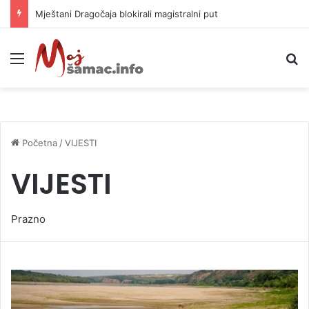
Helikopter ponovo gasi vatru u selima kod Trebinja
Meni
P
Početna
/
VIJESTI
VIJESTI
Prazno