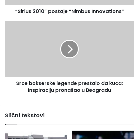
e
0
s
“Sirius 2010” postaje “Nimbus Innovations”
1
u
0
”
S
p
r
o
c
s
e
t
b
a
o
j
k
e
s
“
e
Srce bokserske legende prestalo da kuca:
N
r
i
Inspiraciju pronašao u Beogradu
s
m
k
b
e
u
l
Slični tekstovi
s
e
I
g
n
e
n
n