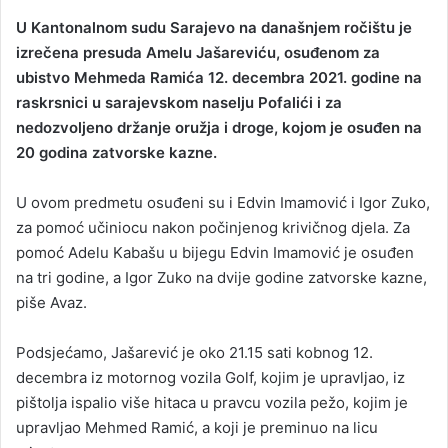
U Kantonalnom sudu Sarajevo na današnjem ročištu je
izrečena presuda Amelu Jašareviću, osuđenom za
ubistvo Mehmeda Ramića 12. decembra 2021. godine na
raskrsnici u sarajevskom naselju Pofalići i za
nedozvoljeno držanje oružja i droge, kojom je osuđen na
20 godina zatvorske kazne.
U ovom predmetu osuđeni su i Edvin Imamović i Igor Zuko,
za pomoć učiniocu nakon počinjenog krivičnog djela. Za
pomoć Adelu Kabašu u bijegu Edvin Imamović je osuđen
na tri godine, a Igor Zuko na dvije godine zatvorske kazne,
piše Avaz.
Podsjećamo, Jašarević je oko 21.15 sati kobnog 12.
decembra iz motornog vozila Golf, kojim je upravljao, iz
pištolja ispalio više hitaca u pravcu vozila pežo, kojim je
upravljao Mehmed Ramić, a koji je preminuo na licu