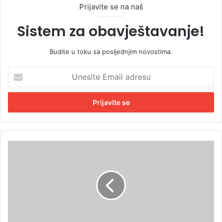
Prijavite se na naš
Sistem za obavještavanje!
Budite u toku sa posljednjim novostima.
U
n
e
s
i
t
e
E
“
m
S
a
i
i
r
l
i
a
u
d
s
r
2