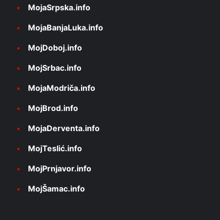
MojaSrpska.info
MojaBanjaLuka.info
MojDoboj.info
MojSrbac.info
MojaModriča.info
MojBrod.info
MojaDerventa.info
MojTeslić.info
MojPrnjavor.info
MojŠamac.info