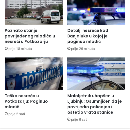
o
d
v
e
a
p
t
r
i
e
Poznato stanje
Detalji nesreće kod
o
s
povrijeđenog mladića u
Banjaluke u kojoj je
n
t
nesreći u Potkozarju
poginuo mladić
s
a
prije 18 minuta
prije 26 minuta
”
l
o
d
a
k
u
c
a
Teška nesreća u
Maloljetnik uhapšen u
:
Potkozarju: Poginuo
Ljubinju: Osumnjičen da je
I
mladić
povrijedio policajca i
oštetio vrata stanice
n
prije 5 sati
s
prije 6 sati
p