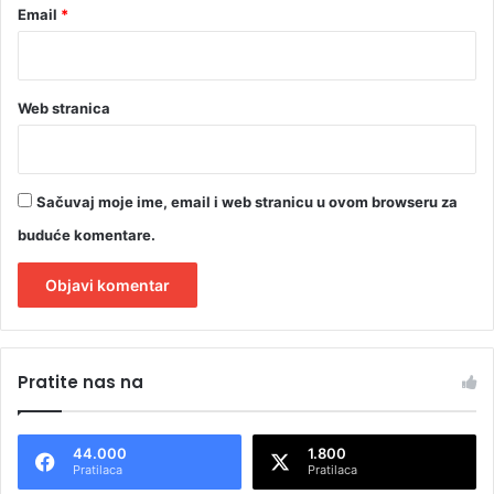
Email
*
d
u
Web stranica
Sačuvaj moje ime, email i web stranicu u ovom browseru za
buduće komentare.
A
l
Pratite nas na
t
e
44.000
1.800
r
Pratilaca
Pratilaca
n