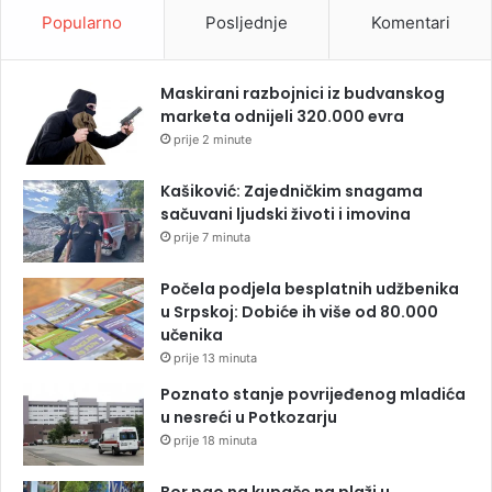
Popularno
Posljednje
Komentari
Maskirani razbojnici iz budvanskog
marketa odnijeli 320.000 evra
prije 2 minute
Kašiković: Zajedničkim snagama
sačuvani ljudski životi i imovina
prije 7 minuta
Počela podjela besplatnih udžbenika
u Srpskoj: Dobiće ih više od 80.000
učenika
prije 13 minuta
Poznato stanje povrijeđenog mladića
u nesreći u Potkozarju
prije 18 minuta
Bor pao na kupače na plaži u