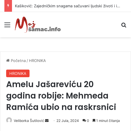
Kašiković: Zajedničkim snagama sačuvani ljudski životi i imovina
Meni
P
Početna
/
HRONIKA
HRONIKA
Amelu Jašareviću 20
godina robije: Mehmeda
Ramića ubio na raskrsnici
Veliborka Šutilović
S
22 Jula, 2024
0
1 minut čitanja
e