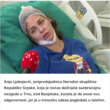
n
d
a
n
e
m
a
i
l
Anja Ljubojević, potpredsjednica Narodne skupštine
Republike Srpske, koja je noćas doživjela saobraćajnu
nezgodu u Trnu, kod Banjaluke, kazala je da snosi svu
odgovornost, jer je u trenutku udesa pogledala u telefon.