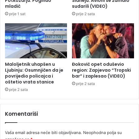
Potkozarju: Poginuo
Sidneju: Avioni se zamalo
m
s
mladić
sudarili (VIDEO)
a
t
prije 1 sat
prije 2 sata
u
a
S
t
r
i
p
b
s
e
k
z
o
g
j
r
Maloljetnik uhapšen u
Đoković opet oduševio
a
Ljubinju: Osumnjičen da je
region: Zapjevao “Tropski
n
povrijedio policajca i
bar” i zaplesao (VIDEO)
oštetio vrata stanice
i
prije 2 sata
č
prije 2 sata
n
i
h
Komentariši
p
r
e
Vaša email adresa neće biti objavljivana.
Neophodna polja su
l