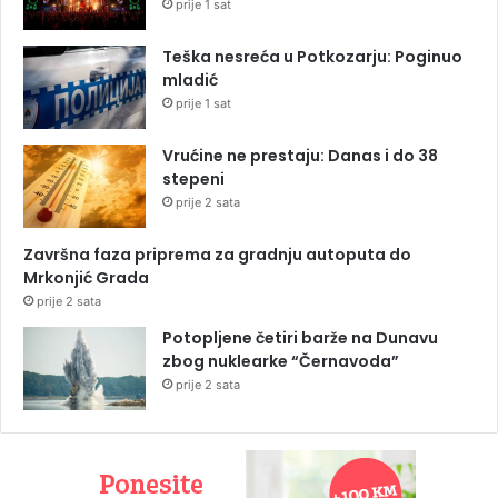
prije 1 sat
Teška nesreća u Potkozarju: Poginuo
mladić
prije 1 sat
Vrućine ne prestaju: Danas i do 38
stepeni
prije 2 sata
Završna faza priprema za gradnju autoputa do
Mrkonjić Grada
prije 2 sata
Potopljene četiri barže na Dunavu
zbog nuklearke “Černavoda”
prije 2 sata