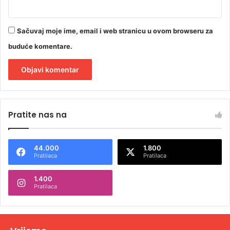
Sačuvaj moje ime, email i web stranicu u ovom browseru za
buduće komentare.
A
l
Pratite nas na
t
e
44.000
1.800
r
Pratilaca
Pratilaca
n
1.400
a
Pratilaca
t
i
v