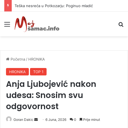
Teška nesreća u Potkozarju: Poginuo mladić
Meni
P
Početna
/
HRONIKA
HRONIKA
TOP 1
Anja Ljubojević nakon
udesa: Snosim svu
odgovornost
Goran Dakic
S
6 Juna, 2026
0
Prije minut
e