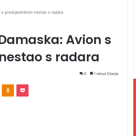
 s predsjednikom nestao s radara
 Damaska: Avion s
nestao s radara
0
1 minut čitanja
ontakte
Odnoklassniki
Pocket