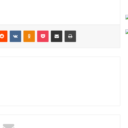
Reddit
VKontakte
Odnoklassniki
Pocket
Podijeli putem Emaila
Odštampaj