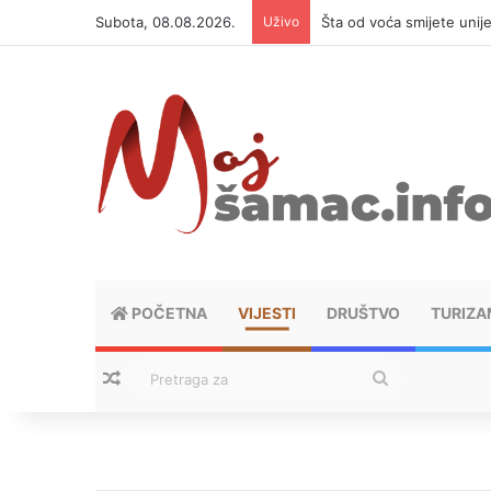
Subota, 08.08.2026.
Uživo
Šta od voća smijete unij
POČETNA
VIJESTI
DRUŠTVO
TURIZA
Nasumični tekstovi
Pretraga
za