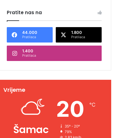
Pratite nas na
44.000
1.800
Pratilaca
Pratilaca
1.400
Pratilaca
Vrijeme
20
℃
Šamac
35º - 20º
79%
2.83 km/h