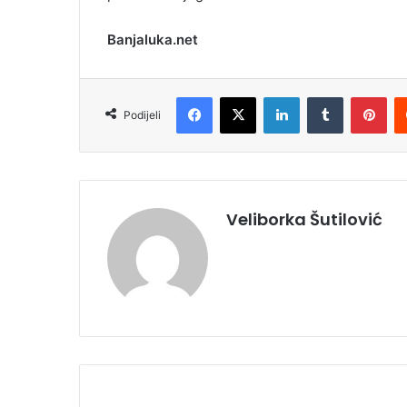
Banjaluka.net
Facebook
X
LinkedIn
Tumblr
Pinterest
Podijeli
Veliborka Šutilović