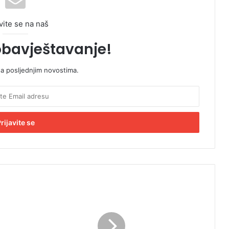
vite se na naš
obavještavanje!
sa posljednjim novostima.
D
o
d
i
k