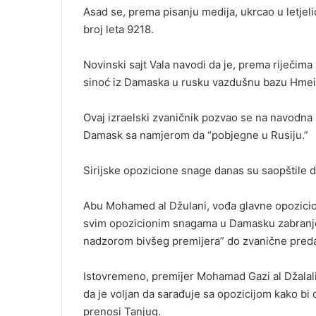
Asad se, prema pisanju medija, ukrcao u letjelicu
broj leta 9218.
Novinski sajt Vala navodi da je, prema riječim
sinoć iz Damaska u rusku vazdušnu bazu Hmeim
Ovaj izraelski zvaničnik pozvao se na navodna
Damask sa namjerom da “pobjegne u Rusiju.”
Sirijske opozicione snage danas su saopštile 
Abu Mohamed al Džulani, vođa glavne opozicion
svim opozicionim snagama u Damasku zabranjeno
nadzorom bivšeg premijera” do zvanične predaj
Istovremeno, premijer Mohamad Gazi al Džalali 
da je voljan da sarađuje sa opozicijom kako bi 
prenosi Tanjug.