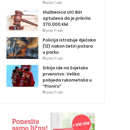
prije 7 sati
Službenica UIO BiH
optužena da je prikrila
370.000 KM
prije 11 sati
Policija istražuje dječaka
(12) nakon četiri požara
u parku
prije 11 sati
Srbija ide na Svjetsko
prvenstvo: Velika
pobjeda rukometaša u
“Pioniru”
prije 11 sati