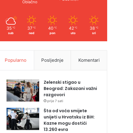
Oblačno
35
37
40
42
38
℃
℃
℃
℃
℃
sub
ned
pon
uto
sri
Popularno
Posljednje
Komentari
Zelenski stigao u
Beograd: Zakazani važni
razgovori
prije 7 sati
Šta od voća smijete
unijeti u Hrvatsku iz BiH:
Kazne mogu dostići
13.260 evra