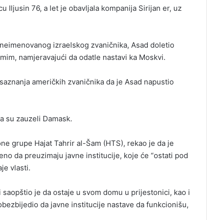
 Iljusin 76, a let je obavljala kompanija Sirijan er, uz
a neimenovanog izraelskog zvaničnika, Asad doletio
im, namjeravajući da odatle nastavi ka Moskvi.
 saznanja američkih zvaničnika da je Asad napustio
da su zauzeli Damask.
e grupe Hajat Tahrir al-Šam (HTS), rekao je da je
 da preuzimaju javne institucije, koje će “ostati pod
e vlasti.
saopštio je da ostaje u svom domu u prijestonici, kao i
obezbijedio da javne institucije nastave da funkcionišu,