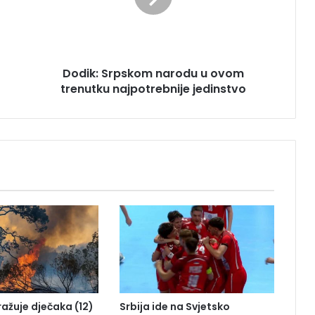
:
S
r
p
Dodik: Srpskom narodu u ovom
s
trenutku najpotrebnije jedinstvo
k
o
m
n
a
r
o
d
u
u
o
v
o
m
t
tražuje dječaka (12)
Srbija ide na Svjetsko
r