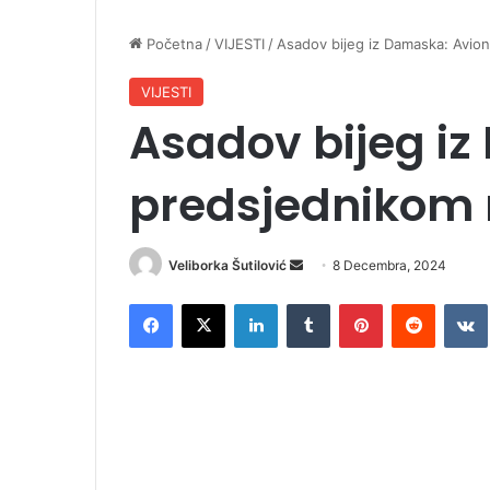
Početna
/
VIJESTI
/
Asadov bijeg iz Damaska: Avion
VIJESTI
Asadov bijeg iz
predsjednikom 
Veliborka Šutilović
S
8 Decembra, 2024
e
Facebook
X
LinkedIn
Tumblr
Pinterest
Reddit
VK
n
d
a
n
e
m
a