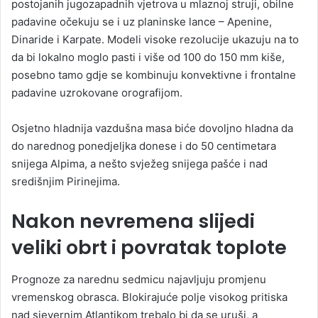
postojanih jugozapadnih vjetrova u mlaznoj struji, obilne
padavine očekuju se i uz planinske lance – Apenine,
Dinaride i Karpate. Modeli visoke rezolucije ukazuju na to
da bi lokalno moglo pasti i više od 100 do 150 mm kiše,
posebno tamo gdje se kombinuju konvektivne i frontalne
padavine uzrokovane orografijom.
Osjetno hladnija vazdušna masa biće dovoljno hladna da
do narednog ponedjeljka donese i do 50 centimetara
snijega Alpima, a nešto svježeg snijega pašće i nad
središnjim Pirinejima.
Nakon nevremena slijedi
veliki obrt i povratak toplote
Prognoze za narednu sedmicu najavljuju promjenu
vremenskog obrasca. Blokirajuće polje visokog pritiska
nad sjevernim Atlantikom trebalo bi da se uruši, a