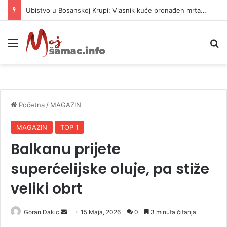
Ubistvo u Bosanskoj Krupi: Vlasnik kuće pronađen mrtav, uhapšen osumnjičeni
Meni
P
Početna
/
MAGAZIN
MAGAZIN
TOP 1
Balkanu prijete
superćelijske oluje, pa stiže
veliki obrt
Goran Dakic
S
15 Maja, 2026
0
3 minuta čitanja
e