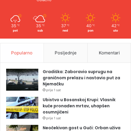
35
35
37
40
42
℃
℃
℃
℃
℃
pet
sub
ned
pon
uto
Popularno
Posljednje
Komentari
Gradiška: Zaboravio suprugu na
graničnom prelazu i nastavio put za
Njemačku
prije 1 sat
Ubistvo u Bosanskoj Krupi: Vlasnik
kuće pronađen mrtav, uhapšen
osumnjičeni
prije 1 sat
Neočekivan gost u Guči: Orban uživa