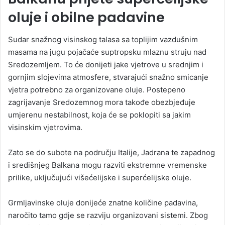
oluje i obilne padavine
Sudar snažnog visinskog talasa sa toplijim vazdušnim
masama na jugu pojačaće suptropsku mlaznu struju nad
Sredozemljem. To će donijeti jake vjetrove u srednjim i
gornjim slojevima atmosfere, stvarajući snažno smicanje
vjetra potrebno za organizovane oluje. Postepeno
zagrijavanje Sredozemnog mora takođe obezbjeđuje
umjerenu nestabilnost, koja će se poklopiti sa jakim
visinskim vjetrovima.
Zato se do subote na području Italije, Jadrana te zapadnog
i središnjeg Balkana mogu razviti ekstremne vremenske
prilike, uključujući višećelijske i superćelijske oluje.
Grmljavinske oluje donijeće znatne količine padavina,
naročito tamo gdje se razviju organizovani sistemi. Zbog