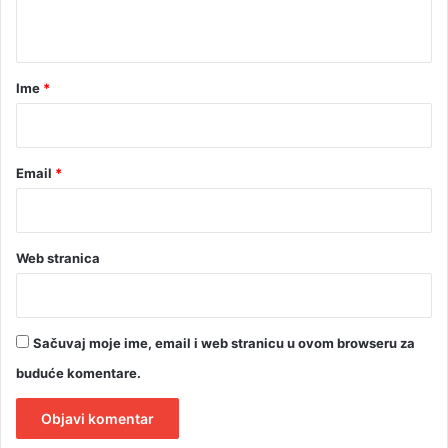
t
a
r
Ime
*
*
Email
*
Web stranica
Sačuvaj moje ime, email i web stranicu u ovom browseru za
buduće komentare.