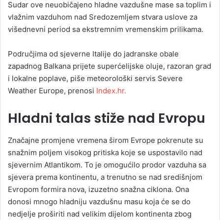
Sudar ove neuobičajeno hladne vazdušne mase sa toplim i
vlažnim vazduhom nad Sredozemljem stvara uslove za
višednevni period sa ekstremnim vremenskim prilikama.
Područjima od sjeverne Italije do jadranske obale
zapadnog Balkana prijete superćelijske oluje, razoran grad
i lokalne poplave, piše meteorološki servis Severe
Weather Europe, prenosi
Index.hr.
Hladni talas stiže nad Evropu
Značajne promjene vremena širom Evrope pokrenute su
snažnim poljem visokog pritiska koje se uspostavilo nad
sjevernim Atlantikom. To je omogućilo prodor vazduha sa
sjevera prema kontinentu, a trenutno se nad središnjom
Evropom formira nova, izuzetno snažna ciklona. Ona
donosi mnogo hladniju vazdušnu masu koja će se do
nedjelje proširiti nad velikim dijelom kontinenta zbog