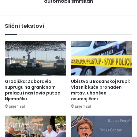
automobil smrskan
ć
r
a
a
k
d
o
Slični tekstovi
i
d
s
Š
a
a
m
m
o
c
j
a
e
:
d
A
a
u
Gradiška: Zaboravio
Ubistvo u Bosanskoj Krupi:
n
t
suprugu na graničnom
Vlasnik kuće pronađen
d
o
prelazu i nastavio put za
mrtav, uhapšen
o
b
Njemačku
osumnjičeni
k
u
prije 1 sat
prije 1 sat
t
s
o
p
r
r
e
v