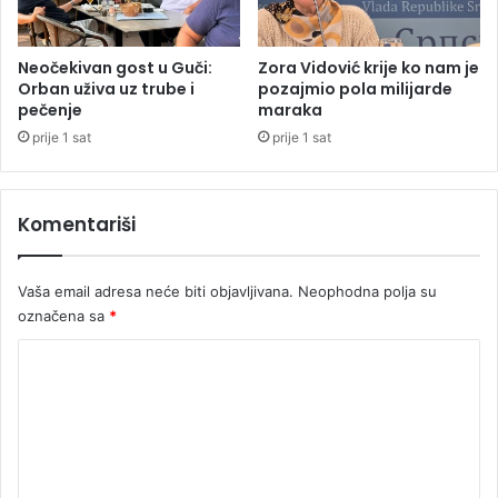
r
n
u
Neočekivan gost u Guči:
Zora Vidović krije ko nam je
t
Orban uživa uz trube i
pozajmio pola milijarde
pečenje
maraka
,
a
prije 1 sat
prije 1 sat
u
t
o
Komentariši
m
o
b
Vaša email adresa neće biti objavljivana.
Neophodna polja su
i
označena sa
*
l
s
K
m
o
r
s
m
k
e
a
n
n