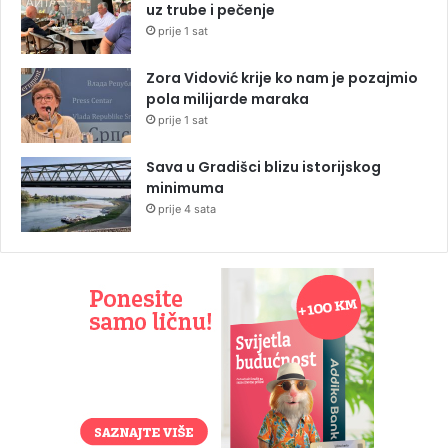
uz trube i pečenje
prije 1 sat
Zora Vidović krije ko nam je pozajmio
pola milijarde maraka
prije 1 sat
Sava u Gradišci blizu istorijskog
minimuma
prije 4 sata