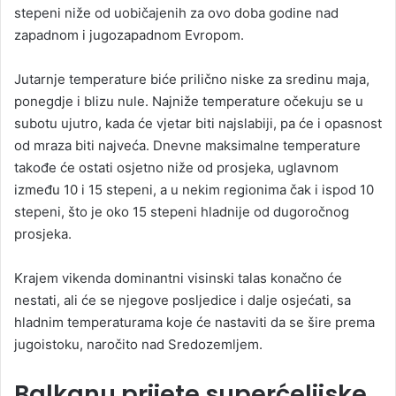
stepeni niže od uobičajenih za ovo doba godine nad
zapadnom i jugozapadnom Evropom.
Jutarnje temperature biće prilično niske za sredinu maja,
ponegdje i blizu nule. Najniže temperature očekuju se u
subotu ujutro, kada će vjetar biti najslabiji, pa će i opasnost
od mraza biti najveća. Dnevne maksimalne temperature
takođe će ostati osjetno niže od prosjeka, uglavnom
između 10 i 15 stepeni, a u nekim regionima čak i ispod 10
stepeni, što je oko 15 stepeni hladnije od dugoročnog
prosjeka.
Krajem vikenda dominantni visinski talas konačno će
nestati, ali će se njegove posljedice i dalje osjećati, sa
hladnim temperaturama koje će nastaviti da se šire prema
jugoistoku, naročito nad Sredozemljem.
Balkanu prijete superćelijske