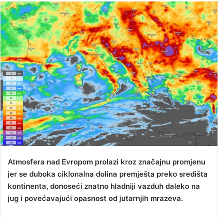
n
d
a
n
e
m
a
i
l
Atmosfera nad Evropom prolazi kroz značajnu promjenu
jer se duboka ciklonalna dolina premješta preko središta
kontinenta, donoseći znatno hladniji vazduh daleko na
jug i povećavajući opasnost od jutarnjih mrazeva.