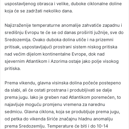
uspostavljenog obrasca i velike, duboke ciklonalne doline
koja će se zadržati nekoliko dana.
Najizraženije temperaturne anomalije zahvatiće zapadnu i
središnju Evropu te će se od danas proširiti južnije, sve do
Sredozemlja. Ovako duboka dolina utiče i na prizemni
pritisak, uspostavljajući prostrani sistem niskog pritiska
nad većim dijelom kontinentalne Evrope, dok nad
sjevernim Atlantikom i Azorima ostaje jako polje visokog
pritiska.
Prema vikendu, glavna visinska dolina počeće postepeno
da slabi, ali će ostati prostrana i produbljivati se dalje
prema jugu. Iako je greben nad Atlantikom poremećen, to
najavljuje moguću promjenu vremena za narednu
sedmicu. Glavna ciklona, koja se produbljuje prema jugu,
od petka do vikenda širiće značajnu hladnu anomaliju
prema Sredozemlju. Temperature će biti i do 10-14