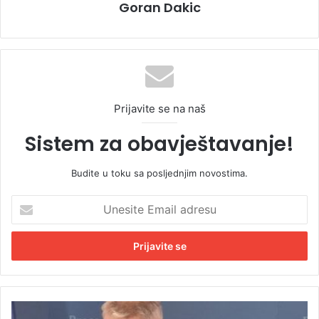
Goran Dakic
Prijavite se na naš
Sistem za obavještavanje!
Budite u toku sa posljednjim novostima.
U
n
e
s
i
t
e
E
U