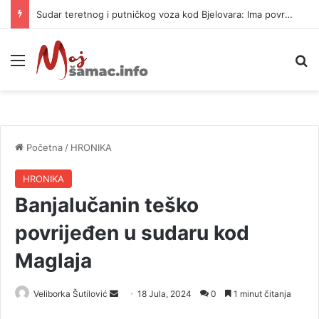
Sudar teretnog i putničkog voza kod Bjelovara: Ima povrijeđenih
Meni
P
Početna
/
HRONIKA
HRONIKA
Banjalučanin teško
povrijeđen u sudaru kod
Maglaja
Veliborka Šutilović
S
18 Jula, 2024
0
1 minut čitanja
e