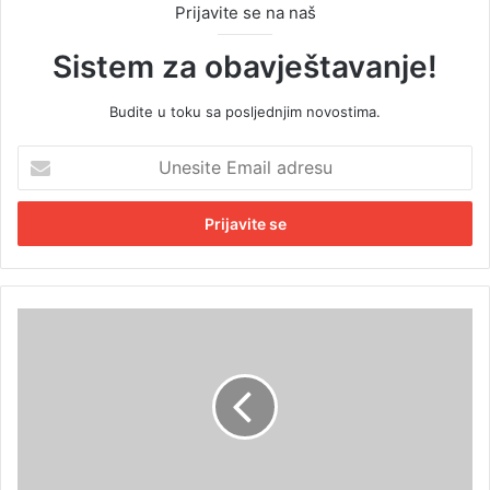
Prijavite se na naš
Sistem za obavještavanje!
Budite u toku sa posljednjim novostima.
U
n
e
s
i
t
e
E
O
m
t
a
k
i
r
l
i
a
v
d
e
r
n