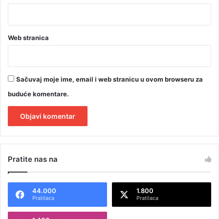
Web stranica
Sačuvaj moje ime, email i web stranicu u ovom browseru za
buduće komentare.
A
l
Pratite nas na
t
e
44.000
1.800
r
Pratilaca
Pratilaca
n