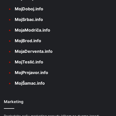
MojDoboj.info
MojSrbac.info
MojaModriča.info
MojBrod.info
MojaDerventa.info
MojTeslić.info
MojPrnjavor.info
MojŠamac.info
Marketing
Pogledajte našu marketing ponudu klikom na dugme ispod: