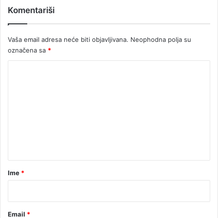
Komentariši
e
g
e
Vaša email adresa neće biti objavljivana.
Neophodna polja su
označena sa
*
K
o
m
e
n
t
a
r
Ime
*
*
Email
*