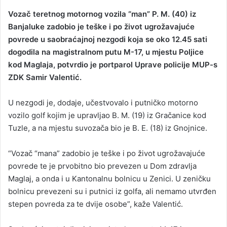
Vozač teretnog motornog vozila “man” P. M. (40) iz
Banjaluke zadobio je teške i po život ugrožavajuće
povrede u saobraćajnoj nezgodi koja se oko 12.45 sati
dogodila na magistralnom putu M-17, u mjestu Poljice
kod Maglaja, potvrdio je portparol Uprave policije MUP-s
ZDK Samir Valentić.
U nezgodi je, dodaje, učestvovalo i putničko motorno
vozilo golf kojim je upravljao B. M. (19) iz Gračanice kod
Tuzle, a na mjestu suvozača bio je B. E. (18) iz Gnojnice.
“Vozač “mana” zadobio je teške i po život ugrožavajuće
povrede te je prvobitno bio prevezen u Dom zdravlja
Maglaj, a onda i u Kantonalnu bolnicu u Zenici. U zeničku
bolnicu prevezeni su i putnici iz golfa, ali nemamo utvrđen
stepen povreda za te dvije osobe”, kaže Valentić.