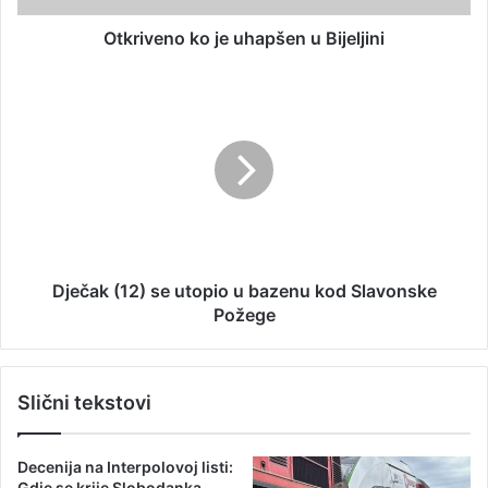
e
o
s
k
Otkriveno ko je uhapšen u Bijeljini
u
o
j
D
e
j
u
e
h
č
a
a
p
k
š
(
e
1
n
2
u
)
Dječak (12) se utopio u bazenu kod Slavonske
B
s
Požege
i
e
j
u
e
t
Slični tekstovi
l
o
j
p
i
i
Decenija na Interpolovoj listi:
n
o
Gdje se krije Slobodanka