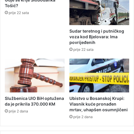
i
u
Tošić?
b
prije 22 sata
a
z
e
Sudar teretnog i putničkog
n
voza kod Bjelovara: Ima
u
povrijeđenih
k
prije 22 sata
o
d
S
l
a
v
o
n
Službenica UIO BiH optužena
Ubistvo u Bosanskoj Krupi:
s
da je prikrila 370.000 KM
Vlasnik kuće pronađen
k
mrtav, uhapšen osumnjičeni
prije 2 dana
e
prije 2 dana
P
o
ž