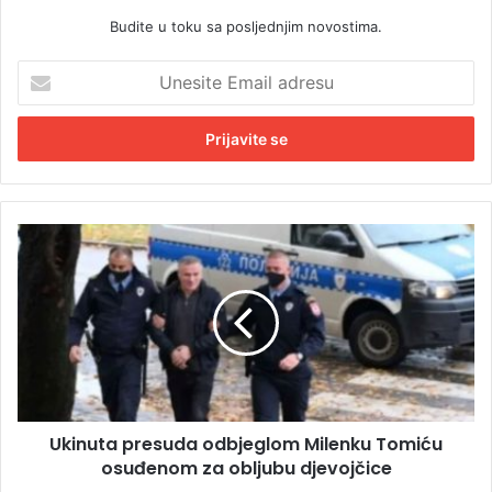
Budite u toku sa posljednjim novostima.
U
n
e
s
i
t
e
E
U
m
k
a
i
i
n
l
u
a
t
d
a
r
p
e
r
s
Ukinuta presuda odbjeglom Milenku Tomiću
e
u
osuđenom za obljubu djevojčice
s
u