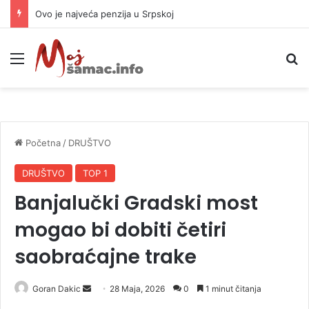
Ovo je najveća penzija u Srpskoj
Meni
P
Početna
/
DRUŠTVO
DRUŠTVO
TOP 1
Banjalučki Gradski most
mogao bi dobiti četiri
saobraćajne trake
Goran Dakic
S
28 Maja, 2026
0
1 minut čitanja
e