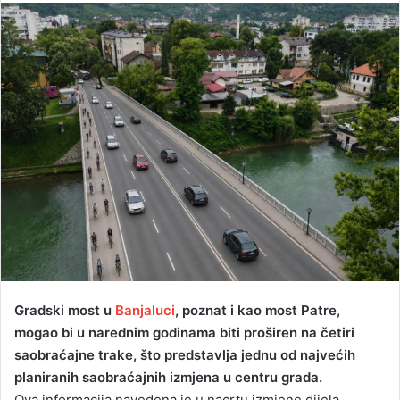
n
d
a
n
e
m
a
i
l
Gradski most u
Banjaluci
, poznat i kao most Patre,
mogao bi u narednim godinama biti proširen na četiri
saobraćajne trake, što predstavlja jednu od najvećih
planiranih saobraćajnih izmjena u centru grada.
Ova informacija navedena je u nacrtu izmjene dijela