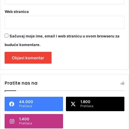
Web stranica
Sačuvaj moje ime, email i web stranicu u ovom browseru za
buduće komentare.
A
l
Pratite nas na
t
e
44.000
1.800
r
Pratilaca
Pratilaca
n
1.400
a
Pratilaca
t