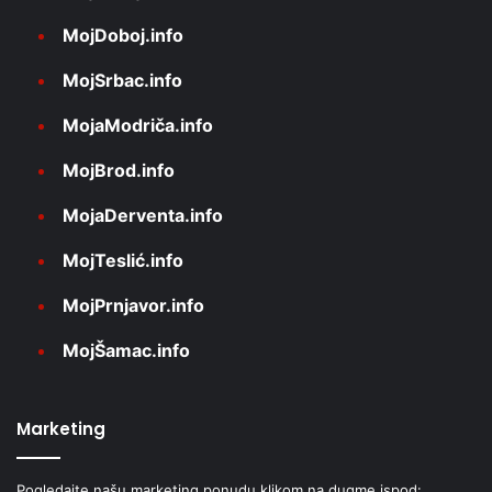
MojDoboj.info
MojSrbac.info
MojaModriča.info
MojBrod.info
MojaDerventa.info
MojTeslić.info
MojPrnjavor.info
MojŠamac.info
Marketing
Pogledajte našu marketing ponudu klikom na dugme ispod: