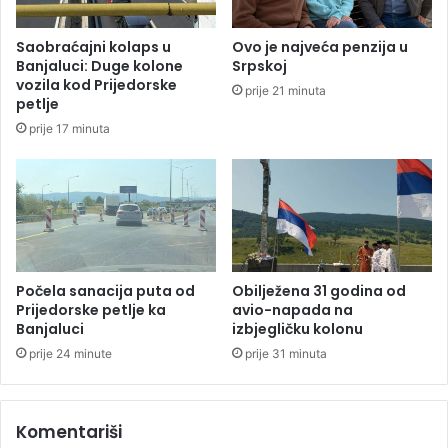
i
o
ć
v
Saobraćajni kolaps u
Ovo je najveća penzija u
u
a
Banjaluci: Duge kolone
Srpskoj
o
l
vozila kod Prijedorske
prije 21 minuta
s
i
petlje
u
l
prije 17 minuta
đ
i
e
j
n
e
o
k
m
o
z
v
a
e
o
d
Počela sanacija puta od
Obilježena 31 godina od
b
o
Prijedorske petlje ka
avio-napada na
l
Banjaluci
izbjegličku kolonu
k
j
j
prije 24 minute
prije 31 minuta
u
e
b
Z
u
a
Komentariši
d
v