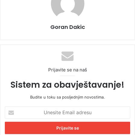
Goran Dakic
Prijavite se na naš
Sistem za obavještavanje!
Budite u toku sa posljednjim novostima.
U
n
e
s
i