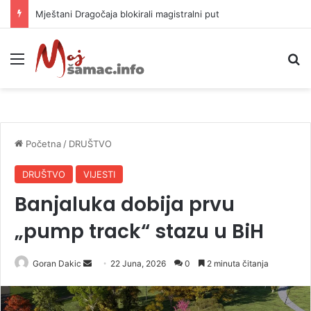
Helikopter ponovo gasi vatru u selima kod Trebinja
Meni
P
Početna
/
DRUŠTVO
DRUŠTVO
VIJESTI
Banjaluka dobija prvu
„pump track“ stazu u BiH
Goran Dakic
S
22 Juna, 2026
0
2 minuta čitanja
e
n