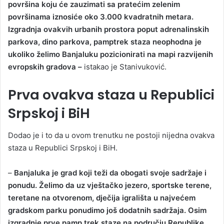
površina koju će zauzimati sa pratećim zelenim
površinama iznosiće oko 3.000 kvadratnih metara.
Izgradnja ovakvih urbanih prostora poput adrenalinskih
parkova, dino parkova, pamptrek staza neophodna je
ukoliko želimo Banjaluku pozicionirati na mapi razvijenih
evropskih gradova –
istakao je Stanivuković.
Prva ovakva staza u Republici
Srpskoj i BiH
Dodao je i to da u ovom trenutku ne postoji nijedna ovakva
staza u Republici Srpskoj i BiH.
–
Banjaluka je grad koji teži da obogati svoje sadržaje i
ponudu. Želimo da uz vještačko jezero, sportske terene,
teretane na otvorenom, dječija igrališta u najvećem
gradskom parku ponudimo još dodatnih sadržaja. Osim
izgradnje prve pamp trek staze na području Republike