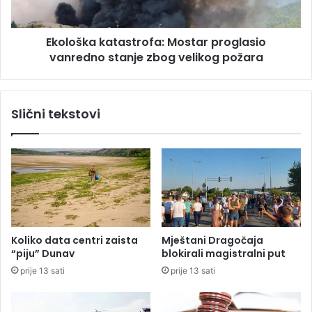
l
a
a
k
”
Ekološka katastrofa: Mostar proglasio
a
A
vanredno stanje zbog velikog požara
t
u
a
s
s
t
t
Slični tekstovi
r
r
i
o
j
f
a
a
n
:
c
M
e
o
z
s
a
t
Koliko data centri zaista
Mještani Dragočaja
v
a
“piju” Dunav
blokirali magistralni put
i
r
prije 13 sati
prije 13 sati
š
p
e
r
o
o