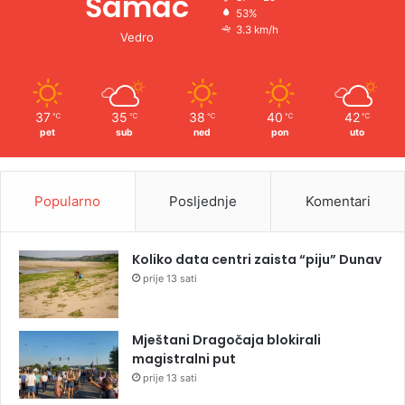
Šamac
53%
3.3 km/h
Vedro
37
35
38
40
42
℃
℃
℃
℃
℃
pet
sub
ned
pon
uto
Popularno
Posljednje
Komentari
Koliko data centri zaista “piju” Dunav
prije 13 sati
Mještani Dragočaja blokirali
magistralni put
prije 13 sati