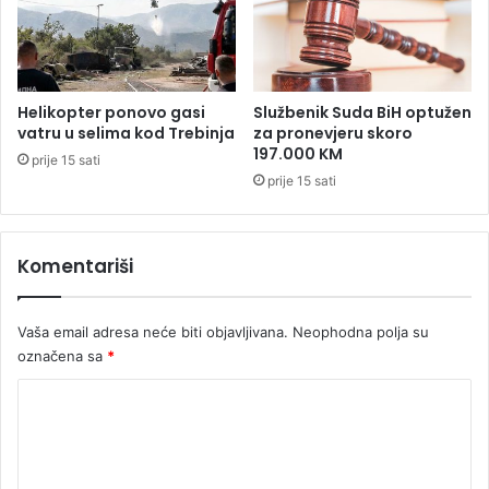
d
g
7
l
0
a
.
s
0
i
Helikopter ponovo gasi
Službenik Suda BiH optužen
0
o
vatru u selima kod Trebinja
za pronevjeru skoro
0
v
197.000 KM
prije 15 sati
e
a
prije 15 sati
v
n
r
r
a
e
Komentariši
d
n
o
Vaša email adresa neće biti objavljivana.
Neophodna polja su
s
t
označena sa
*
a
K
n
j
o
e
m
z