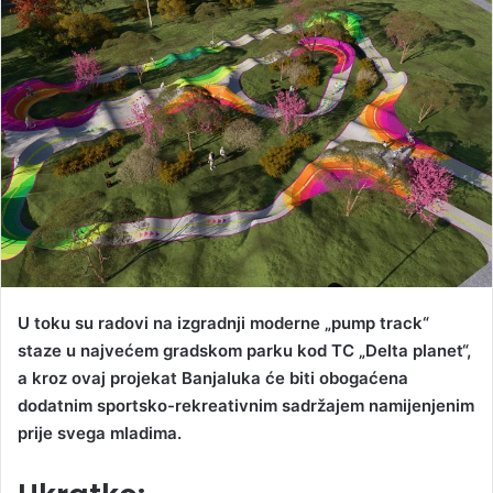
d
a
n
e
m
a
i
l
U toku su radovi na izgradnji moderne „pump track“
staze u najvećem gradskom parku kod TC „Delta planet“,
a kroz ovaj projekat Banjaluka će biti obogaćena
dodatnim sportsko-rekreativnim sadržajem namijenjenim
prije svega mladima.