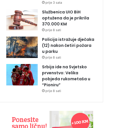
prije 3 sata
Službenica UIO BiH
optužena da je prikrila
370.000 KM
prije 8 sati
Policija istražuje dječaka
(12) nakon četiri požara
u parku
prije 8 sati
Srbija ide na Svjetsko
prvenstvo: Velika
pobjeda rukometaša u
“Pioniru”
prije 8 sati