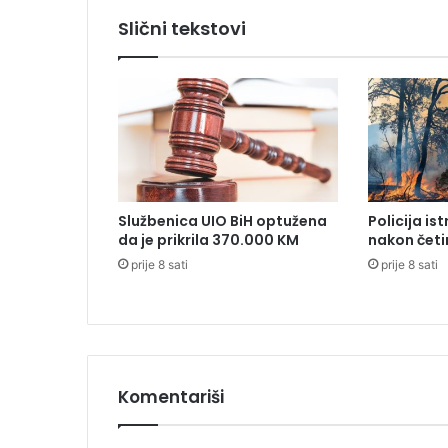
n
Slični tekstovi
i
m
a
z
a
v
e
l
i
Službenica UIO BiH optužena
Policija is
č
da je prikrila 370.000 KM
nakon četi
a
prije 8 sati
prije 8 sati
n
s
t
v
e
n
i
Komentariši
s
k