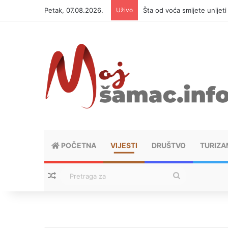
Petak, 07.08.2026.
Uživo
Šta od voća smijete unijet
POČETNA
VIJESTI
DRUŠTVO
TURIZA
Nasumični tekstovi
Pretraga
za