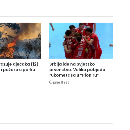
l
a
n
V
a
s
i
ć
tražuje dječaka (12)
Srbija ide na Svjetsko
ri požara u parku
prvenstvo: Velika pobjeda
rukometaša u “Pioniru”
prije 8 sati