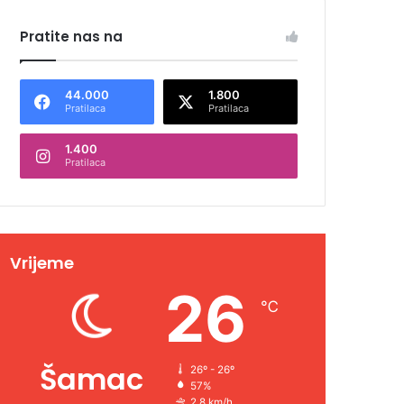
Pratite nas na
44.000
1.800
Pratilaca
Pratilaca
1.400
Pratilaca
Vrijeme
26
℃
Šamac
26º - 26º
57%
2.8 km/h