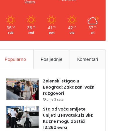
Vedro
35
38
41
42
37
℃
℃
℃
℃
℃
sub
ned
pon
uto
sri
Popularno
Posljednje
Komentari
Zelenski stigao u
Beograd: Zakazani važni
razgovori
prije 3 sata
Šta od voća smijete
unijeti u Hrvatsku iz BiH:
Kazne mogu dostići
13.260 evra