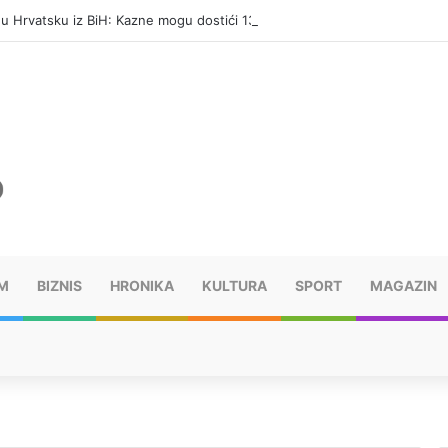
i u Hrvatsku iz BiH: Kazne mogu dostići 13.260 evra
M
BIZNIS
HRONIKA
KULTURA
SPORT
MAGAZIN