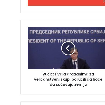
s
i
t
e
E
m
V
a
u
i
č
l
i
a
ć
d
:
r
H
e
v
s
a
u
Vučić: Hvala građanima za
l
veličanstveni skup, poručili da hoće
a
g
da sačuvaju zemlju
r
a
đ
a