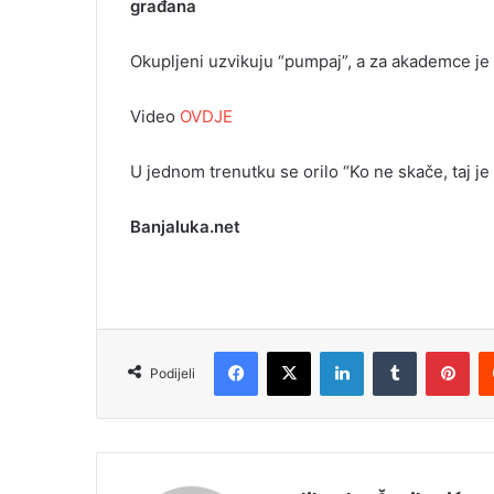
građana
Okupljeni uzvikuju “pumpaj”, a za akademce je p
Video
OVDJE
U jednom trenutku se orilo “Ko ne skače, taj je 
Banjaluka.net
Facebook
X
LinkedIn
Tumblr
Pinterest
Podijeli