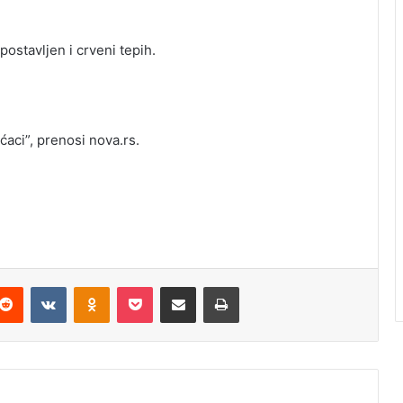
ostavljen i crveni tepih.
ćaci”, prenosi nova.rs.
Reddit
VKontakte
Odnoklassniki
Pocket
Podijeli putem Emaila
Odštampaj