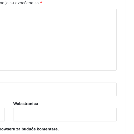
olja su označena sa
*
Web stranica
browseru za buduće komentare.