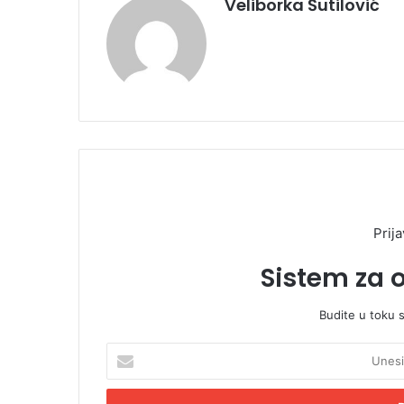
Veliborka Šutilović
Prija
Sistem za 
Budite u toku 
U
n
e