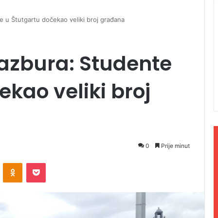
e u Štutgartu dočekao veliki broj građana
razbura: Studente
kao veliki broj
0
Prije minut
ontakte
Odnoklassniki
Pocket