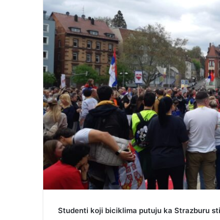
m
a
i
l
Studenti koji biciklima putuju ka Strazburu st