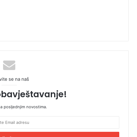
vite se na naš
obavještavanje!
sa posljednjim novostima.