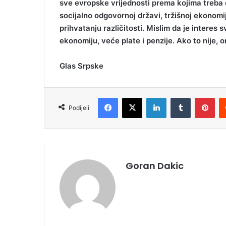
sve evropske vrijednosti prema kojima treba d
socijalno odgovornoj državi, tržišnoj ekonomiji,
prihvatanju različitosti. Mislim da je intere
ekonomiju, veće plate i penzije. Ako to nije, 
Glas Srpske
Facebook
X
LinkedIn
Tumblr
Pinterest
Podijeli
Goran Dakic