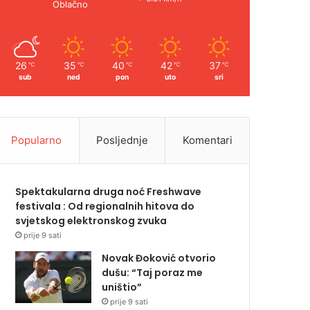
Oblačno
26
35
40
42
37
℃
℃
℃
℃
℃
sub
ned
pon
uto
sri
Popularno
Posljednje
Komentari
Spektakularna druga noć Freshwave
festivala : Od regionalnih hitova do
svjetskog elektronskog zvuka
prije 9 sati
Novak Đoković otvorio
dušu: “Taj poraz me
uništio”
prije 9 sati