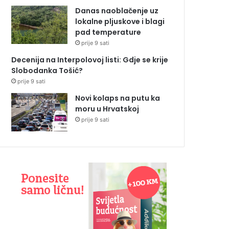
Danas naoblačenje uz
lokalne pljuskove i blagi
pad temperature
prije 9 sati
Decenija na Interpolovoj listi: Gdje se krije
Slobodanka Tošić?
prije 9 sati
Novi kolaps na putu ka
moru u Hrvatskoj
prije 9 sati