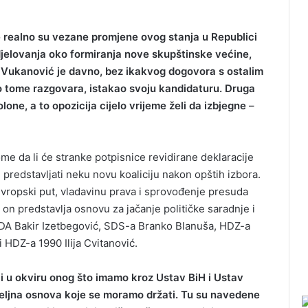
 realno su vezane promjene ovog stanja u Republici
djelovanja oko formiranja nove skupštinske većine,
a Vukanović je davno, bez ikakvog dogovora s ostalim
o tome razgovara, istakao svoju kandidaturu. Druga
lone, a to opozicija cijelo vrijeme želi da izbjegne
–
me da li će stranke potpisnice revidirane deklaracije
predstavljati neku novu koaliciju nakon opštih izbora.
vropski put, vladavinu prava i sprovođenje presuda
n predstavlja osnovu za jačanje političke saradnje i
i SDA Bakir Izetbegović, SDS-a Branko Blanuša, HDZ-a
HDZ-a 1990 Ilija Cvitanović.
li u okviru onog što imamo kroz Ustav BiH i Ustav
eljna osnova koje se moramo držati. Tu su navedene