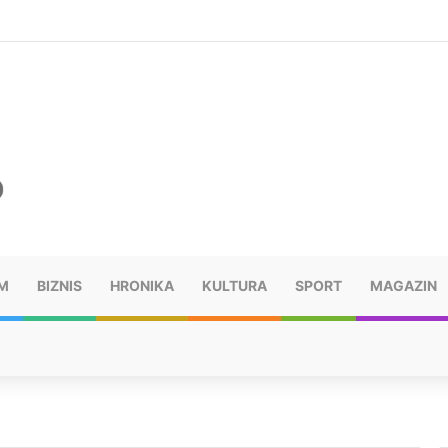
šu: “Taj poraz me uništio”
M
BIZNIS
HRONIKA
KULTURA
SPORT
MAGAZIN