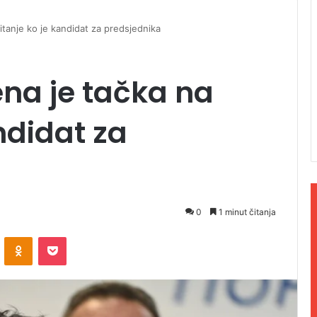
pitanje ko je kandidat za predsjednika
ena je tačka na
ndidat za
0
1 minut čitanja
ontakte
Odnoklassniki
Pocket