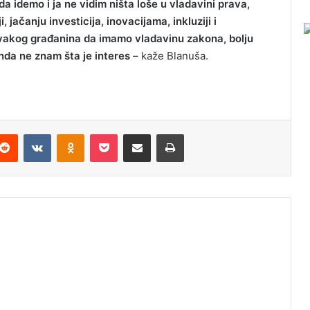
a idemo i ja ne vidim ništa loše u vladavini prava,
 jačanju investicija, inovacijama, inkluziji i
s svakog građanina da imamo vladavinu zakona, bolju
onda ne znam šta je interes
– kaže Blanuša.
Reddit
VKontakte
Odnoklassniki
Pocket
Podijeli putem Emaila
Odštampaj