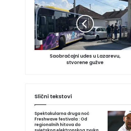
S
a
a
i
o
l
b
a
r
d
a
r
ć
e
a
s
j
u
Saobraćajni udes u Lazarevu,
n
stvorene gužve
i
u
d
e
s
u
Slični tekstovi
L
a
z
Spektakularna druga noć
a
Freshwave festivala : Od
r
regionalnih hitova do
e
svjetskog elektronskog zvuka