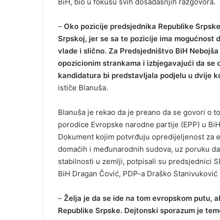
BiH, bio u fokusu svih dosadašnjih razgovora.
–
Oko pozicije predsjednika Republike Srpske
Srpskoj, jer se sa te pozicije ima mogućnost 
vlade i slično. Za Predsjedništvo BiH Nebojš
opozicionim strankama i izbjegavajući da se 
kandidatura bi predstavljala podjelu u dvije ko
ističe Blanuša.
Blanuša je rekao da je preano da se govori o to
porodice Evropske narodne partije (EPP) u BiH 
Dokument kojim potvrđuju opredijeljenost za e
domaćih i međunarodnih sudova, uz poruku da o
stabilnosti u zemlji, potpisali su predsjednic
BiH Dragan Čović, PDP-a Draško Stanivuković i 
–
Želja je da se ide na tom evropskom putu, a
Republike Srpske. Dejtonski sporazum je tem