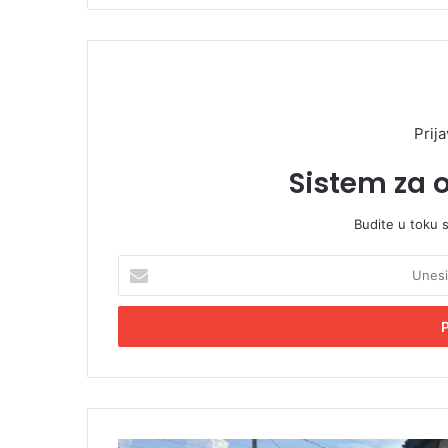
Prija
Sistem za 
Budite u toku 
U
n
e
s
i
t
e
E
m