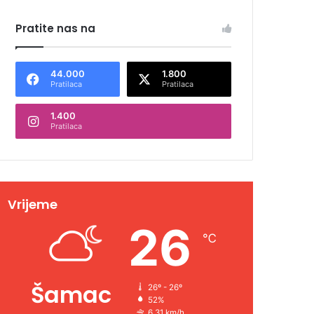
Pratite nas na
44.000
1.800
Pratilaca
Pratilaca
1.400
Pratilaca
Vrijeme
26
℃
Šamac
26º - 26º
52%
6.31 km/h