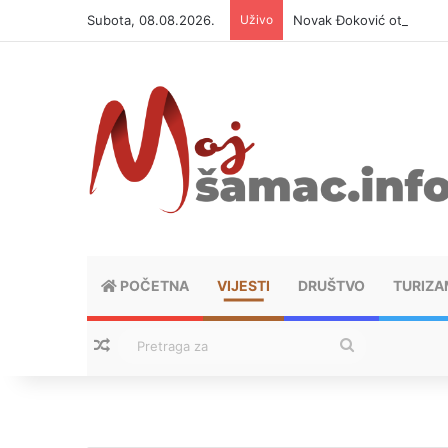
Subota, 08.08.2026.
Uživo
Novak Đoković otvorio du
POČETNA
VIJESTI
DRUŠTVO
TURIZA
Nasumični tekstovi
Pretraga
za