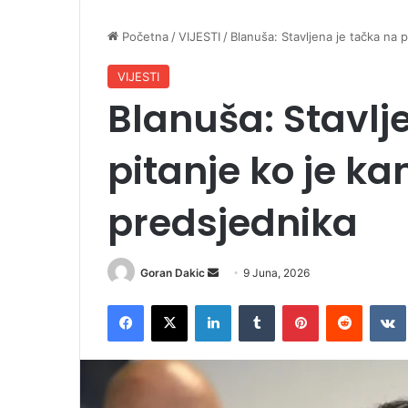
Početna
/
VIJESTI
/
Blanuša: Stavljena je tačka na 
VIJESTI
Blanuša: Stavlj
pitanje ko je ka
predsjednika
Goran Dakic
S
9 Juna, 2026
e
Facebook
X
LinkedIn
Tumblr
Pinterest
Reddit
VK
n
d
a
n
e