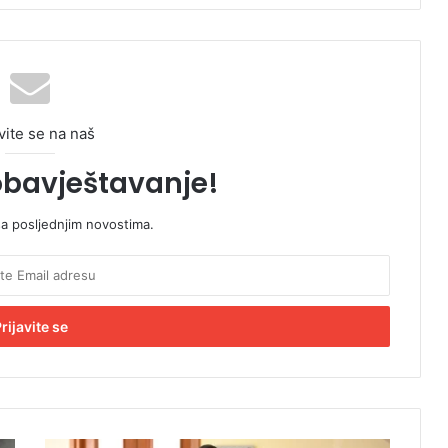
vite se na naš
obavještavanje!
sa posljednjim novostima.