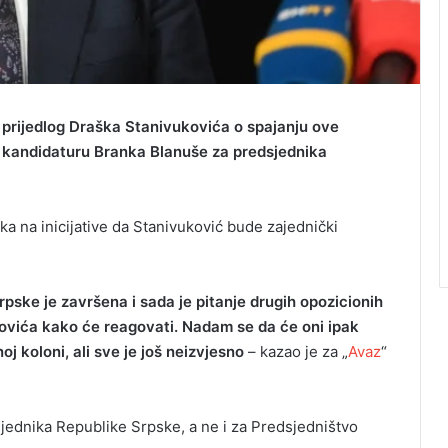
u prijedlog Draška Stanivukovića o spajanju ove
li kandidaturu Branka Blanuše za predsjednika
ka na inicijative da Stanivuković bude zajednički
pske je završena i sada je pitanje drugih opozicionih
ovića kako će reagovati. Nadam se da će oni ipak
j koloni, ali sve je još neizvjesno
– kazao je za „
Avaz
“
sjednika Republike Srpske, a ne i za Predsjedništvo