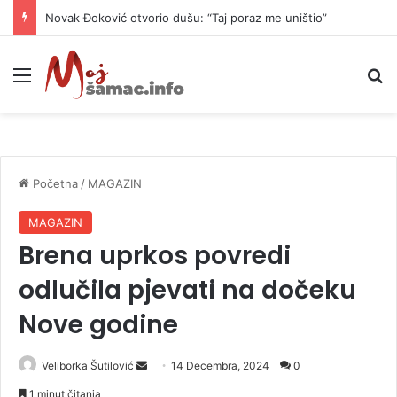
Novak Đoković otvorio dušu: “Taj poraz me uništio”
Meni
P
Početna
/
MAGAZIN
MAGAZIN
Brena uprkos povredi
odlučila pjevati na dočeku
Nove godine
Veliborka Šutilović
S
14 Decembra, 2024
0
e
1 minut čitanja