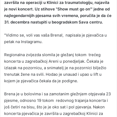
završila na operaciji u Klinici za traumatologiju, najavila
je novi koncert. Uz stihove "Show must go on'" jedne od
najlegendarnijih pjesama svih vremena, poručila je da će
31. decembra nastupiti u beogradskom Sava centru.
"Vidimo se, voli vas vaša Brena!, napisala je pjevačica u
petak na Instagramu.
Regionalna zvijezda slomila je gležanj tokom trećeg
koncerta u zagrebačkoj Areni u ponedjeljak. Čekala je
izlazak na pozornicu, a snimatelj je na pozornici bilježio
trenutak žene na svili. Hodao je unauad i upao u lift u
kojem je pjevačica čekala da je podigne.
Brena je u bolovima i sa zamotanim gležnjem otpjevala 23
pjesme, odnosno 19 tokom redovnog trajanja koncerta i
još četiri na bisu, što je je oko sat i pol pjevanja. Nakon
koncerta pjevačica je završila u zagrebačkoj Klinici za