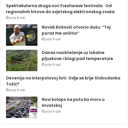
Spektakularna druga noć Freshwave festivala : Od
regionalnih hitova do svjetskog elektronskog zvuka
prije 8 sati
Novak Đoković otvorio dušu: “Taj
poraz me uništio”
prije 9 sati
Danas naoblačenje uz lokalne
pljuskove i blagi pad temperature
prije 9 sati
Decenija na Interpolovoj listi: Gdje se krije Slobodanka
Tošić?
prije 9 sati
Novi kolaps na putu ka moru u
Hrvatskoj
prije 9 sati