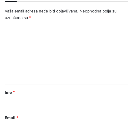
Vaša email adresa neće biti objavljivana.
Neophodna polja su
označena sa
*
K
o
m
e
n
t
a
r
Ime
*
*
Email
*