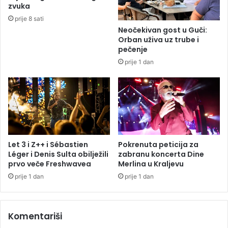
e
o
zvuka
n
d
prije 8 sati
a
B
Neočekivan gost u Guči:
a
Orban uživa uz trube i
n
pečenje
j
prije 1 dan
a
l
u
k
e
(
F
O
Let 3 i Z++ i Sébastien
Pokrenuta peticija za
T
Léger i Denis Sulta obilježili
zabranu koncerta Dine
prvo veče Freshwavea
Merlina u Kraljevu
O
)
prije 1 dan
prije 1 dan
Komentariši