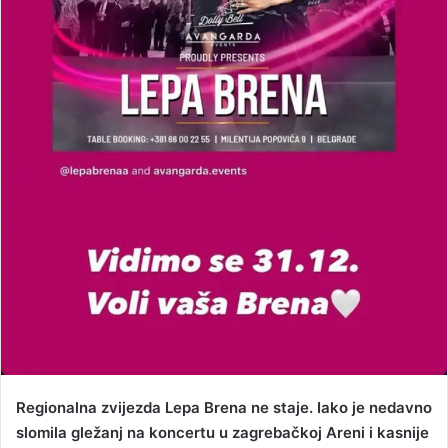
Regionalna zvijezda Lepa Brena ne staje. Iako je nedavno
slomila gležanj na koncertu u zagrebačkoj Areni i kasnije