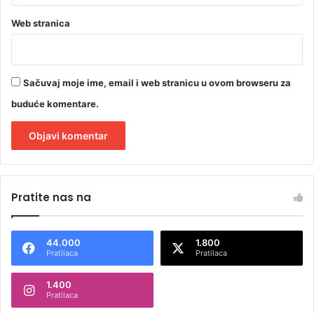
Web stranica
Sačuvaj moje ime, email i web stranicu u ovom browseru za
buduće komentare.
A
l
Pratite nas na
t
e
44.000
1.800
r
Pratilaca
Pratilaca
n
1.400
a
Pratilaca
t