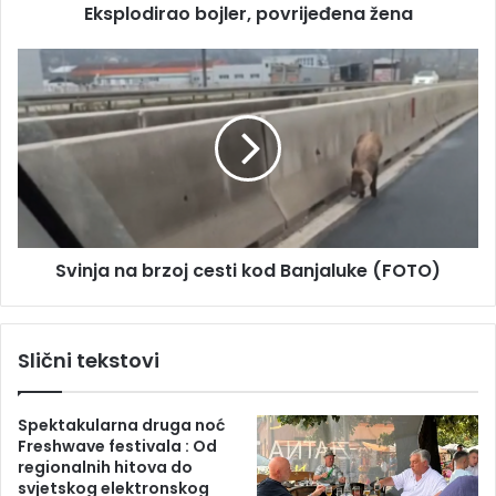
s
Eksplodirao bojler, povrijeđena žena
a
u
o
b
S
o
v
j
i
l
n
e
j
r
a
,
n
p
a
o
b
Svinja na brzoj cesti kod Banjaluke (FOTO)
v
r
r
z
i
o
j
j
Slični tekstovi
e
c
đ
e
e
s
Spektakularna druga noć
n
t
Freshwave festivala : Od
a
i
regionalnih hitova do
ž
k
svjetskog elektronskog