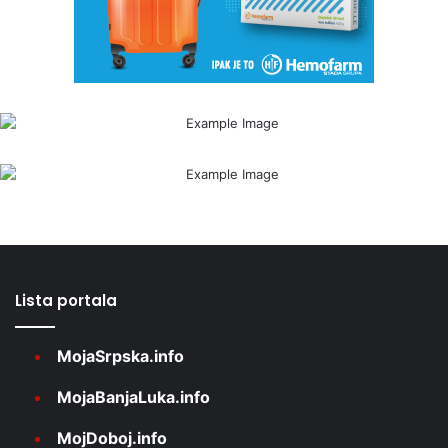
Lista portala
MojaSrpska.info
MojaBanjaLuka.info
MojDoboj.info