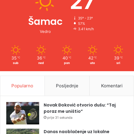
27
Šamac
35º - 23º
57%
3.41 km/h
Vedro
35
36
40
42
39
℃
℃
℃
℃
℃
sub
ned
pon
uto
sri
Popularno
Posljednje
Komentari
Novak Đoković otvorio dušu: “Taj
poraz me uništio”
prije 31 sekunda
Danas naoblačenje uz lokalne