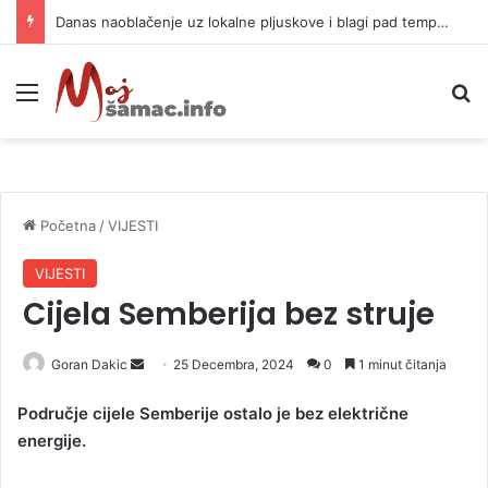
Danas naoblačenje uz lokalne pljuskove i blagi pad temperature
Meni
P
Početna
/
VIJESTI
VIJESTI
Cijela Semberija bez struje
Goran Dakic
S
25 Decembra, 2024
0
1 minut čitanja
e
Područje cijele Semberije ostalo je bez električne
n
energije.
d
a