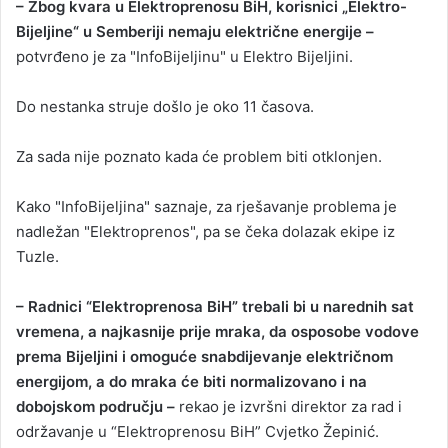
– Zbog kvara u Elektroprenosu BiH, korisnici „Elektro-
n
Bijeljine“ u Semberiji nemaju električne energije –
e
potvrđeno je za "InfoBijeljinu" u Elektro Bijeljini.
m
a
i
Do nestanka struje došlo je oko 11 časova.
l
Za sada nije poznato kada će problem biti otklonjen.
Kako "InfoBijeljina" saznaje, za rješavanje problema je
nadležan "Elektroprenos", pa se čeka dolazak ekipe iz
Tuzle.
– Radnici “Elektroprenosa BiH” trebali bi u narednih sat
vremena, a najkasnije prije mraka, da osposobe vodove
prema Bijeljini i omoguće snabdijevanje električnom
energijom, a do mraka će biti normalizovano i na
dobojskom području –
rekao je izvršni direktor za rad i
održavanje u “Elektroprenosu BiH” Cvjetko Žepinić.