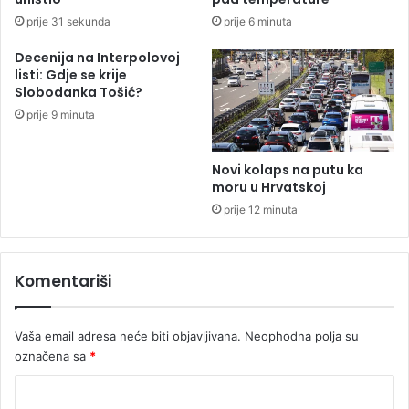
i
n
prije 31 sekunda
prije 6 minuta
j
e
e
R
Decenija na Interpolovoj
e
listi: Gdje se krije
g
Slobodanka Tošić?
u
prije 9 minuta
l
a
c
Novi kolaps na putu ka
i
moru u Hrvatskoj
o
prije 12 minuta
n
o
g
Komentariši
p
l
a
Vaša email adresa neće biti objavljivana.
Neophodna polja su
n
a
označena sa
*
„
K
P