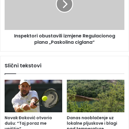
p
e
o
k
s
t
t
o
e
r
Inspektori obustavili izmjene Regulacionog
l
i
j
plana „Paskolina ciglana“
o
e
b
i
u
s
s
Slični tekstovi
p
t
l
a
a
v
ć
i
u
l
j
i
e
i
p
z
e
m
Novak Đoković otvorio
Danas naoblačenje uz
n
j
dušu: “Taj poraz me
lokalne pljuskove i blagi
z
e
uništio”
pad temperature