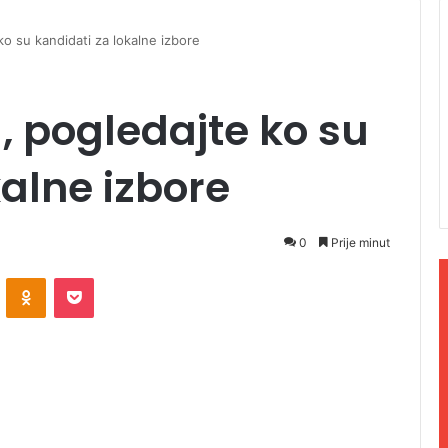
 ko su kandidati za lokalne izbore
u, pogledajte ko su
kalne izbore
0
Prije minut
ontakte
Odnoklassniki
Pocket