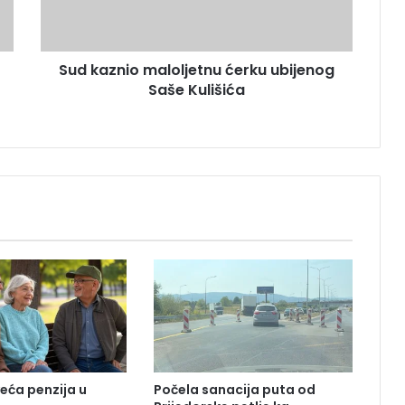
n
i
o
Sud kaznio maloljetnu ćerku ubijenog
m
Saše Kulišića
a
l
o
l
j
e
t
n
u
ć
e
r
k
u
u
b
veća penzija u
Počela sanacija puta od
i