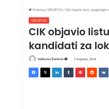
Početna
/
DRUŠTVO
/
CIK objavio listu, pogledajte
DRUŠTVO
CIK objavio list
kandidati za lo
Veliborka Šutilović
S
2 Augusta, 2024
e
Facebook
X
LinkedIn
Tumblr
Pinterest
Reddit
VK
n
d
a
n
e
m
a