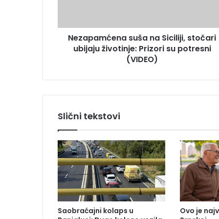
m
e
ć
s
e
u
Nezapamćena suša na Siciliji, stočari
n
ubijaju životinje: Prizori su potresni
a
s
(VIDEO)
u
š
a
n
a
Slični tekstovi
S
i
c
i
l
i
j
i
,
Saobraćajni kolaps u
Ovo je naj
s