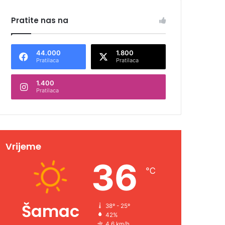
Pratite nas na
44.000
1.800
Pratilaca
Pratilaca
1.400
Pratilaca
Vrijeme
36
℃
Šamac
38º - 25º
42%
4.6 km/h