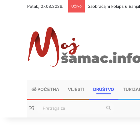
Petak, 07.08.2026.
Uživo
Saobraćajni kolaps u Banjal
POČETNA
VIJESTI
DRUŠTVO
TURIZA
Nasumični tekstovi
Pretraga
za