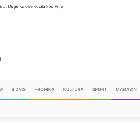
uci: Duge kolone vozila kod Prijedorske petlje
M
BIZNIS
HRONIKA
KULTURA
SPORT
MAGAZIN