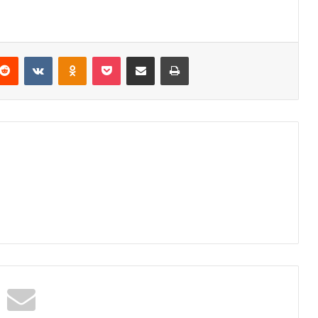
Reddit
VKontakte
Odnoklassniki
Pocket
Podijeli putem Emaila
Odštampaj