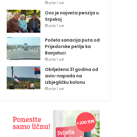
prije 1 sat
Ovo je najveća penzija u
Srpskoj
prije 1 sat
Počela sanacija puta od
Prijedorske petlje ka
Banjaluci
prije 1 sat
Obilježena 31 godina od
avio-napada na
izbjegličku kolonu
prije 1 sat