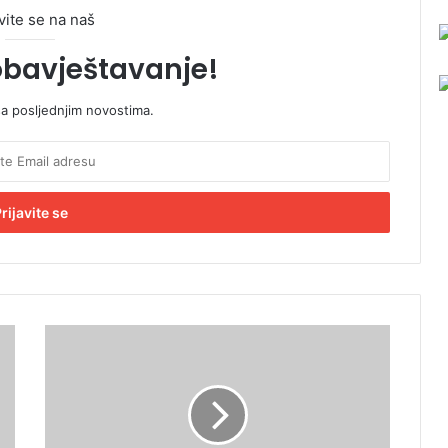
vite se na naš
obavještavanje!
sa posljednjim novostima.
S
u
d
k
a
z