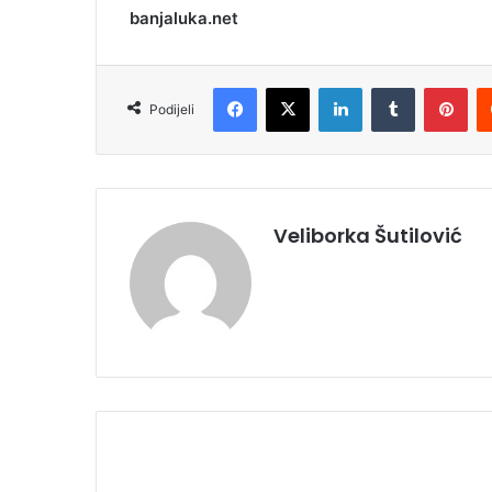
banjaluka.net
Facebook
X
LinkedIn
Tumblr
Pinterest
Podijeli
Veliborka Šutilović