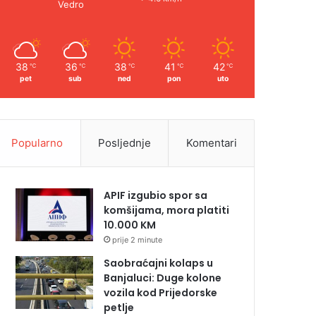
Vedro
38
36
38
41
42
℃
℃
℃
℃
℃
pet
sub
ned
pon
uto
Popularno
Posljednje
Komentari
APIF izgubio spor sa
komšijama, mora platiti
10.000 KM
prije 2 minute
Saobraćajni kolaps u
Banjaluci: Duge kolone
vozila kod Prijedorske
petlje