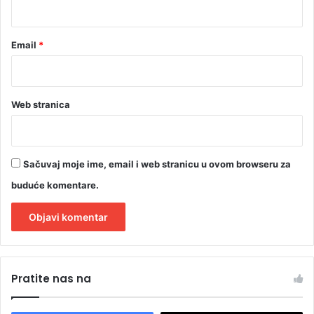
*
o
r
e
Email
*
d
Web stranica
Sačuvaj moje ime, email i web stranicu u ovom browseru za
buduće komentare.
A
l
Pratite nas na
t
e