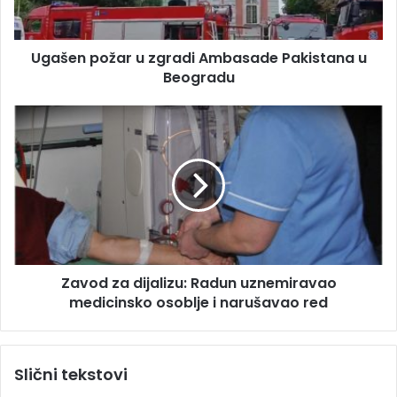
p
r
o
e
ž
s
Ugašen požar u zgradi Ambasade Pakistana u
a
u
Beogradu
r
u
z
Z
g
a
r
v
a
o
d
d
i
z
A
a
m
d
b
i
a
Zavod za dijalizu: Radun uznemiravao
j
s
medicinsko osoblje i narušavao red
a
a
l
d
i
e
z
Slični tekstovi
P
u
a
: