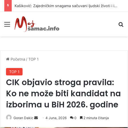
Kašiković: Zajedničkim snagama sačuvani ljudski životi i imovina
Meni
P
Početna
/
TOP 1
TOP 1
CIK objavio stroga pravila:
Ko ne može biti kandidat na
izborima u BiH 2026. godine
Goran Dakic
S
4 Juna, 2026
0
2 minuta čitanja
e