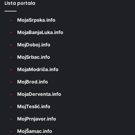
Lista portala
MojaSrpska.info
MojaBanjaLuka.info
MojDoboj.info
MojSrbac.info
MojaModriča.info
MojBrod.info
MojaDerventa.info
MojTeslić.info
MojPrnjavor.info
MojŠamac.info