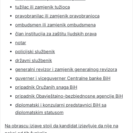
tužilac ili zamjenik tužioca
pravobranilac ili zamjenik pravobranioca
ombudsmen ili zamjenik ombudsmena
član institucija za zaštitu ljudskih prava
notar
policijski službenik
državni službenik
generalni revizor i zamjenik generalnog revizora
guverner i viceguverner Centralne banke BiH
pripadnik Oružanih snaga BiH
pripadnik Obavještajno-bezbjednosne agencije BiH
diplomatski i konzularni predstavnici BiH sa
diplomatskim statusom
Na obrascu izjave stoji da kandidat izjavljuje da nije na