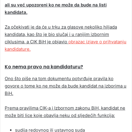
ali su već upozoreni ko ne može da bude na listi
kandidata.
Za očekivati je da će u trku za glasove nekoliko hiljada
kandidata, kao što je bio slučaj i u ranijim izbornim
ciklusima, a CIK BiH je objavio
obrazac izjave o prihvatanju
kandidature.
Ko nema pravo na kandidaturu?
Ono što piše na tom dokumentu potvrđuje pravila ko
govore o tome ko ne može da bude kandidat na izborima u
BiH.
Prema pravilima CIK-a i Izbornom zakonu BiH, kandidat ne
može biti lice koje obavlja neku od sljedećih funkcija:
sudija redovnog ili ustavnog suda