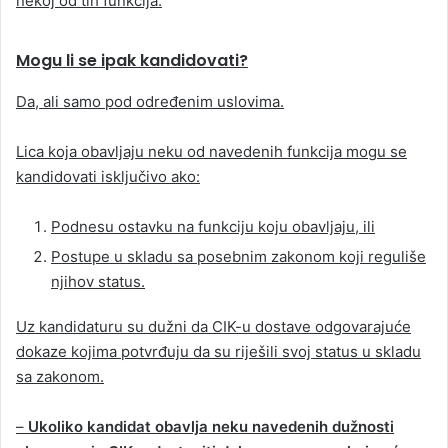
nekoj od tih funkcija.
Mogu li se ipak kandidovati?
Da, ali samo pod određenim uslovima.
Lica koja obavljaju neku od navedenih funkcija mogu se
kandidovati isključivo ako:
Podnesu ostavku na funkciju koju obavljaju, ili
Postupe u skladu sa posebnim zakonom koji reguliše
njihov status.
Uz kandidaturu su dužni da CIK-u dostave odgovarajuće
dokaze kojima potvrđuju da su riješili svoj status u skladu
sa zakonom.
–
Ukoliko kandidat obavlja neku navedenih dužnosti