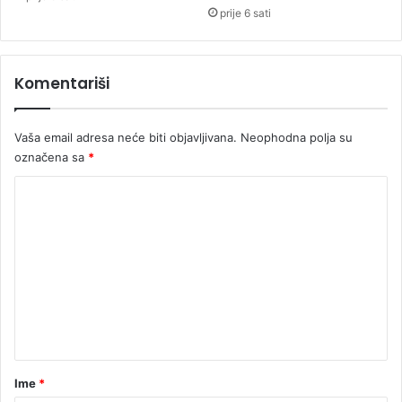
i
prije 6 sati
n
s
k
Komentariši
o
o
s
Vaša email adresa neće biti objavljivana.
Neophodna polja su
o
označena sa
*
b
l
K
j
o
e
i
m
n
e
a
r
n
u
t
š
a
a
v
r
Ime
*
a