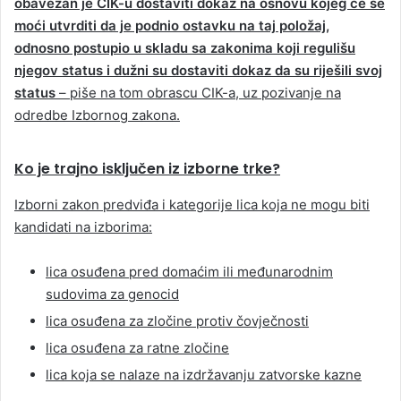
obavezan je CIK-u dostaviti dokaz na osnovu kojeg će se
moći utvrditi da je podnio ostavku na taj položaj,
odnosno postupio u skladu sa zakonima koji regulišu
njegov status i dužni su dostaviti dokaz da su riješili svoj
status
– piše na tom obrascu CIK-a, uz pozivanje na
odredbe Izbornog zakona.
Ko je trajno isključen iz izborne trke?
Izborni zakon predviđa i kategorije lica koja ne mogu biti
kandidati na izborima:
lica osuđena pred domaćim ili međunarodnim
sudovima za genocid
lica osuđena za zločine protiv čovječnosti
lica osuđena za ratne zločine
lica koja se nalaze na izdržavanju zatvorske kazne