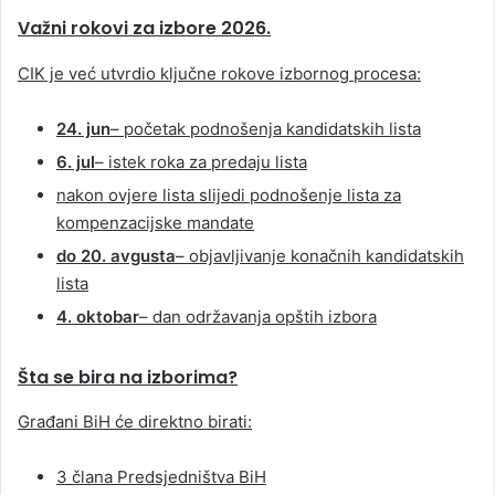
Važni rokovi za izbore 2026.
CIK je već utvrdio ključne rokove izbornog procesa:
24. jun
– početak podnošenja kandidatskih lista
6. jul
– istek roka za predaju lista
nakon ovjere lista slijedi podnošenje lista za
kompenzacijske mandate
do 20. avgusta
– objavljivanje konačnih kandidatskih
lista
4. oktobar
– dan održavanja opštih izbora
Šta se bira na izborima?
Građani BiH će direktno birati:
3 člana Predsjedništva BiH