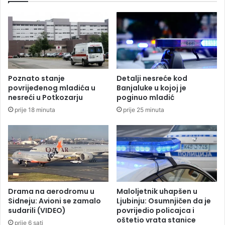
k
R
i
a
s
d
t
u
a
n
n
u
a
z
Poznato stanje
Detalji nesreće kod
u
n
povrijeđenog mladića u
Banjaluke u kojoj je
B
e
nesreći u Potkozarju
poginuo mladić
e
m
prije 18 minuta
prije 25 minuta
o
i
g
r
r
a
a
v
d
a
u
o
m
e
Drama na aerodromu u
Maloljetnik uhapšen u
d
Sidneju: Avioni se zamalo
Ljubinju: Osumnjičen da je
i
sudarili (VIDEO)
povrijedio policajca i
oštetio vrata stanice
c
prije 6 sati