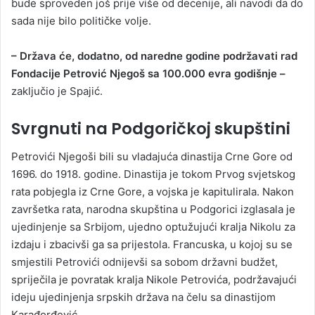
bude sproveden još prije više od decenije, ali navodi da do
sada nije bilo političke volje.
– Država će, dodatno, od naredne godine podržavati rad
Fondacije Petrović Njegoš sa 100.000 evra godišnje –
zaključio je Spajić.
Svrgnuti na Podgoričkoj skupštini
Petrovići Njegoši bili su vladajuća dinastija Crne Gore od
1696. do 1918. godine. Dinastija je tokom Prvog svjetskog
rata pobjegla iz Crne Gore, a vojska je kapitulirala. Nakon
završetka rata, narodna skupština u Podgorici izglasala je
ujedinjenje sa Srbijom, ujedno optužujući kralja Nikolu za
izdaju i zbacivši ga sa prijestola. Francuska, u kojoj su se
smjestili Petrovići odnijevši sa sobom državni budžet,
spriječila je povratak kralja Nikole Petrovića, podržavajući
ideju ujedinjenja srpskih država na čelu sa dinastijom
Karađorđević.