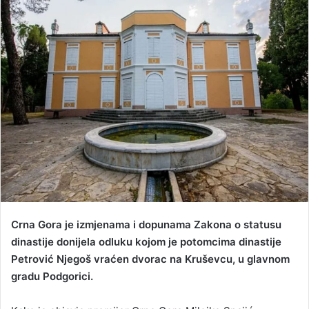
a
n
e
m
a
i
l
Crna Gora je izmjenama i dopunama Zakona o statusu
dinastije donijela odluku kojom je potomcima dinastije
Petrović Njegoš vraćen dvorac na Kruševcu, u glavnom
gradu Podgorici.