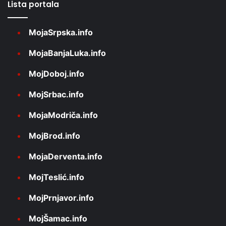
Lista portala
MojaSrpska.info
MojaBanjaLuka.info
MojDoboj.info
MojSrbac.info
MojaModriča.info
MojBrod.info
MojaDerventa.info
MojTeslić.info
MojPrnjavor.info
MojŠamac.info