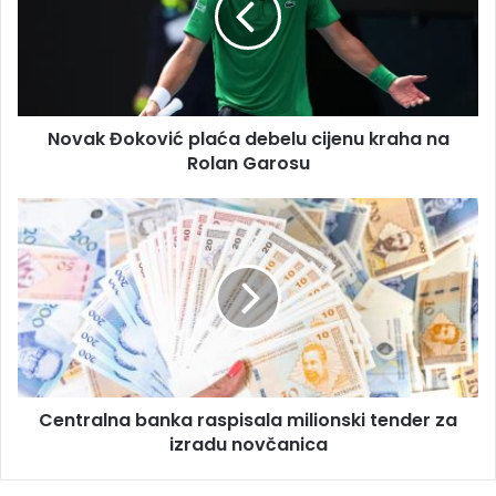
l
k
a
Đ
d
o
r
k
e
o
s
Novak Đoković plaća debelu cijenu kraha na
v
u
Rolan Garosu
i
ć
p
C
l
e
a
n
ć
t
a
r
d
a
e
l
b
n
e
a
l
Centralna banka raspisala milionski tender za
b
u
izradu novčanica
a
c
n
i
k