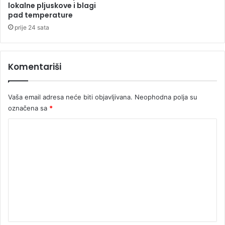
u
n
lokalne pljuskove i blagi
d
pad temperature
e
prije 24 sata
r
z
a
Komentariši
i
z
r
Vaša email adresa neće biti objavljivana.
Neophodna polja su
a
označena sa
*
d
u
K
n
o
o
v
m
č
e
a
n
n
i
t
c
a
a