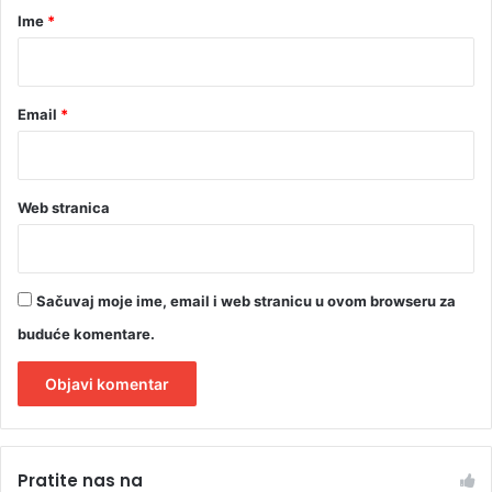
r
Ime
*
*
Email
*
Web stranica
Sačuvaj moje ime, email i web stranicu u ovom browseru za
buduće komentare.
A
l
Pratite nas na
t