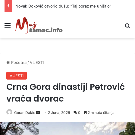
Novak Đoković otvorio dušu: “Taj poraz me uništio”
Meni
P
Početna
/
VIJESTI
VIJESTI
Crna Gora dinastiji Petrović
vraća dvorac
Goran Dakic
S
2 Juna, 2026
0
2 minuta čitanja
e
n
d