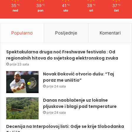
35
39
41
38
37
℃
℃
℃
℃
℃
ned
pon
uto
sri
čet
Popularno
Posljednje
Komentari
Spektakularna druga noć Freshwave festivala : Od
regionalnih hitova do svjetskog elektronskog zvuka
prije 23 sata
Novak Đoković otvorio dušu: “Taj
poraz me uništio”
prije 24 sata
Danas naoblačenje uz lokalne
pljuskove i blagi pad temperature
prije 24 sata
Decenija na Interpolovoj listi: Gdje se krije Slobodanka