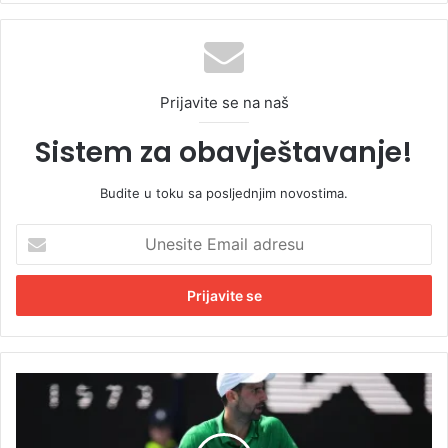
Prijavite se na naš
Sistem za obavještavanje!
Budite u toku sa posljednjim novostima.
U
n
e
s
i
t
e
E
N
m
o
a
v
i
a