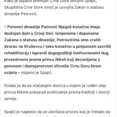
Kako je objavio premijer Crne Gore Milojko Spajić,
Skupština Crne Gore sinoć je usvojila Zakon o statusu
dinastije Petrović.
– Potomci dinastije Petrović Njegoš konačno imaju
dostojan dom u Crnoj Gori. Izmjenama i dopunama
Zakona o statusu dinastije, Petrovićima smo vratili
dvorac na Kruševcu i tako konačno u potpunosti završili
rehabilitaciju i ispravili dugogodišnji institucionalni dug,
prvenstveno prema princu Nikoli koji decenijama s
ponosom i dostojanstvom afirmiše Crnu Goru širom
svijeta –
objavio je Spajić.
Dodao je da se vraćanjem dvorca u kojem je rođen otac
princa Nikole pokazuje poštovanje prema tradiciji i istoriji
zemlje.
Spajić je naglasio da se završava proces koji je trebalo da