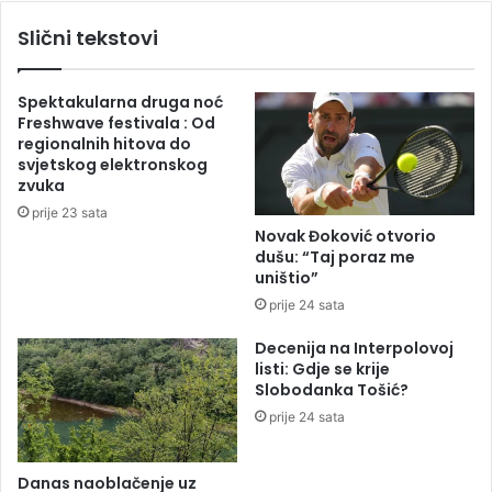
j
a
Slični tekstovi
e
r
n
a
u
s
Spektakularna druga noć
k
p
Freshwave festivala : Od
r
i
regionalnih hitova do
a
s
svjetskog elektronskog
h
a
zvuka
a
l
prije 23 sata
n
a
Novak Đoković otvorio
a
m
dušu: “Taj poraz me
R
i
uništio”
o
l
prije 24 sata
l
i
a
o
Decenija na Interpolovoj
n
n
listi: Gdje se krije
G
s
Slobodanka Tošić?
a
k
prije 24 sata
r
i
o
t
s
e
Danas naoblačenje uz