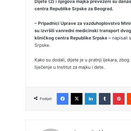
Dijete (2) i njegova majka prevezeni su danas
centra Republike Srpske za Beograd.
– Pripadnici Uprave za vazduhoplovstvo Mini
su izvršili vanredni medicinski transport dvo
kliničkog centra Republike Srpske –
napisali 
Srpske.
Kako su dodali, dijete je u pratnji ljekara, zb
liječenje u Institut za majku i dete.
Facebook
X
LinkedIn
Tumblr
Pinterest
Podijeli