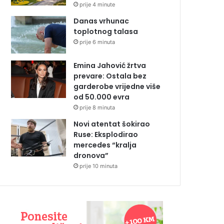
prije 4 minute
Danas vrhunac
toplotnog talasa
prije 6 minuta
Emina Jahović žrtva
prevare: Ostala bez
garderobe vrijedne više
od 50.000 evra
prije 8 minuta
Novi atentat šokirao
Ruse: Eksplodirao
mercedes “kralja
dronova”
prije 10 minuta