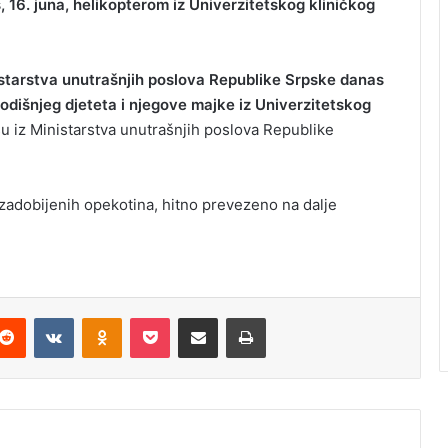
, 16. juna, helikopterom iz Univerzitetskog kliničkog
starstva unutrašnjih poslova Republike Srpske danas
godišnjeg djeteta i njegove majke iz Univerzitetskog
su iz Ministarstva unutrašnjih poslova Republike
og zadobijenih opekotina, hitno prevezeno na dalje
Reddit
VKontakte
Odnoklassniki
Pocket
Podijeli putem Emaila
Odštampaj