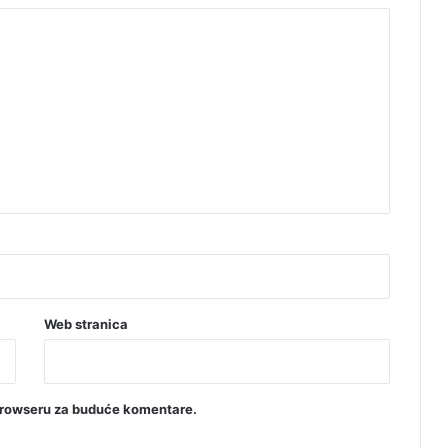
o
v
i
o
b
r
t
Web stranica
browseru za buduće komentare.