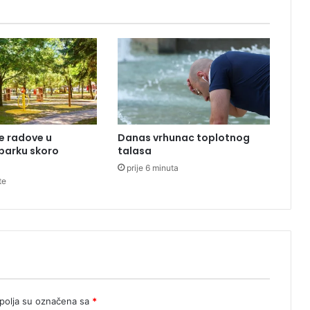
k
o
n
b
a
n
d
ž
i
e radove u
Danas vrhunac toplotnog
s
 parku skoro
talasa
k
prije 6 minuta
o
te
k
a
d
o
b
i
l
a
n
olja su označena sa
*