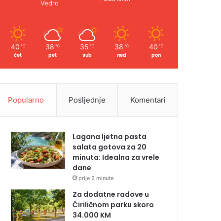
Vedro
40
38
35
38
40
℃
℃
℃
℃
℃
čet
pet
sub
ned
pon
Popularno
Posljednje
Komentari
Lagana ljetna pasta
salata gotova za 20
minuta: Idealna za vrele
dane
prije 2 minute
Za dodatne radove u
Ćiriličnom parku skoro
34.000 KM