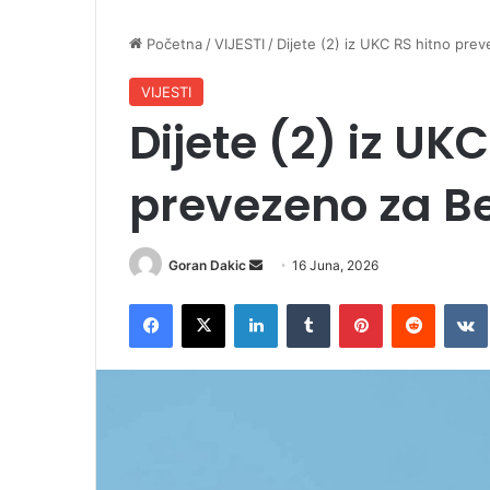
Početna
/
VIJESTI
/
Dijete (2) iz UKC RS hitno pre
VIJESTI
Dijete (2) iz UK
prevezeno za B
Goran Dakic
S
16 Juna, 2026
e
Facebook
X
LinkedIn
Tumblr
Pinterest
Reddit
VK
n
d
a
n
e
m
a