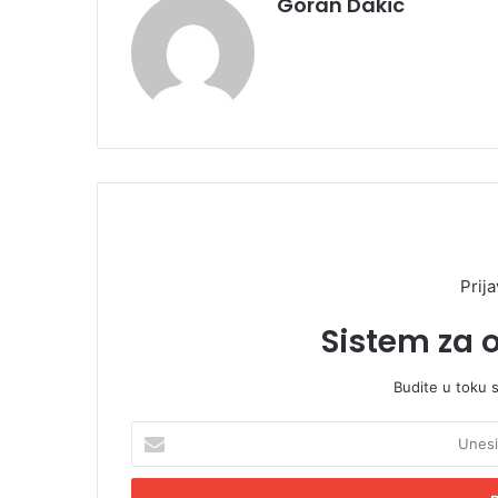
Goran Dakic
Prija
Sistem za 
Budite u toku 
U
n
e