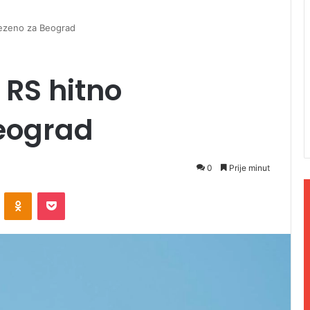
vezeno za Beograd
C RS hitno
eograd
0
Prije minut
ontakte
Odnoklassniki
Pocket