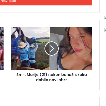
S
m
r
t
M
a
r
i
j
Smrt Marije (21) nakon bandži skoka
e
dobila novi obrt
(
2
1
)
n
a