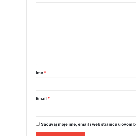
m
K
p
i
o
o
m
n
a
e
n
t
a
r
Ime
*
*
Email
*
Sačuvaj moje ime, email i web stranicu u ovom 