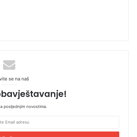
vite se na naš
obavještavanje!
sa posljednjim novostima.