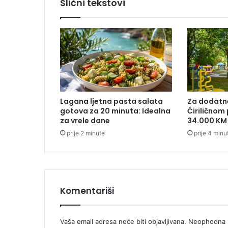
Slični tekstovi
a
c
s
a
z
n
a
o
r
Lagana ljetna pasta salata
Za dodatn
i
gotova za 20 minuta: Idealna
Ćiriličnom
v
za vrele dane
34.000 KM
a
prije 2 minute
prije 4 minu
l
a
u
L
i
g
Komentariši
i
š
a
Vaša email adresa neće biti objavljivana.
Neophodna p