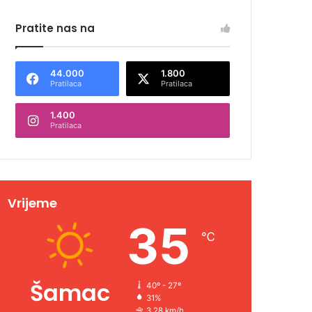
Pratite nas na
44.000
1.800
Pratilaca
Pratilaca
1.400
Pratilaca
Vrijeme
35
℃
Šamac
40º - 27º
31%
3.28 km/h