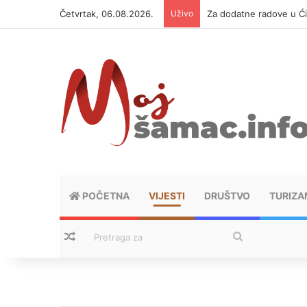
Četvrtak, 06.08.2026.
Uživo
Za dodatne radove u Ći
POČETNA
VIJESTI
DRUŠTVO
TURIZA
Nasumični tekstovi
Pretraga
za