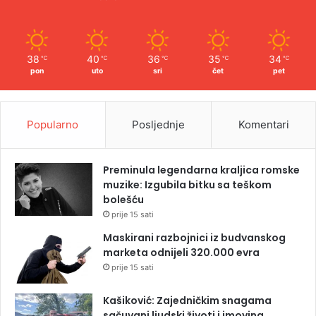
38
40
36
35
34
℃
℃
℃
℃
℃
pon
uto
sri
čet
pet
Popularno
Posljednje
Komentari
Preminula legendarna kraljica romske
muzike: Izgubila bitku sa teškom
bolešću
prije 15 sati
Maskirani razbojnici iz budvanskog
marketa odnijeli 320.000 evra
prije 15 sati
Kašiković: Zajedničkim snagama
sačuvani ljudski životi i imovina