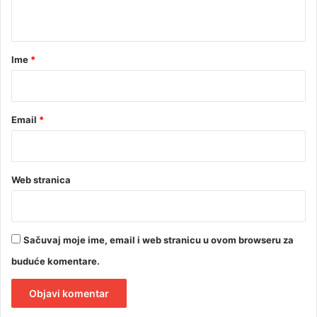
t
a
r
Ime
*
*
Email
*
Web stranica
Sačuvaj moje ime, email i web stranicu u ovom browseru za
buduće komentare.