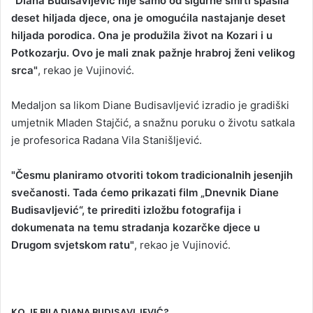
"Diana Budisavljević nije samo od sigurne smrti spasila
deset hiljada djece, ona je omogućila nastajanje deset
hiljada porodica. Ona je produžila život na Kozari i u
Potkozarju. Ovo je mali znak pažnje hrabroj ženi velikog
srca"
, rekao je Vujinović.
Medaljon sa likom Diane Budisavljević izradio je gradiški
umjetnik Mladen Stajčić, a snažnu poruku o životu satkala
je profesorica Radana Vila Stanišljević.
"Česmu planiramo otvoriti tokom tradicionalnih jesenjih
svečanosti. Tada ćemo prikazati film „Dnevnik Diane
Budisavljević“, te prirediti izložbu fotografija i
dokumenata na temu stradanja kozarčke djece u
Drugom svjetskom ratu"
, rekao je Vujinović.
KO JE BILA DIANA BUDISAVLJEVIĆ?