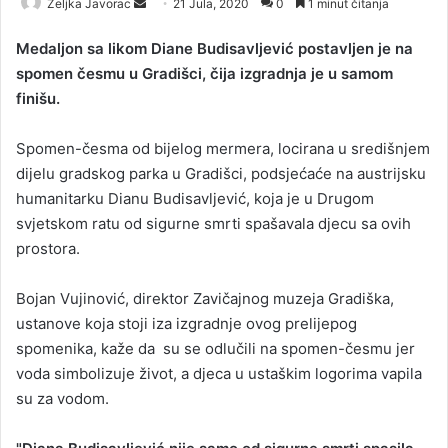
Željka Javorac
S
21 Jula, 2020
0
1 minut čitanja
e
Medaljon sa likom Diane Budisavljević postavljen je na
n
spomen česmu u Gradišci, čija izgradnja je u samom
d
finišu.
a
n
Spomen-česma od bijelog mermera, locirana u središnjem
e
dijelu gradskog parka u Gradišci, podsjećaće na austrijsku
m
a
humanitarku Dianu Budisavljević, koja je u Drugom
i
svjetskom ratu od sigurne smrti spašavala djecu sa ovih
l
prostora.
Bojan Vujinović, direktor Zavičajnog muzeja Gradiška,
ustanove koja stoji iza izgradnje ovog prelijepog
spomenika, kaže da su se odlučili na spomen-česmu jer
voda simbolizuje život, a djeca u ustaškim logorima vapila
su za vodom.