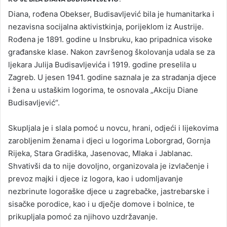
Diana, rođena Obekser, Budisavljević bila je humanitarka i
nezavisna socijalna aktivistkinja, porijeklom iz Austrije.
Rođena je 1891. godine u Insbruku, kao pripadnica visoke
građanske klase. Nakon završenog školovanja udala se za
ljekara Julija Budisavljevića i 1919. godine preselila u
Zagreb. U jesen 1941. godine saznala je za stradanja djece
i žena u ustaškim logorima, te osnovala „Akciju Diane
Budisavljević“.
Skupljala je i slala pomoć u novcu, hrani, odjeći i lijekovima
zarobljenim ženama i djeci u logorima Loborgrad, Gornja
Rijeka, Stara Gradiška, Jasenovac, Mlaka i Jablanac.
Shvativši da to nije dovoljno, organizovala je izvlačenje i
prevoz majki i djece iz logora, kao i udomljavanje
nezbrinute logoraške djece u zagrebačke, jastrebarske i
sisačke porodice, kao i u dječje domove i bolnice, te
prikupljala pomoć za njihovo uzdržavanje.