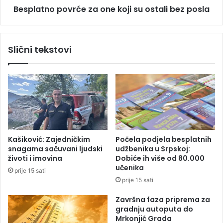
Besplatno povrće za one koji su ostali bez posla
p
o
v
r
Slični tekstovi
ć
e
z
a
o
n
e
k
o
Kašiković: Zajedničkim
Počela podjela besplatnih
j
snagama sačuvani ljudski
udžbenika u Srpskoj:
i
životi i imovina
Dobiće ih više od 80.000
s
učenika
prije 15 sati
u
prije 15 sati
o
s
Završna faza priprema za
t
gradnju autoputa do
a
Mrkonjić Grada