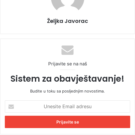
Željka Javorac
Prijavite se na naš
Sistem za obavještavanje!
Budite u toku sa posljednjim novostima.
U
n
e
s
i
t