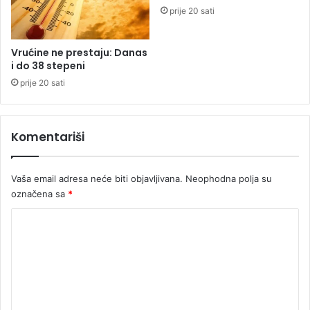
l
prije 20 sati
i
b
e
Vrućine ne prestaju: Danas
i do 38 stepeni
z
p
prije 20 sati
o
s
l
Komentariši
a
Vaša email adresa neće biti objavljivana.
Neophodna polja su
označena sa
*
K
o
m
e
n