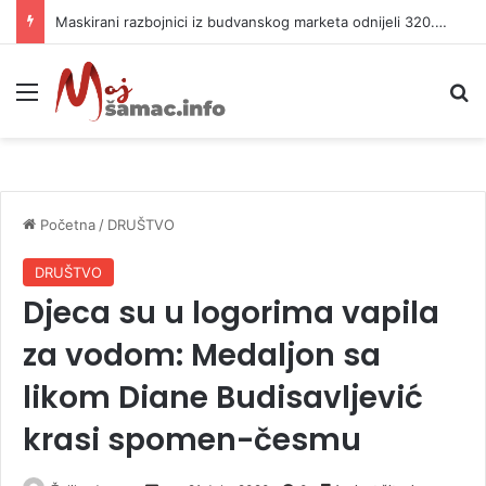
Maskirani razbojnici iz budvanskog marketa odnijeli 320.000 evra
Meni
P
Početna
/
DRUŠTVO
DRUŠTVO
Djeca su u logorima vapila
za vodom: Medaljon sa
likom Diane Budisavljević
krasi spomen-česmu