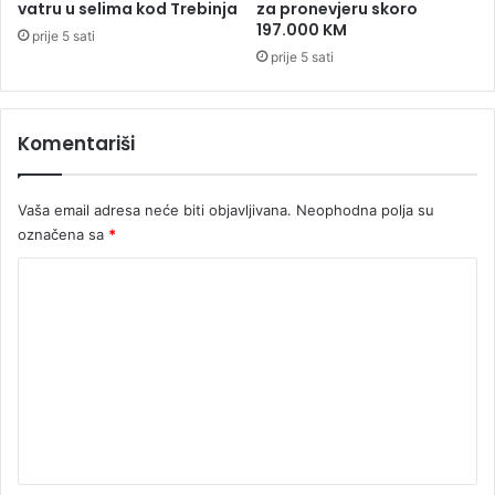
k
vatru u selima kod Trebinja
za pronevjeru skoro
e
197.000 KM
prije 5 sati
prije 5 sati
Komentariši
Vaša email adresa neće biti objavljivana.
Neophodna polja su
označena sa
*
K
o
m
e
n
t
a