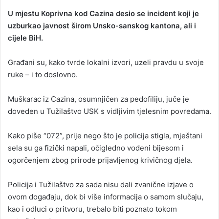
U mjestu Koprivna kod Cazina desio se incident koji je
uzburkao javnost širom Unsko-sanskog kantona, ali i
cijele BiH.
Građani su, kako tvrde lokalni izvori, uzeli pravdu u svoje
ruke – i to doslovno.
Muškarac iz Cazina, osumnjičen za pedofiliju, juče je
doveden u Tužilaštvo USK s vidljivim tjelesnim povredama.
Kako piše “072”, prije nego što je policija stigla, mještani
sela su ga fizički napali, očigledno vođeni bijesom i
ogorčenjem zbog prirode prijavljenog krivičnog djela.
Policija i Tužilaštvo za sada nisu dali zvanične izjave o
ovom događaju, dok bi više informacija o samom slučaju,
kao i odluci o pritvoru, trebalo biti poznato tokom