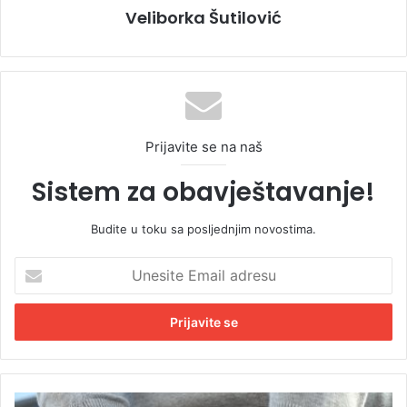
Veliborka Šutilović
Prijavite se na naš
Sistem za obavještavanje!
Budite u toku sa posljednjim novostima.
U
n
e
s
i
t
e
E
B