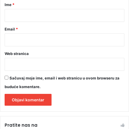
r
Ime
*
*
Email
*
Web stranica
Sačuvaj moje ime, email i web stranicu u ovom browseru za
buduće komentare.
A
l
Pratite nas na
t