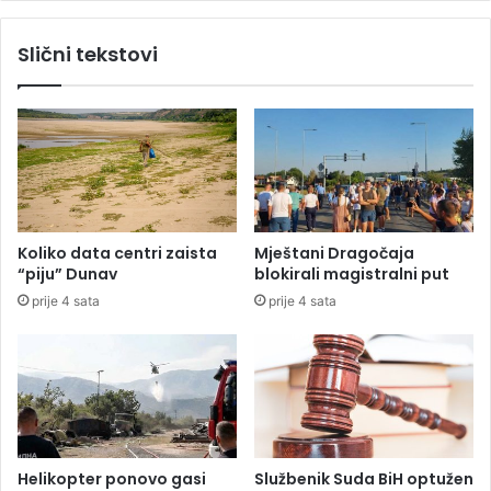
g
m
r
e
Slični tekstovi
a
n
đ
a
a
u
n
n
a
o
v
o
j
v
Koliko data centri zaista
Mještani Dragočaja
l
“piju” Dunav
blokirali magistralni put
a
prije 4 sata
prije 4 sata
d
i
N
j
e
m
a
č
Helikopter ponovo gasi
Službenik Suda BiH optužen