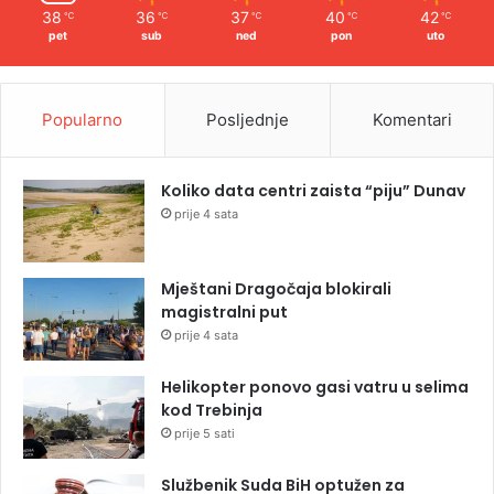
38
36
37
40
42
℃
℃
℃
℃
℃
pet
sub
ned
pon
uto
Popularno
Posljednje
Komentari
Koliko data centri zaista “piju” Dunav
prije 4 sata
Mještani Dragočaja blokirali
magistralni put
prije 4 sata
Helikopter ponovo gasi vatru u selima
kod Trebinja
prije 5 sati
Službenik Suda BiH optužen za