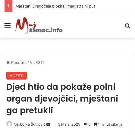
Helikopter ponovo gasi vatru u selima kod Trebinja
Meni
P
Početna
/
VIJESTI
VIJESTI
Djed htio da pokaže polni
organ djevojčici, mještani
ga pretukli
Veliborka Šutilović
S
5 Maja, 2025
0
1 minut čitanja
e