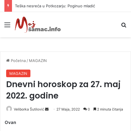
Teška nesreća u Potkozarju: Poginuo mladić
Meni
P
Početna
/
MAGAZIN
MAGAZIN
Dnevni horoskop za 27. maj
2022. godine
Veliborka Šutilović
S
27 Maja, 2022
0
2 minuta čitanja
e
Ovan
n
d