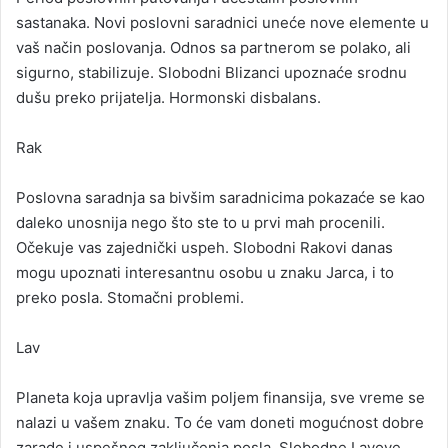
sastanaka. Novi poslovni saradnici uneće nove elemente u
vaš način poslovanja. Odnos sa partnerom se polako, ali
sigurno, stabilizuje. Slobodni Blizanci upoznaće srodnu
dušu preko prijatelja. Hormonski disbalans.
Rak
Poslovna saradnja sa bivšim saradnicima pokazaće se kao
daleko unosnija nego što ste to u prvi mah procenili.
Očekuje vas zajednički uspeh. Slobodni Rakovi danas
mogu upoznati interesantnu osobu u znaku Jarca, i to
preko posla. Stomačni problemi.
Lav
Planeta koja upravlja vašim poljem finansija, sve vreme se
nalazi u vašem znaku. To će vam doneti mogućnost dobre
zarade i uspešnog zaključenja posla. Slobodne Lavove