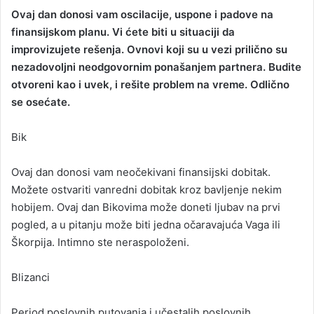
Ovaj dan donosi vam oscilacije, uspone i padove na
a
finansijskom planu. Vi ćete biti u situaciji da
n
improvizujete rešenja. Ovnovi koji su u vezi prilično su
e
nezadovoljni neodgovornim ponašanjem partnera. Budite
m
a
otvoreni kao i uvek, i rešite problem na vreme. Odlično
i
se osećate.
l
Bik
Ovaj dan donosi vam neočekivani finansijski dobitak.
Možete ostvariti vanredni dobitak kroz bavljenje nekim
hobijem. Ovaj dan Bikovima može doneti ljubav na prvi
pogled, a u pitanju može biti jedna očaravajuća Vaga ili
Škorpija. Intimno ste neraspoloženi.
Blizanci
Period poslovnih putovanja i učestalih poslovnih