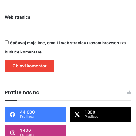
Web stranica
Sačuvaj moje ime, email i web stranicu u ovom browseru za
buduće komentare.
A
l
Pratite nas na
t
e
44.000
1.800
r
Pratilaca
Pratilaca
n
1.400
a
Pratilaca