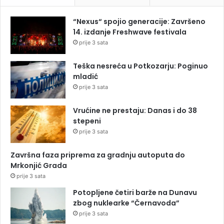
“Nexus“ spojio generacije: Završeno
14. izdanje Freshwave festivala
prije 3 sata
Teška nesreća u Potkozarju: Poginuo
mladić
prije 3 sata
Vrućine ne prestaju: Danas i do 38
stepeni
prije 3 sata
Završna faza priprema za gradnju autoputa do
Mrkonjić Grada
prije 3 sata
Potopljene četiri barže na Dunavu
zbog nuklearke “Černavoda”
prije 3 sata