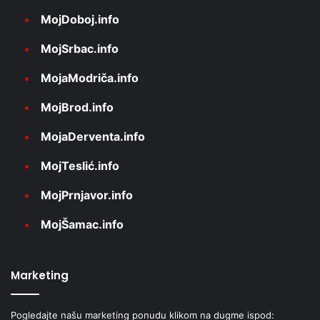
MojDoboj.info
MojSrbac.info
MojaModriča.info
MojBrod.info
MojaDerventa.info
MojTeslić.info
MojPrnjavor.info
MojŠamac.info
Marketing
Pogledajte našu marketing ponudu klikom na dugme ispod: