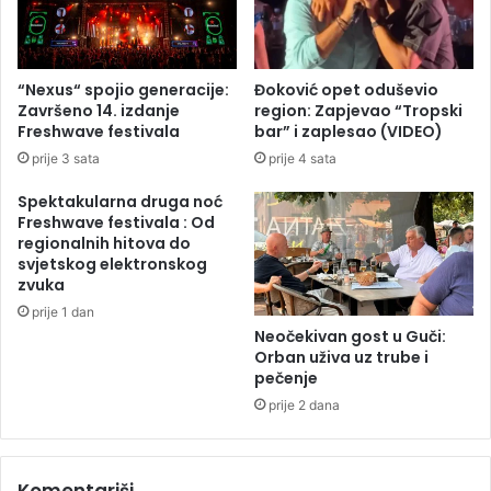
i
j
m
i
a
d
j
a
“Nexus“ spojio generacije:
Đoković opet oduševio
u
t
Završeno 14. izdanje
region: Zapjevao “Tropski
s
u
Freshwave festivala
bar” i zaplesao (VIDEO)
e
m
prije 3 sata
prije 4 sata
k
,
s
2
Spektakularna druga noć
7
Freshwave festivala : Od
.
regionalnih hitova do
m
svjetskog elektronskog
zvuka
a
j
prije 1 dan
Neočekivan gost u Guči:
Orban uživa uz trube i
pečenje
prije 2 dana
Komentariši