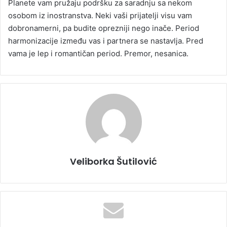
Planete vam pružaju podršku za saradnju sa nekom
osobom iz inostranstva. Neki vaši prijatelji visu vam
dobronamerni, pa budite oprezniji nego inače. Period
harmonizacije između vas i partnera se nastavlja. Pred
vama je lep i romantičan period. Premor, nesanica.
Veliborka Šutilović