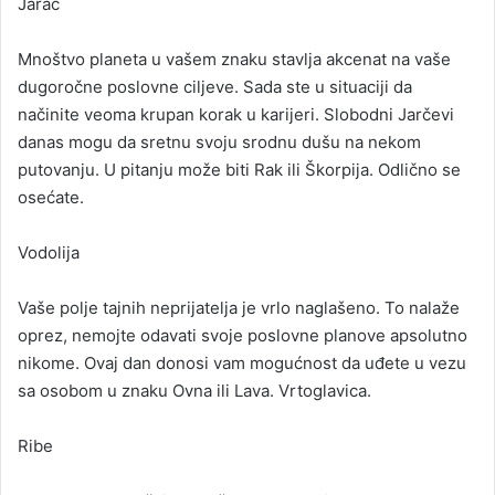
Jarac
Mnoštvo planeta u vašem znaku stavlja akcenat na vaše
dugoročne poslovne ciljeve. Sada ste u situaciji da
načinite veoma krupan korak u karijeri. Slobodni Jarčevi
danas mogu da sretnu svoju srodnu dušu na nekom
putovanju. U pitanju može biti Rak ili Škorpija. Odlično se
osećate.
Vodolija
Vaše polje tajnih neprijatelja je vrlo naglašeno. To nalaže
oprez, nemojte odavati svoje poslovne planove apsolutno
nikome. Ovaj dan donosi vam mogućnost da uđete u vezu
sa osobom u znaku Ovna ili Lava. Vrtoglavica.
Ribe