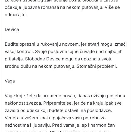
očekuje ljubavna romansa na nekom putovanju. Više se
odmarajte.
Devica
Budite oprezni u rukovanju novcem, jer stvari mogu izmaći
vašoj kontroli. Svoje poslovne tajne čuvajte i od najboljih
prijatelja. Slobodne Device mogu da upoznaju svoju
srodnu dušu na nekom putovanju. Stomačni problemi.
Vaga
Vage koje žele da promene posao, danas uživaju posebnu
naklonost zvezda. Pripremite se, jer će na kraju ipak sve
zavisiti od utiska koji budete ostavili na poslodavce.
Venera u vašem znaku pojačava vašu potrebu za
nežnostima i ljubavlju. Pred vama je lep i harmoničan