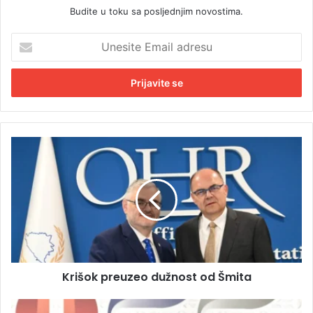
Budite u toku sa posljednjim novostima.
U
n
e
s
i
t
e
E
K
m
r
a
i
i
š
l
o
a
k
d
p
r
r
e
e
s
Krišok preuzeo dužnost od Šmita
u
u
z
e
S