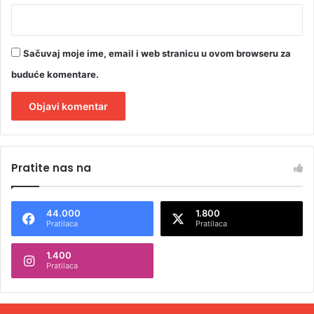
a
Sačuvaj moje ime, email i web stranicu u ovom browseru za
buduće komentare.
A
l
Pratite nas na
t
e
44.000
1.800
r
Pratilaca
Pratilaca
n
1.400
a
Pratilaca
t
i