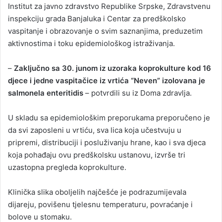
Institut za javno zdravstvo Republike Srpske, Zdravstvenu
inspekciju grada Banjaluka i Centar za predškolsko
vaspitanje i obrazovanje o svim saznanjima, preduzetim
aktivnostima i toku epidemiološkog istraživanja.
–
Zaključno sa 30. junom iz uzoraka koprokulture kod 16
djece i jedne vaspitačice iz vrtića “Neven” izolovana je
salmonela enteritidis
– potvrdili su iz Doma zdravlja.
U skladu sa epidemiološkim preporukama preporučeno je
da svi zaposleni u vrtiću, sva lica koja učestvuju u
pripremi, distribuciji i posluživanju hrane, kao i sva djeca
koja pohađaju ovu predškolsku ustanovu, izvrše tri
uzastopna pregleda koprokulture.
Klinička slika oboljelih najčešće je podrazumijevala
dijareju, povišenu tjelesnu temperaturu, povraćanje i
bolove u stomaku.