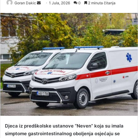
Goran Dakic
S
1 Jula, 2026
0
2 minuta čitanja
e
n
d
a
n
e
m
a
i
l
Djeca iz predškolske ustanove “Neven” koja su imala
simptome gastrointestinalnog oboljenja osjećaju se