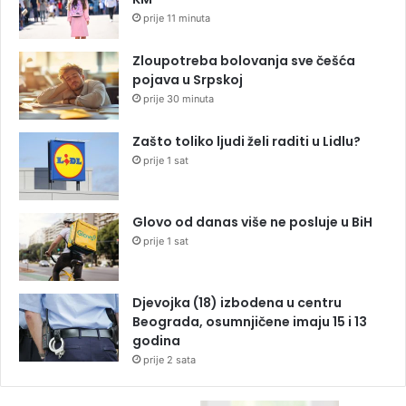
prije 11 minuta
Zloupotreba bolovanja sve češća
pojava u Srpskoj
prije 30 minuta
Zašto toliko ljudi želi raditi u Lidlu?
prije 1 sat
Glovo od danas više ne posluje u BiH
prije 1 sat
Djevojka (18) izbodena u centru
Beograda, osumnjičene imaju 15 i 13
godina
prije 2 sata