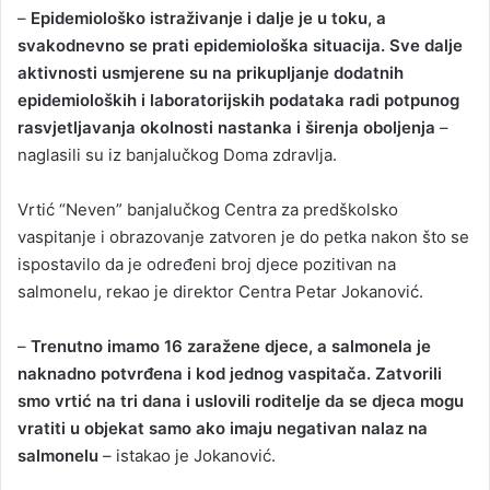
–
Epidemiološko istraživanje i dalje je u toku, a
svakodnevno se prati epidemiološka situacija. Sve dalje
aktivnosti usmjerene su na prikupljanje dodatnih
epidemioloških i laboratorijskih podataka radi potpunog
rasvjetljavanja okolnosti nastanka i širenja oboljenja
–
naglasili su iz banjalučkog Doma zdravlja.
Vrtić “Neven” banjalučkog Centra za predškolsko
vaspitanje i obrazovanje zatvoren je do petka nakon što se
ispostavilo da je određeni broj djece pozitivan na
salmonelu, rekao je direktor Centra Petar Јokanović.
–
Trenutno imamo 16 zaražene djece, a salmonela je
naknadno potvrđena i kod jednog vaspitača. Zatvorili
smo vrtić na tri dana i uslovili roditelje da se djeca mogu
vratiti u objekat samo ako imaju negativan nalaz na
salmonelu
– istakao je Јokanović.