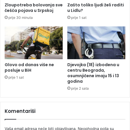
e
Zloupotreba bolovanja sve
Zašto toliko ljudi želi raditi
m
češća pojava u Srpskoj
u Lidlu?
k
prije 30 minuta
prije 1 sat
a
n
d
i
d
a
t
u
Glovo od danas više ne
Djevojka (18) izbodena u
r
posluje u BiH
centru Beograda,
u
osumnjičene imaju 15 i 13
prije 1 sat
a
godina
k
prije 2 sata
o
S
D
Komentariši
S
n
e
Vaša email adresa neće biti objavljivana.
Neophodna polja su
p