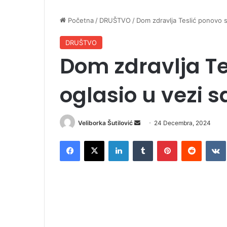
Početna
/
DRUŠTVO
/
Dom zdravlja Teslić ponovo s
DRUŠTVO
Dom zdravlja Te
oglasio u vezi 
Veliborka Šutilović
S
24 Decembra, 2024
e
Facebook
X
LinkedIn
Tumblr
Pinterest
Reddit
VK
n
d
a
n
e
m
a