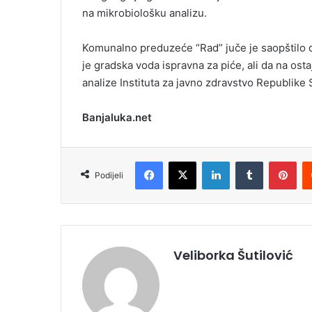
na mikrobiološku analizu.
Komunalno preduzeće “Rad” juče je saopštilo da
je gradska voda ispravna za piće, ali da na osta
analize Instituta za javno zdravstvo Republike 
Banjaluka.net
Facebook
X
LinkedIn
Tumblr
Pinterest
Podijeli
Veliborka Šutilović