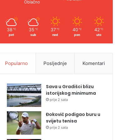
Oblačno
38
35
37
40
42
℃
℃
℃
℃
℃
pet
sub
ned
pon
uto
Popularno
Posljednje
Komentari
Sava u Gradišci blizu
istorijskog minimuma
prije 2 sata
Đoković podigao buru u
svijetu tenisa
prije 2 sata