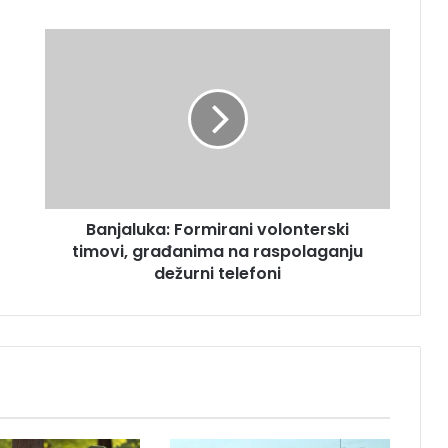
B
a
n
j
a
l
u
k
a
Banjaluka: Formirani volonterski
:
timovi, građanima na raspolaganju
F
o
dežurni telefoni
r
m
i
r
a
n
i
v