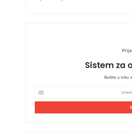
Prija
Sistem za 
Budite u toku 
U
n
e
s
i
t
e