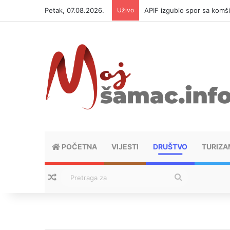
Petak, 07.08.2026.
Uživo
APIF izgubio spor sa komši
POČETNA
VIJESTI
DRUŠTVO
TURIZA
Nasumični tekstovi
Pretraga
za