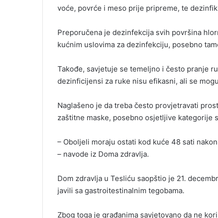
voće, povrće i meso prije pripreme, te dezinfi
Preporučena je dezinfekcija svih površina hlorn
kućnim uslovima za dezinfekciju, posebno tamo
Takođe, savjetuje se temeljno i često pranje
dezinficijensi za ruke nisu efikasni, ali se mog
Naglašeno je da treba često provjetravati prost
zaštitne maske, posebno osjetljive kategorije 
– Oboljeli moraju ostati kod kuće 48 sati nako
– navode iz Doma zdravlja.
Dom zdravlja u Tesliću saopštio je 21. decembr
javili sa gastroitestinalnim tegobama.
Zbog toga je građanima savjetovano da ne kori