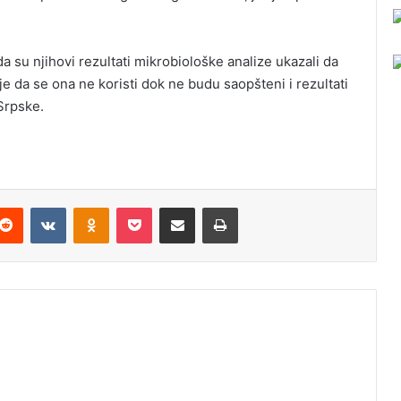
 su njihovi rezultati mikrobiološke analize ukazali da
je da se ona ne koristi dok ne budu saopšteni i rezultati
Srpske.
Reddit
VKontakte
Odnoklassniki
Pocket
Podijeli putem Emaila
Odštampaj