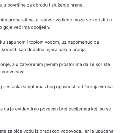
kuju površine za obradu i služenje hrane.
im preparatima, a rastvor varikine može se koristiti u
 gdje već ima oboljelih.
 ruku sapunom i toplom vodom, uz napomenuo da
u koristiti kao dodatna mjera nakon pranja.
orije, a u zatvorenim javnim prostorima da se koriste
stanovništva.
n prestanka simptoma zbog opasnosti od širenja virusa
a da je evidentirao povećan broj pacijenata koji su se
ste za piće vodu iz gradskog vodovoda, jer je upućena