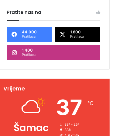
Pratite nas na
44.000
1.800
Pratilaca
Pratilaca
1.400
Pratilaca
Vrijeme
37
℃
Šamac
38º - 25º
33%
4.9 km/h