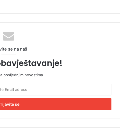
vite se na naš
obavještavanje!
sa posljednjim novostima.