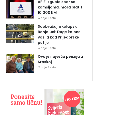
APIF izgubio spor sa
komšijama, mora platiti
10.000 KM
prije 2 sata
Saobraćajni kolaps u
Banjaluci: Duge kolone
vozila kod Prijedorske
petlje
prije 3 sata
Ovo je najveća penzija u
Srpskoj
prije 3 sata