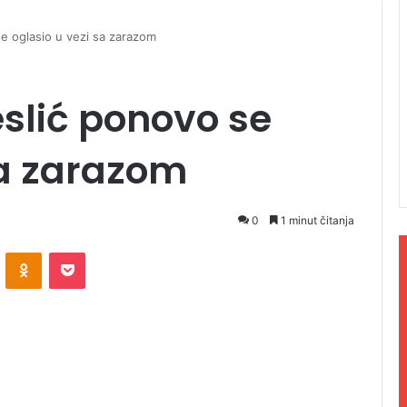
e oglasio u vezi sa zarazom
slić ponovo se
sa zarazom
0
1 minut čitanja
ontakte
Odnoklassniki
Pocket