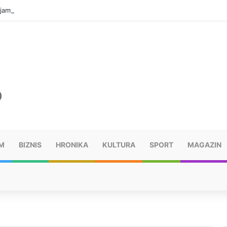
jama, mora platiti 10.000 KM
M
BIZNIS
HRONIKA
KULTURA
SPORT
MAGAZIN