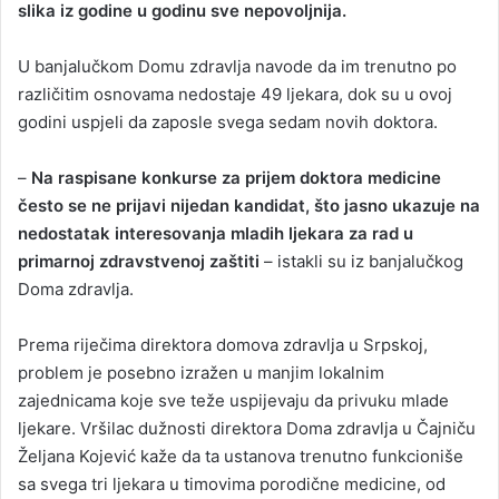
slika iz godine u godinu sve nepovoljnija.
U banjalučkom Domu zdravlja navode da im trenutno po
različitim osnovama nedostaje 49 ljekara, dok su u ovoj
godini uspjeli da zaposle svega sedam novih doktora.
–
Na raspisane konkurse za prijem doktora medicine
često se ne prijavi nijedan kandidat, što jasno ukazuje na
nedostatak interesovanja mladih ljekara za rad u
primarnoj zdravstvenoj zaštiti
– istakli su iz banjalučkog
Doma zdravlja.
Prema riječima direktora domova zdravlja u Srpskoj,
problem je posebno izražen u manjim lokalnim
zajednicama koje sve teže uspijevaju da privuku mlade
ljekare. Vršilac dužnosti direktora Doma zdravlja u Čajniču
Željana Kojević kaže da ta ustanova trenutno funkcioniše
sa svega tri ljekara u timovima porodične medicine, od