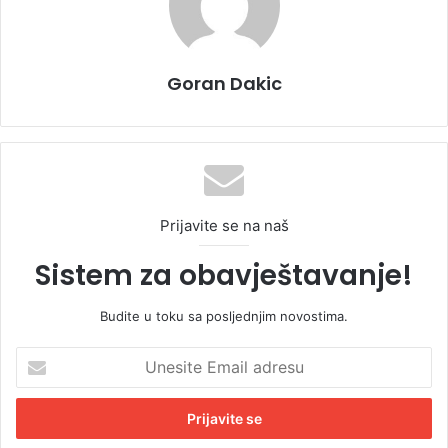
Goran Dakic
Prijavite se na naš
Sistem za obavještavanje!
Budite u toku sa posljednjim novostima.
U
n
e
s
i