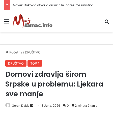
Novak Đoković otvorio dušu: “Taj poraz me uništio”
Meni
P
Početna
/
DRUŠTVO
DRUŠTVO
TOP 1
Domovi zdravlja širom
Srpske u problemu: Ljekara
sve manje
Goran Dakic
S
18 Juna, 2026
0
2 minuta čitanja
e