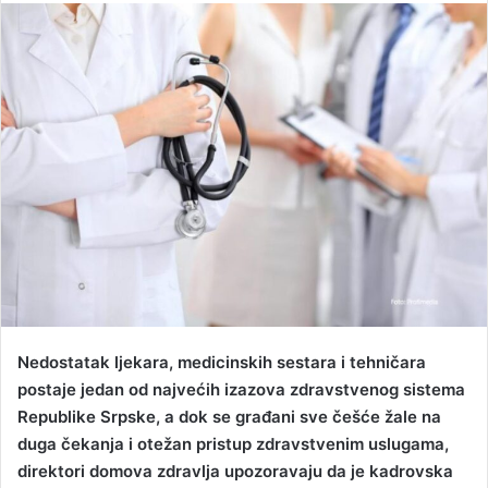
n
d
a
n
e
m
a
i
l
Nedostatak ljekara, medicinskih sestara i tehničara
postaje jedan od najvećih izazova zdravstvenog sistema
Republike Srpske, a dok se građani sve češće žale na
duga čekanja i otežan pristup zdravstvenim uslugama,
direktori domova zdravlja upozoravaju da je kadrovska