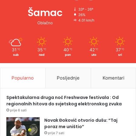
Šamac
33º - 26º
26%
4.01 km/h
Oblačno
31
35
40
42
37
℃
℃
℃
℃
℃
sub
ned
pon
uto
sri
Popularno
Posljednje
Komentari
Spektakularna druga noć Freshwave festivala : Od
regionalnih hitova do svjetskog elektronskog zvuka
prije 6 sati
Novak Đoković otvorio dušu: “Taj
poraz me uništio”
prije 7 sati