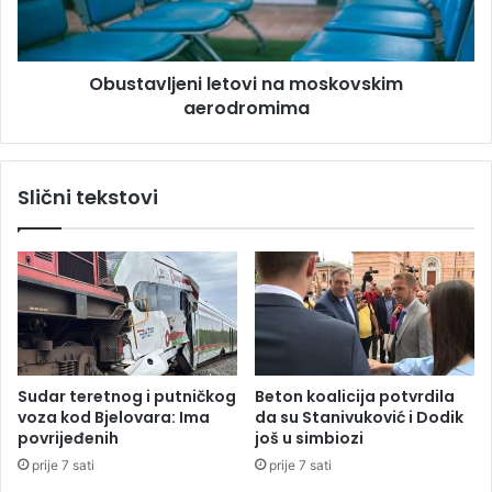
d
v
i
l
l
j
a
Obustavljeni letovi na moskovskim
e
p
aerodromima
n
o
i
m
l
o
e
Slični tekstovi
ć
t
p
o
o
v
l
i
j
n
o
a
p
m
r
o
i
s
Sudar teretnog i putničkog
Beton koalicija potvrdila
v
k
voza kod Bjelovara: Ima
da su Stanivuković i Dodik
r
o
povrijeđenih
još u simbiozi
e
v
prije 7 sati
prije 7 sati
d
s