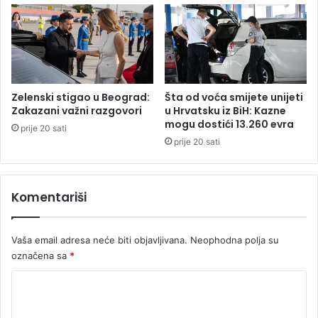
n
k
i
i
k
m
u
a
i
e
z
r
B
o
Zelenski stigao u Beograd:
Šta od voća smijete unijeti
i
d
Zakazani važni razgovori
u Hrvatsku iz BiH: Kazne
l
r
mogu dostići 13.260 evra
prije 20 sati
e
o
prije 20 sati
ć
m
e
i
:
m
Komentariši
G
a
r
o
m
Vaša email adresa neće biti objavljivana.
Neophodna polja su
u
označena sa
*
s
K
m
r
o
t