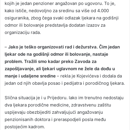
kojih je jedan penzioner angažovan po ugovoru. To je,
kako ističe, nedovoljno za sredinu sa više od 4.000
osiguranika, zbog čega svaki odlazak ljekara na godišnji
odmor ili bolovanje predstavlja dodatan izazov za
organizaciju rada.
–
Jako je teško organizovati rad i dežurstva. Čim jedan
ljekar ode na godišnji odmor ili bolovanje, nastaje
problem. Tražili smo kadar preko Zavoda za
zapošljavanje, ali ljekari uglavnom ne žele da dođu u
manje i udaljene sredine
– rekla je Kojevićeva i dodala da
jedan od njih obavlja posao i pedijatra i porodičnog ljekara.
Slična situacija je i u Prijedoru. Iako im trenutno nedostaju
dva ljekara porodične medicine, zdravstvenu zaštitu
uspijevaju obezbijediti zahvaljujući angažovanju
penzionisanih doktora i preraspodjeli posla među
postojećim kadrom.