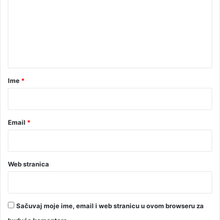
m
i
o
e
p
n
e
t
t
k
a
r
r
a
Ime
*
v
*
a
Email
*
Web stranica
Sačuvaj moje ime, email i web stranicu u ovom browseru za