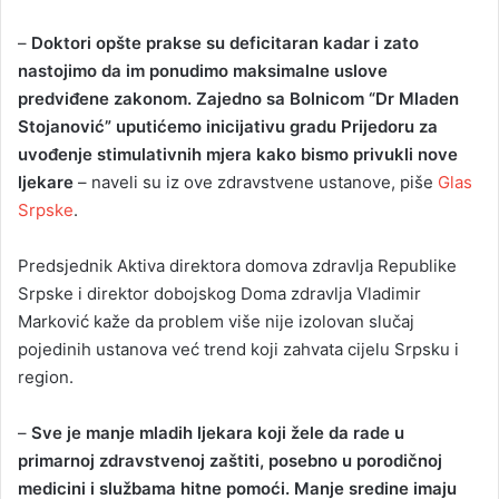
–
Doktori opšte prakse su deficitaran kadar i zato
nastojimo da im ponudimo maksimalne uslove
predviđene zakonom. Zajedno sa Bolnicom “Dr Mladen
Stojanović” uputićemo inicijativu gradu Prijedoru za
uvođenje stimulativnih mjera kako bismo privukli nove
ljekare
– naveli su iz ove zdravstvene ustanove, piše
Glas
Srpske
.
Predsjednik Aktiva direktora domova zdravlja Republike
Srpske i direktor dobojskog Doma zdravlja Vladimir
Marković kaže da problem više nije izolovan slučaj
pojedinih ustanova već trend koji zahvata cijelu Srpsku i
region.
–
Sve je manje mladih ljekara koji žele da rade u
primarnoj zdravstvenoj zaštiti, posebno u porodičnoj
medicini i službama hitne pomoći. Manje sredine imaju