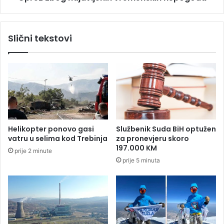
P
a
:
j
H
a
Slični tekstovi
a
v
l
l
a
j
n
e
d
n
i
i
d
h
r
v
u
r
Helikopter ponovo gasi
Službenik Suda BiH optužen
ž
e
vatru u selima kod Trebinja
za pronevjeru skoro
i
m
197.000 KM
prije 2 minute
n
e
prije 5 minuta
a
n
o
s
t
k
j
i
e
h
r
n