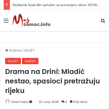
Službenik Suda BiH optužen za pronevjeru skoro 197.000 KM
Meni
P
Početna
/
SVIJET
SVIJET
VIJESTI
Drama na Drini: Mladić
nestao, spasioci pretražuju
rijeku
Goran Dakic
S
30 Juna, 2026
0
Prije minut
e