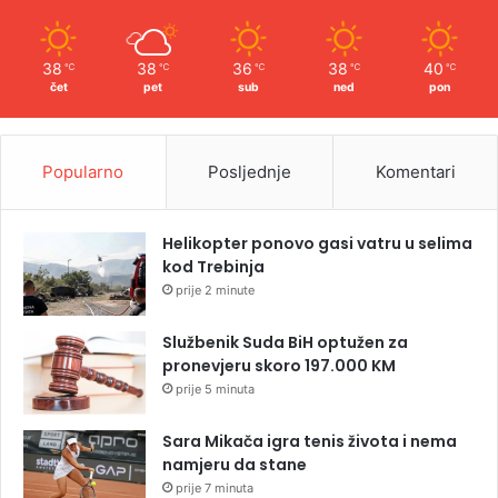
38
38
36
38
40
℃
℃
℃
℃
℃
čet
pet
sub
ned
pon
Popularno
Posljednje
Komentari
Helikopter ponovo gasi vatru u selima
kod Trebinja
prije 2 minute
Službenik Suda BiH optužen za
pronevjeru skoro 197.000 KM
prije 5 minuta
Sara Mikača igra tenis života i nema
namjeru da stane
prije 7 minuta