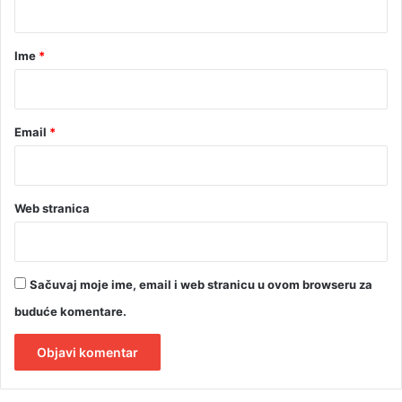
a
r
Ime
*
*
Email
*
Web stranica
Sačuvaj moje ime, email i web stranicu u ovom browseru za
buduće komentare.
A