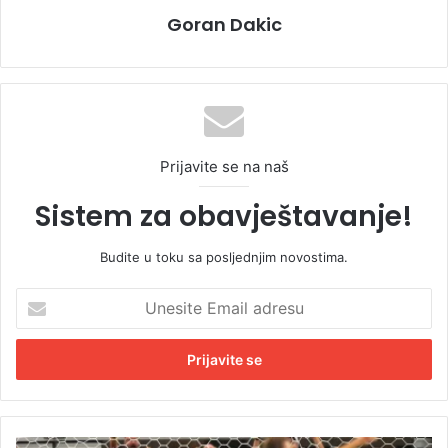
Goran Dakic
Prijavite se na naš
Sistem za obavještavanje!
Budite u toku sa posljednjim novostima.
U
n
e
s
i
t
e
E
N