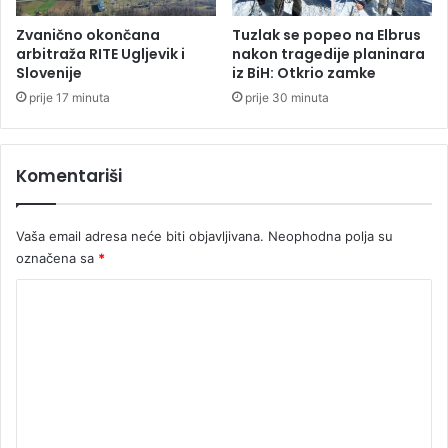
a
e
l
p
Zvanično okončana
Tuzlak se popeo na Elbrus
i
o
arbitraža RITE Ugljevik i
nakon tragedije planinara
"
Slovenije
iz BiH: Otkrio zamke
g
s
o
prije 17 minuta
prije 30 minuta
l
d
o
a
n
Komentariši
o
v
e
Vaša email adresa neće biti objavljivana.
Neophodna polja su
"
označena sa
*
k
u
K
ć
i
o
m
e
n
t