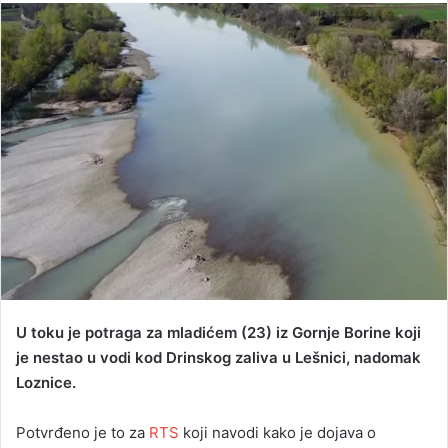
n
d
a
n
e
m
a
i
l
U toku je potraga za mladićem (23) iz Gornje Borine koji
je nestao u vodi kod Drinskog zaliva u Lešnici, nadomak
Loznice.
Potvrđeno je to za
RTS
koji navodi kako je dojava o