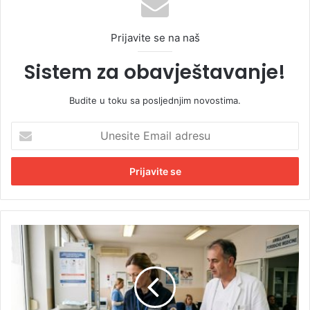
Prijavite se na naš
Sistem za obavještavanje!
Budite u toku sa posljednjim novostima.
U
n
e
s
i
t
e
E
U
m
R
a
e
i
p
l
u
a
b