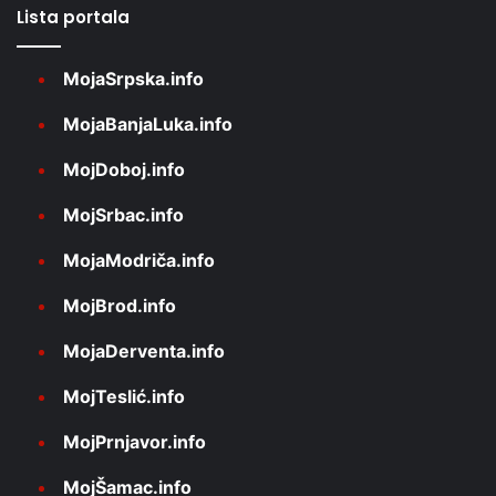
Lista portala
MojaSrpska.info
MojaBanjaLuka.info
MojDoboj.info
MojSrbac.info
MojaModriča.info
MojBrod.info
MojaDerventa.info
MojTeslić.info
MojPrnjavor.info
MojŠamac.info