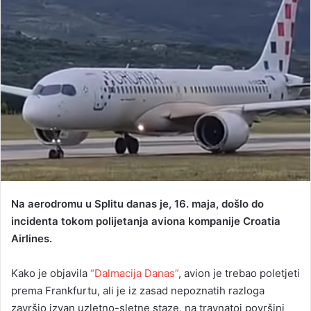
d
a
n
e
m
a
i
l
Na aerodromu u Splitu danas je, 16. maja, došlo do
incidenta tokom polijetanja aviona kompanije Croatia
Airlines.
Kako je objavila
“Dalmacija Danas”
, avion je trebao poletjeti
prema Frankfurtu, ali je iz zasad nepoznatih razloga
završio izvan uzletno-sletne staze, na travnatoj površini