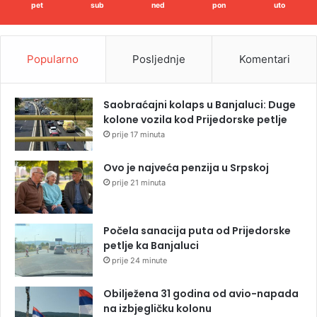
pet
sub
ned
pon
uto
Popularno
Posljednje
Komentari
Saobraćajni kolaps u Banjaluci: Duge
kolone vozila kod Prijedorske petlje
prije 17 minuta
Ovo je najveća penzija u Srpskoj
prije 21 minuta
Počela sanacija puta od Prijedorske
petlje ka Banjaluci
prije 24 minute
Obilježena 31 godina od avio-napada
na izbjegličku kolonu