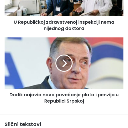
d
l
r
i
e
č
s
U Republičkoj zdravstvenoj inspekciji nema
k
u
nijednog doktora
o
j
z
D
d
o
r
d
a
i
v
k
s
n
t
a
v
j
e
a
n
Dodik najavio novo povećanje plata i penzija u
v
o
Republici Srpskoj
i
j
o
i
n
n
o
Slični tekstovi
s
v