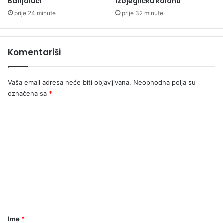
Banjaluci
izbjegličku kolonu
j
t
a
prije 24 minute
prije 32 minute
o
u
r
R
a
e
Komentariši
p
u
b
Vaša email adresa neće biti objavljivana.
Neophodna polja su
l
označena sa
*
i
c
K
i
o
S
r
m
p
e
s
k
n
o
t
j
a
r
Ime
*