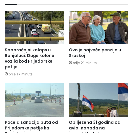
p
o
e
p
k
o
c
v
i
e
j
ć
i
a
n
n
Saobraćajni kolaps u
Ovo je najveća penzija u
e
j
Banjaluci: Duge kolone
Srpskoj
m
e
vozila kod Prijedorske
prije 21 minuta
a
p
petlje
n
l
prije 17 minuta
i
a
j
t
e
a
d
i
n
p
o
e
g
n
d
z
Počela sanacija puta od
Obilježena 31 godina od
o
i
Prijedorske petlje ka
avio-napada na
k