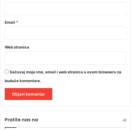
*
Email
*
Web stranica
Sačuvaj moje ime, email i web stranicu u ovom browseru za
buduće komentare.
A
l
Pratite nas na
t
e