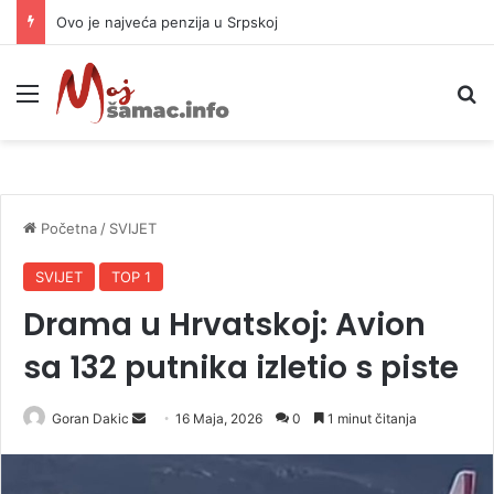
Ovo je najveća penzija u Srpskoj
Meni
P
Početna
/
SVIJET
SVIJET
TOP 1
Drama u Hrvatskoj: Avion
sa 132 putnika izletio s piste
Goran Dakic
S
16 Maja, 2026
0
1 minut čitanja
e
n