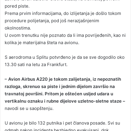
pored piste.
Prema prvim informacijama, do izlijetanja je došlo tokom
procedure polijetanja, pod još nerazjašnjenim
okolnostima.
U ovom trenutku nije poznato da li ima povrijeđenih, kao ni
kolika je materijalna šteta na avionu.
S aerodroma u Splitu potvrđeno je da se sve dogodilo oko
13.30 sati na letu za Frankfurt.
– Avion Airbus A220 je tokom zalijetanja, iz nepoznatih
razloga, skrenuo sa piste i jednim dijelom završio na
travnatoj površini. Pritom je oštećen usljed udara u
vertikalnu oznaku i rubne dijelove uzletno-sletne staze –
navodi se u saopštenju.
U avionu je bilo 132 putnika i pet članova posade. Svi su
odmah nakon incidenta bezbjedno evakuisani, dok