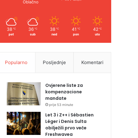
Oblačno
38
36
38
41
42
℃
℃
℃
℃
℃
pet
sub
ned
pon
uto
Popularno
Posljednje
Komentari
Ovjerene liste za
kompenzacione
mandate
prije 53 minute
Let 3 i Z++ i Sébastien
Léger i Denis Sulta
obilježili prvo veče
Freshwavea