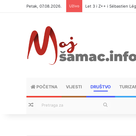
Petak, 07.08.2026.
Uživo
Let 3 i Z++ i Sébastien Lég
POČETNA
VIJESTI
DRUŠTVO
TURIZA
Nasumični tekstovi
Pretraga
za