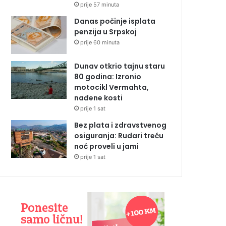
prije 57 minuta
Danas počinje isplata
penzija u Srpskoj
prije 60 minuta
Dunav otkrio tajnu staru
80 godina: Izronio
motocikl Vermahta,
nađene kosti
prije 1 sat
Bez plata i zdravstvenog
osiguranja: Rudari treću
noć proveli u jami
prije 1 sat