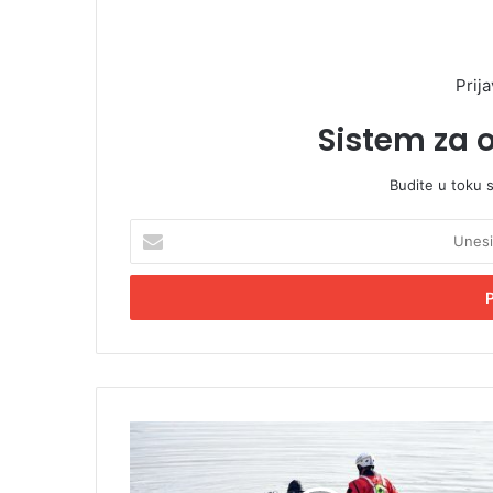
Prija
Sistem za 
Budite u toku 
U
n
e
s
i
t
e
E
m
Š
a
o
i
k
l