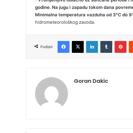
godine. Na jugu i zapadu tokom dana povreme
Minimalna temperatura vazduha od 3°C do 9°
hidrometeorološkog zavoda.
Facebook
X
LinkedIn
Tumblr
Pinterest
Podijeli
Goran Dakic