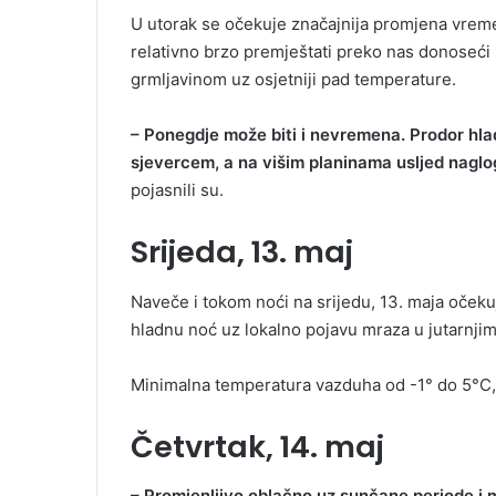
U utorak se očekuje značajnija promjena vreme
relativno brzo premještati preko nas donoseći 
grmljavinom uz osjetniji pad temperature.
– Ponegdje može biti i nevremena. Prodor hla
sjevercem, a na višim planinama usljed naglo
pojasnili su.
Srijeda, 13. maj
Naveče i tokom noći na srijedu, 13. maja očeku
hladnu noć uz lokalno pojavu mraza u jutarnjim
Minimalna temperatura vazduha od -1° do 5°C, 
Četvrtak, 14. maj
– Promjenljivo oblačno uz sunčane periode i ma