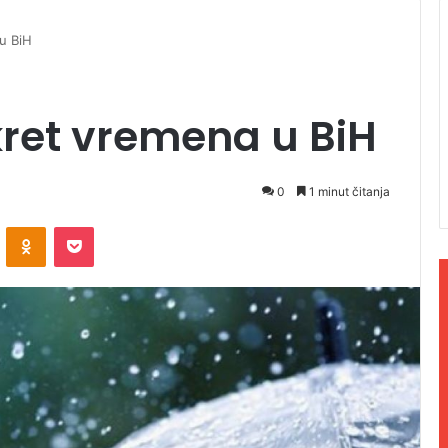
u BiH
kret vremena u BiH
0
1 minut čitanja
ontakte
Odnoklassniki
Pocket