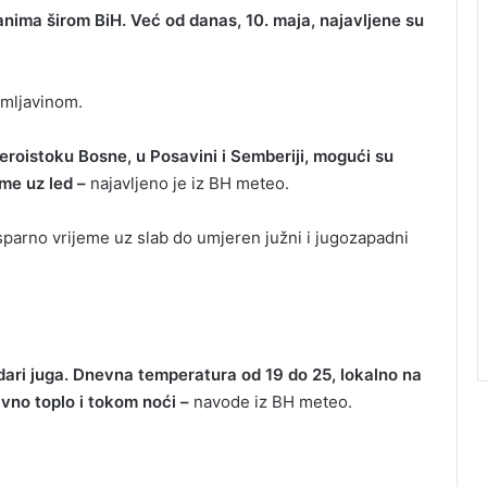
anima širom BiH. Već od danas, 10. maja, najavljene su
grmljavinom.
veroistoku Bosne, u Posavini i Semberiji, mogući su
eme uz led –
najavljeno je iz BH meteo.
 i sparno vrijeme uz slab do umjeren južni i jugozapadni
dari juga. Dnevna temperatura od 19 do 25, lokalno na
ivno toplo i tokom noći –
navode iz BH meteo.