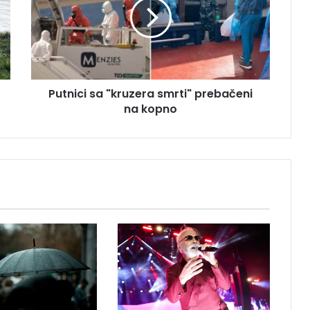
n
i
c
i
s
a
Putnici sa "kruzera smrti" prebačeni
"
na kopno
k
r
u
z
e
r
a
s
m
r
t
i
"
p