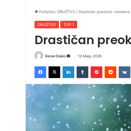
Početna
/
DRUŠTVO
/
Drastičan preokret vremena 
DRUŠTVO
TOP 1
Drastičan preo
Goran Dakic
S
10 Maja, 2026
e
Facebook
X
LinkedIn
Tumblr
Pinterest
Reddit
VK
n
d
a
n
e
m
a
i
l