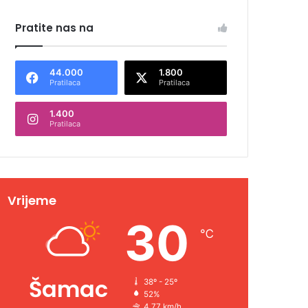
Pratite nas na
44.000
1.800
Pratilaca
Pratilaca
1.400
Pratilaca
Vrijeme
30
℃
Šamac
38º - 25º
52%
4.77 km/h