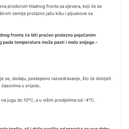
na prodorom hladnog fronta sa sjevera, koji će se
širom zemlje prolazno jaču kišu i pljuskove sa
dnog fronta će biti praćen prolazno pojačanim
g pada temperature može pasti i malo snijega –
je se, dodaju, postepeno razvedravanje, što će donijeti
 časovima u srijedu.
na jugu do 10°C, a u višim predjelima od -4°C.
lo toplije, ali i dalje svežije od proseka za ovo doba