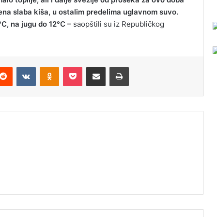
na slaba kiša, u ostalim predelima uglavnom suvo.
C, na jugu do 12°C –
saopštili su iz Republičkog
Reddit
VKontakte
Odnoklassniki
Pocket
Podijeli putem Emaila
Odštampaj