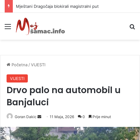
Helikopter ponovo gasi vatru u selima kod Trebinja
Meni
P
Početna
/
VIJESTI
VIJESTI
Drvo palo na automobil u
Banjaluci
Goran Dakic
S
11 Maja, 2026
0
Prije minut
e
n
d