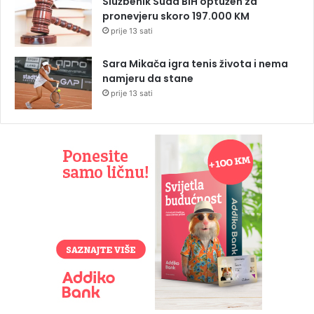
Službenik Suda BiH optužen za
pronevjeru skoro 197.000 KM
prije 13 sati
Sara Mikača igra tenis života i nema
namjeru da stane
prije 13 sati