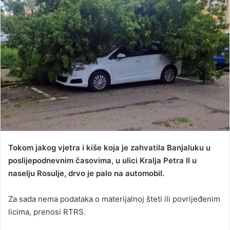
a
n
e
m
a
i
l
Tokom jakog vjetra i kiše koja je zahvatila Banjaluku u
poslijepodnevnim časovima, u ulici Kralja Petra II u
naselju Rosulje, drvo je palo na automobil.
Za sada nema podataka o materijalnoj šteti ili povrijeđenim
licima, prenosi RTRS.