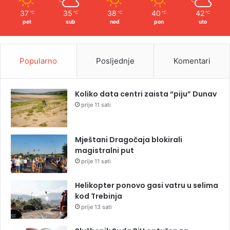
37
35
38
40
42
℃
℃
℃
℃
℃
pet
sub
ned
pon
uto
Popularno
Posljednje
Komentari
Koliko data centri zaista “piju” Dunav
prije 11 sati
Mještani Dragočaja blokirali
magistralni put
prije 11 sati
Helikopter ponovo gasi vatru u selima
kod Trebinja
prije 13 sati