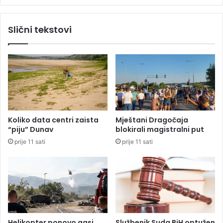
g
o
Slični tekstovi
v
a
l
a
n
a
p
o
v
Koliko data centri zaista
Mještani Dragočaja
l
“piju” Dunav
blokirali magistralni put
a
prije 11 sati
prije 11 sati
č
e
n
j
e
Š
m
i
Helikopter ponovo gasi
Službenik Suda BiH optužen