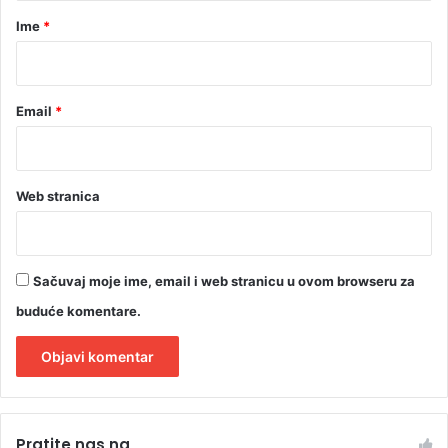
r
Ime
*
*
Email
*
Web stranica
Sačuvaj moje ime, email i web stranicu u ovom browseru za
buduće komentare.
A
l
Pratite nas na