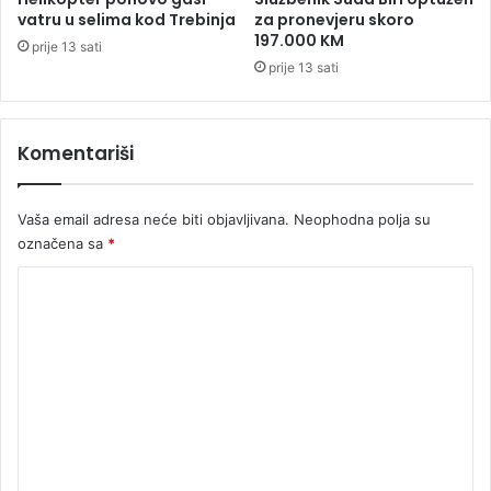
t
vatru u selima kod Trebinja
za pronevjeru skoro
a
197.000 KM
prije 13 sati
prije 13 sati
Komentariši
Vaša email adresa neće biti objavljivana.
Neophodna polja su
označena sa
*
K
o
m
e
n
t
a