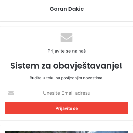
Goran Dakic
Prijavite se na naš
Sistem za obavještavanje!
Budite u toku sa posljednjim novostima.
U
n
e
s
i
t
e