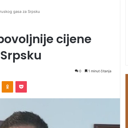
e ruskog gasa za Srpsku
povoljnije cijene
 Srpsku
0
1 minut čitanja
ontakte
Odnoklassniki
Pocket