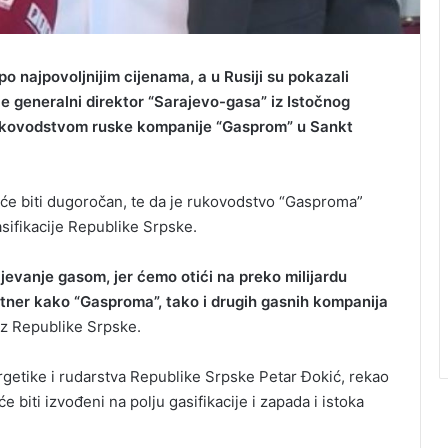
po najpovoljnijim cijenama, a u Rusiji su pokazali
je generalni direktor “Sarajevo-gasa” iz Istočnog
ukovodstvom ruske kompanije “Gasprom” u Sankt
a će biti dugoročan, te da je rukovodstvo “Gasproma”
asifikacije Republike Srpske.
jevanje gasom, jer ćemo otići na preko milijardu
rtner kako “Gasproma”, tako i drugih gasnih kompanija
 iz Republike Srpske.
ergetike i rudarstva Republike Srpske Petar Đokić, rekao
e biti izvođeni na polju gasifikacije i zapada i istoka