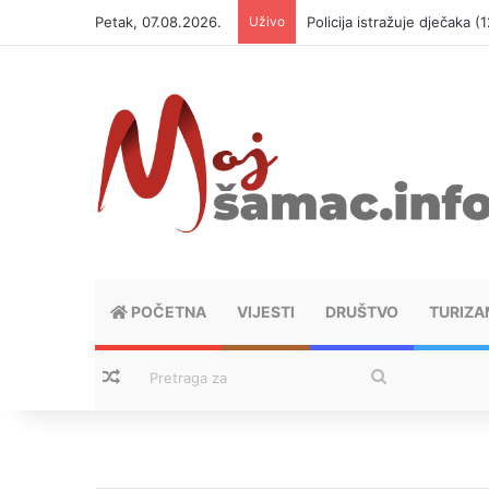
Petak, 07.08.2026.
Uživo
Policija istražuje dječaka 
POČETNA
VIJESTI
DRUŠTVO
TURIZA
Nasumični tekstovi
Pretraga
za