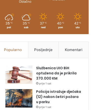
Oblačno
35
35
37
40
42
℃
℃
℃
℃
℃
pet
sub
ned
pon
uto
Popularno
Posljednje
Komentari
Službenica UIO BiH
optužena da je prikrila
370.000 KM
prije 1 sat
Policija istražuje dječaka
(12) nakon četiri požara
u parku
prije 1 sat