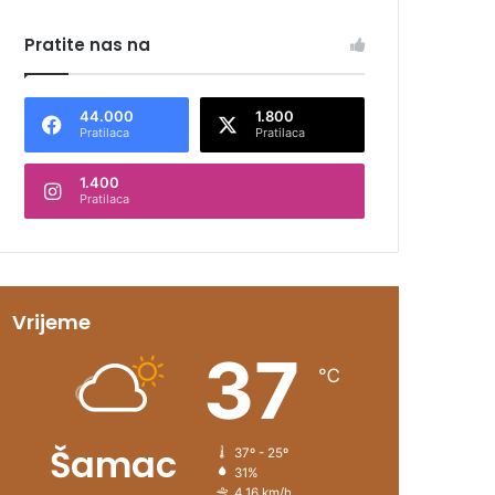
Pratite nas na
44.000
1.800
Pratilaca
Pratilaca
1.400
Pratilaca
Vrijeme
37
℃
Šamac
37º - 25º
31%
4.16 km/h