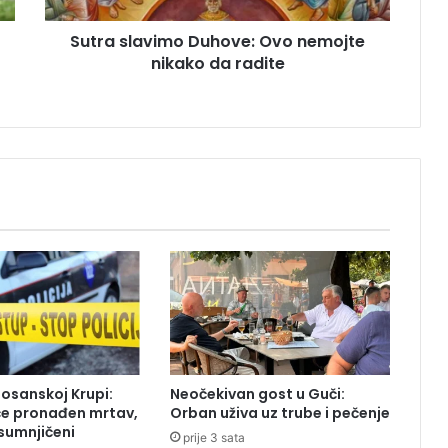
v
Sutra slavimo Duhove: Ovo nemojte
i
nikako da radite
m
o
D
u
h
o
v
e
:
O
v
o
n
e
m
o
Bosanskoj Krupi:
Neočekivan gost u Guči:
j
će pronađen mrtav,
Orban uživa uz trube i pečenje
t
sumnjičeni
prije 3 sata
e