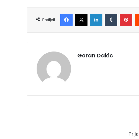
Facebook
X
LinkedIn
Tumblr
Pinterest
Podijeli
Goran Dakic
Prija