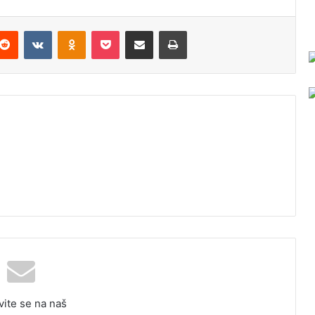
Reddit
VKontakte
Odnoklassniki
Pocket
Podijeli putem Emaila
Odštampaj
vite se na naš