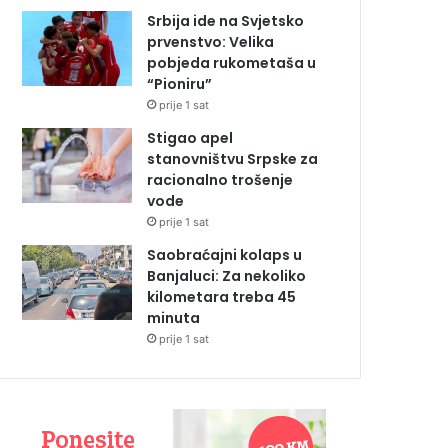
Srbija ide na Svjetsko
prvenstvo: Velika
pobjeda rukometaša u
“Pioniru”
prije 1 sat
Stigao apel
stanovništvu Srpske za
racionalno trošenje
vode
prije 1 sat
Saobraćajni kolaps u
Banjaluci: Za nekoliko
kilometara treba 45
minuta
prije 1 sat