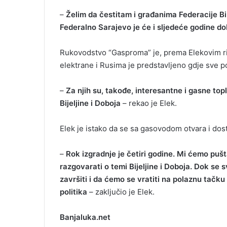
–
Želim da čestitam i građanima Federacije Bi
Federalno Sarajevo je će i sljedeće godine dobi
Rukovodstvo “Gasproma” je, prema Elekovim ri
elektrane i Rusima je predstavljeno gdje sve p
–
Za njih su, takođe, interesantne i gasne to
Bijeljine i Doboja
– rekao je Elek.
Elek je istako da se sa gasovodom otvara i do
–
Rok izgradnje je četiri godine. Mi ćemo puš
razgovarati o temi Bijeljine i Doboja. Dok se 
završiti i da ćemo se vratiti na polaznu tačku 
politika
– zaključio je Elek.
Banjaluka.net