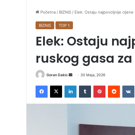
Početna
/
BIZNIS
/
Elek: Ostaju najpovoljnije cijen
BIZNIS
TOP 1
Elek: Ostaju naj
ruskog gasa za
Goran Dakic
S
30 Maja, 2026
e
Facebook
X
LinkedIn
Tumblr
Pinterest
Reddit
VK
n
d
a
n
e
m
a