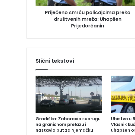
s
o
u
Prijećeno smrću policajcima preko
s
društvenih mreža: Uhapšen
m
r
Prijedorčanin
ć
u
p
o
l
Slični tekstovi
i
c
a
j
c
i
m
a
p
Gradiška: Zaboravio suprugu
Ubistvo u 
r
na graničnom prelazu i
Vlasnik ku
e
nastavio put za Njemačku
uhapšen o
k