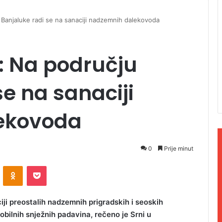
u Banjaluke radi se na sanaciji nadzemnih dalekovoda
”: Na području
se na sanaciji
ekovoda
0
Prije minut
ontakte
Odnoklassniki
Pocket
ji preostalih nadzemnih prigradskih i seoskih
obilnih snježnih padavina, rečeno je Srni u