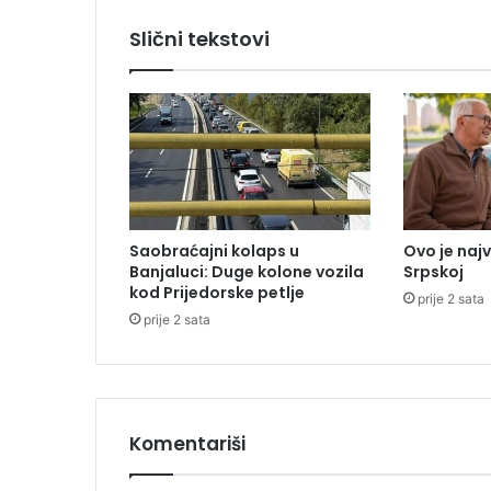
p
o
Slični tekstovi
s
k
u
p
j
e
l
o
2
Saobraćajni kolaps u
Ovo je naj
8
Banjaluci: Duge kolone vozila
Srpskoj
o
kod Prijedorske petlje
prije 2 sata
d
prije 2 sata
s
t
o
Komentariši