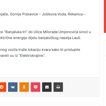
anjače, Gornje Piskavice – Jošikova Voda, Rekavica –
 “Banjaluka tri” do Ulice Milorada Umjenovića sinoć u
ktrične energije dijelu banjalučkog naselja Lauš.
nog vozila traže lokaciju kvara kako bi pristupile
aveli su iz “Elektrokrajine”.
Reddit
VKontakte
Odnoklassniki
Pocket
Podijeli putem Emaila
Odštampaj