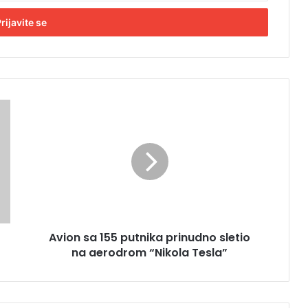
A
v
i
o
n
s
a
1
5
Avion sa 155 putnika prinudno sletio
5
na aerodrom “Nikola Tesla”
p
u
t
n