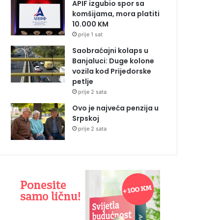
APIF izgubio spor sa
komšijama, mora platiti
10.000 KM
prije 1 sat
Saobraćajni kolaps u
Banjaluci: Duge kolone
vozila kod Prijedorske
petlje
prije 2 sata
Ovo je najveća penzija u
Srpskoj
prije 2 sata