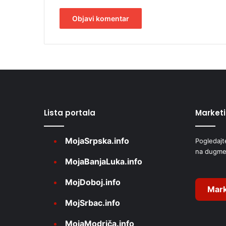
A
l
t
e
r
Lista portala
Market
n
a
MojaSrpska.info
Pogledajt
t
na dugme
i
MojaBanjaLuka.info
v
MojDoboj.info
e
Mark
MojSrbac.info
:
MojaModriča.info