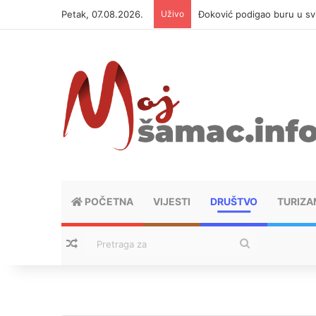
Petak, 07.08.2026.
Uživo
Đoković podigao buru u svi
POČETNA
VIJESTI
DRUŠTVO
TURIZA
Nasumični tekstovi
Pretraga
za