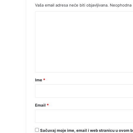
Vaša email adresa neće biti objavljivana.
Neophodna p
K
o
m
e
n
t
a
r
Ime
*
*
Email
*
Sačuvaj moje ime, email i web stranicu u ovom 