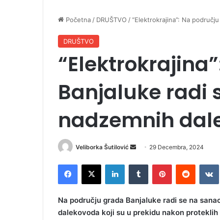
Početna
/
DRUŠTVO
/
“Elektrokrajina”: Na područj
DRUŠTVO
“Elektrokrajina
Banjaluke radi 
nadzemnih dal
Veliborka Šutilović
S
29 Decembra, 2024
e
Facebook
X
LinkedIn
Tumblr
Pinterest
Reddit
VK
n
d
a
Na području grada Banjaluke radi se na sanaci
n
dalekovoda koji su u prekidu nakon proteklih 
e