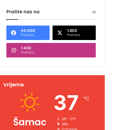
Pratite nas na
44.000
1.800
Pratilaca
Pratilaca
1.400
Pratilaca
Vrijeme
37
℃
Šamac
38º - 25º
38%
5.02 km/h