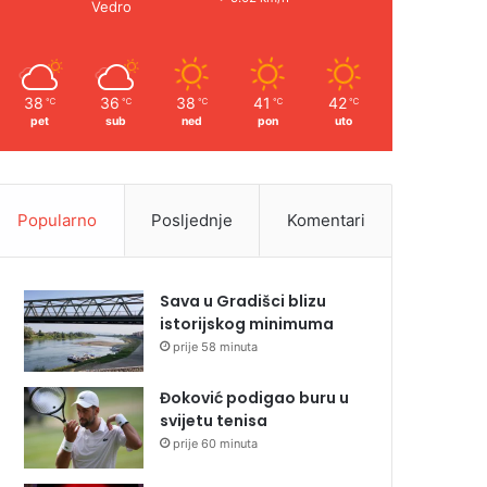
Vedro
38
36
38
41
42
℃
℃
℃
℃
℃
pet
sub
ned
pon
uto
Popularno
Posljednje
Komentari
Sava u Gradišci blizu
istorijskog minimuma
prije 58 minuta
Đoković podigao buru u
svijetu tenisa
prije 60 minuta