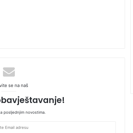
vite se na naš
obavještavanje!
sa posljednjim novostima.