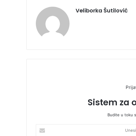
Veliborka Šutilović
Prija
Sistem za 
Budite u toku 
U
n