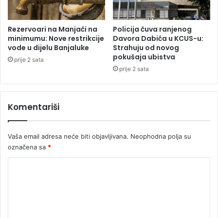
i
a
n
m
o
B
Rezervoari na Manjači na
Policija čuva ranjenog
s
a
minimumu: Nove restrikcije
Davora Dabića u KCUS-u:
i
j
vode u dijelu Banjaluke
Strahuju od novog
v
u
pokušaja ubistva
prije 2 sata
o
u
prije 2 sata
s
s
t
a
i
m
Komentariši
o
o
d
Vaša email adresa neće biti objavljivana.
Neophodna polja su
b
označena sa
*
r
a
K
n
i
o
”
m
e