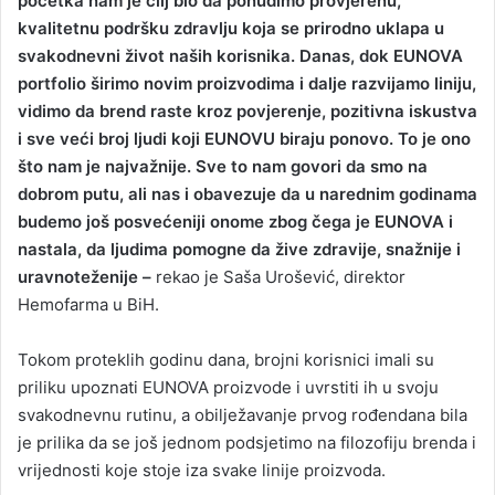
početka nam je cilj bio da ponudimo provjerenu,
kvalitetnu podršku zdravlju koja se prirodno uklapa u
svakodnevni život naših korisnika. Danas, dok EUNOVA
portfolio širimo novim proizvodima i dalje razvijamo liniju,
vidimo da brend raste kroz povjerenje, pozitivna iskustva
i sve veći broj ljudi koji EUNOVU biraju ponovo. To je ono
što nam je najvažnije. Sve to nam govori da smo na
dobrom putu, ali nas i obavezuje da u narednim godinama
budemo još posvećeniji onome zbog čega je EUNOVA i
nastala, da ljudima pomogne da žive zdravije, snažnije i
uravnoteženije –
rekao je Saša Urošević, direktor
Hemofarma u BiH.
Tokom proteklih godinu dana, brojni korisnici imali su
priliku upoznati EUNOVA proizvode i uvrstiti ih u svoju
svakodnevnu rutinu, a obilježavanje prvog rođendana bila
je prilika da se još jednom podsjetimo na filozofiju brenda i
vrijednosti koje stoje iza svake linije proizvoda.