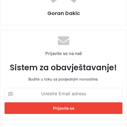
Goran Dakic
Prijavite se na naš
Sistem za obavještavanje!
Budite u toku sa posljednjim novostima.
U
n
e
s
i
t
e