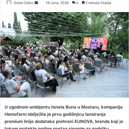
Goran Dakic
S
19 Juna, 2026
0
2 minuta čitanja
e
n
d
a
n
e
m
a
i
l
U ugodnom ambijentu hotela Buna u Mostaru, kompanija
Hemofarm obilježila je prvu godišnjicu lansiranja
premium linije dodataka prehrani EUNOVA, brenda koji je
tokom protekle godine postao sinonim za podršku