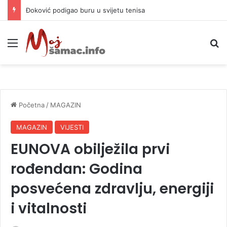
APIF izgubio spor sa komšijama, mora platiti 10.000 KM
Meni
P
Početna
/
MAGAZIN
MAGAZIN
VIJESTI
EUNOVA obilježila prvi
rođendan: Godina
posvećena zdravlju, energiji
i vitalnosti