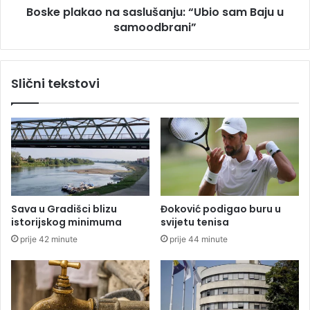
o
Boske plakao na saslušanju: “Ubio sam Baju u
a
s
samoodbrani”
o
t
n
a
a
u
s
Slični tekstovi
G
a
r
s
a
l
d
u
i
š
š
a
c
n
i
j
n
u
Sava u Gradišci blizu
Đoković podigao buru u
a
:
istorijskog minimuma
svijetu tenisa
g
“
prije 42 minute
prije 44 minute
r
U
a
b
n
i
i
o
c
s