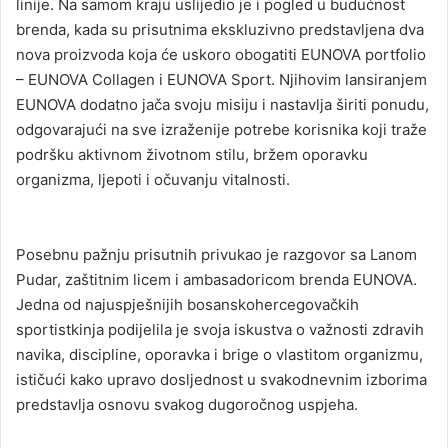
linije. Na samom kraju uslijedio je i pogled u budućnost
brenda, kada su prisutnima ekskluzivno predstavljena dva
nova proizvoda koja će uskoro obogatiti EUNOVA portfolio
– EUNOVA Collagen i EUNOVA Sport. Njihovim lansiranjem
EUNOVA dodatno jača svoju misiju i nastavlja širiti ponudu,
odgovarajući na sve izraženije potrebe korisnika koji traže
podršku aktivnom životnom stilu, bržem oporavku
organizma, ljepoti i očuvanju vitalnosti.
Posebnu pažnju prisutnih privukao je razgovor sa Lanom
Pudar, zaštitnim licem i ambasadoricom brenda EUNOVA.
Jedna od najuspješnijih bosanskohercegovačkih
sportistkinja podijelila je svoja iskustva o važnosti zdravih
navika, discipline, oporavka i brige o vlastitom organizmu,
ističući kako upravo dosljednost u svakodnevnim izborima
predstavlja osnovu svakog dugoročnog uspjeha.