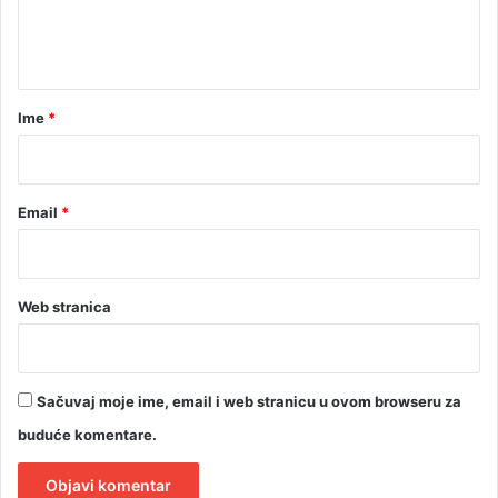
n
t
a
r
Ime
*
*
Email
*
Web stranica
Sačuvaj moje ime, email i web stranicu u ovom browseru za
buduće komentare.