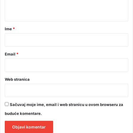
n
j
i
t
e
j
a
a
l
r
n
Ime
*
a
*
s
l
u
Email
*
ž
b
a
,
Web stranica
s
u
d
i
Sačuvaj moje ime, email i web stranicu u ovom browseru za
t
buduće komentare.
u
ž
i