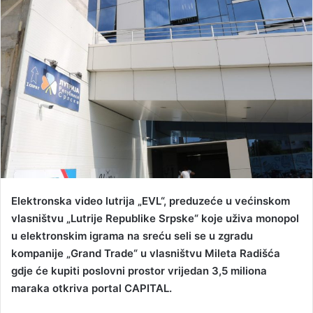
a
n
e
m
a
i
l
Elektronska video lutrija „EVL“, preduzeće u većinskom
vlasništvu „Lutrije Republike Srpske“ koje uživa monopol
u elektronskim igrama na sreću seli se u zgradu
kompanije „Grand Trade“ u vlasništvu Mileta Radišća
gdje će kupiti poslovni prostor vrijedan 3,5 miliona
maraka otkriva portal CAPITAL.