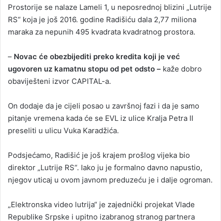
Prostorije se nalaze Lameli 1, u neposrednoj blizini „Lutrije
RS“ koja je još 2016. godine Radišiću dala 2,77 miliona
maraka za nepunih 495 kvadrata kvadratnog prostora.
–
Novac će obezbijediti preko kredita koji je već
ugovoren uz kamatnu stopu od pet odsto –
kaže dobro
obaviješteni izvor CAPITAL-a.
On dodaje da je cijeli posao u završnoj fazi i da je samo
pitanje vremena kada će se EVL iz ulice Kralja Petra II
preseliti u ulicu Vuka Karadžića.
Podsjećamo, Radišić je još krajem prošlog vijeka bio
direktor „Lutrije RS“. Iako ju je formalno davno napustio,
njegov uticaj u ovom javnom preduzeću je i dalje ogroman.
„Elektronska video lutrija“ je zajednički projekat Vlade
Republike Srpske i upitno izabranog stranog partnera