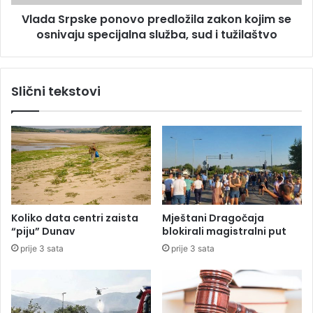
u
s
m
Vlada Srpske ponovo predložila zakon kojim se
k
b
osnivaju specijalna služba, sud i tužilaštvo
e
i
p
j
o
s
n
Slični tekstovi
k
o
i
v
p
o
r
p
o
r
f
e
e
d
s
l
o
o
Koliko data centri zaista
Mještani Dragočaja
r
ž
“piju” Dunav
blokirali magistralni put
,
i
prije 3 sata
prije 3 sata
r
l
e
a
a
z
g
a
o
k