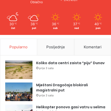
Oblačno
30
38
36
37
40
℃
℃
℃
℃
℃
čet
pet
sub
ned
pon
Popularno
Posljednje
Komentari
Koliko data centri zaista “piju” Dunav
prije 3 sata
Mještani Dragočaja blokirali
magistralni put
prije 3 sata
Helikopter ponovo gasi vatru u selima