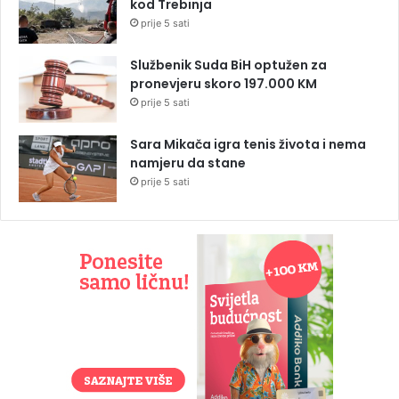
kod Trebinja
prije 5 sati
Službenik Suda BiH optužen za
pronevjeru skoro 197.000 KM
prije 5 sati
Sara Mikača igra tenis života i nema
namjeru da stane
prije 5 sati