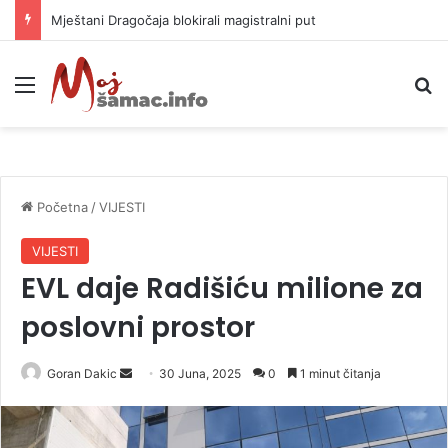
Helikopter ponovo gasi vatru u selima kod Trebinja
Meni
P
Početna
/
VIJESTI
VIJESTI
EVL daje Radišiću milione za
poslovni prostor
Goran Dakic
S
30 Juna, 2025
0
1 minut čitanja
e
n
d