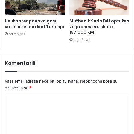
v
o
a
n
o
k
Helikopter ponovo gasi
Službenik Suda BiH optužen
p
o
vatru u selima kod Trebinja
za pronevjeru skoro
r
j
197.000 KM
prije 5 sati
e
i
prije 5 sati
d
m
s
s
j
e
e
Komentariši
o
d
s
n
n
i
Vaša email adresa neće biti objavljivana.
Neophodna polja su
i
k
v
označena sa
*
K
a
K
o
j
l
u
o
u
s
m
m
p
b
e
e
i
c