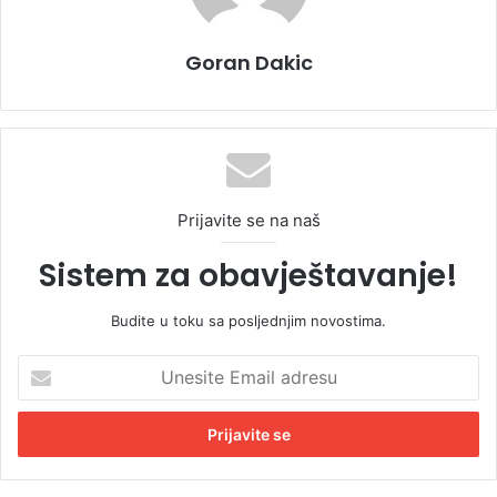
Goran Dakic
Prijavite se na naš
Sistem za obavještavanje!
Budite u toku sa posljednjim novostima.
U
n
e
s
i
t