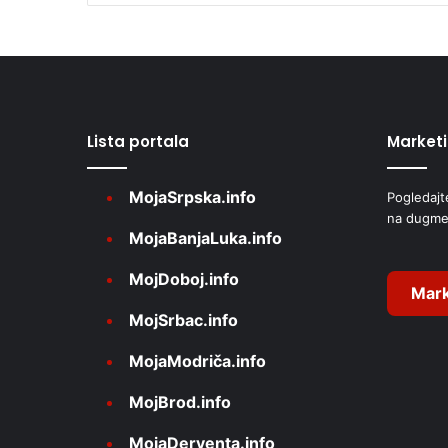
l
t
e
r
Lista portala
Market
n
a
MojaSrpska.info
Pogledajt
t
na dugme
i
MojaBanjaLuka.info
v
MojDoboj.info
e
Mark
MojSrbac.info
:
MojaModriča.info
MojBrod.info
MojaDerventa.info