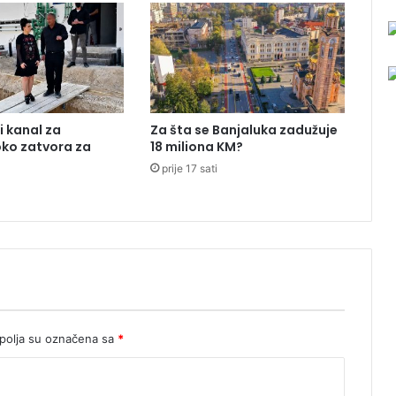
b
i
c
e
s
a
b
i kanal za
Za šta se Banjaluka zadužuje
o
oko zatvora za
18 miliona KM?
ž
prije 17 sati
i
ć
n
o
g
v
a
š
a
r
olja su označena sa
*
a
u
M