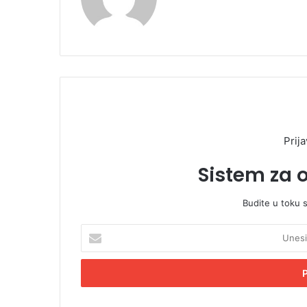
Prija
Sistem za 
Budite u toku 
U
n
e
s
i
t