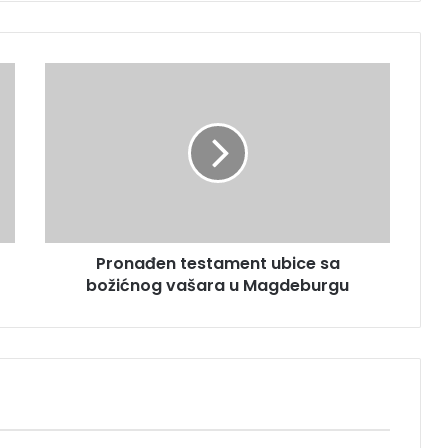
P
r
o
n
a
đ
e
n
t
Pronađen testament ubice sa
e
božićnog vašara u Magdeburgu
s
t
a
m
e
n
t
u