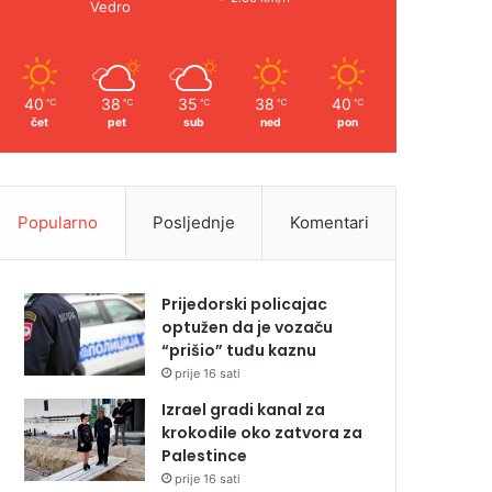
Vedro
40
38
35
38
40
℃
℃
℃
℃
℃
čet
pet
sub
ned
pon
Popularno
Posljednje
Komentari
Prijedorski policajac
optužen da je vozaču
“prišio” tuđu kaznu
prije 16 sati
Izrael gradi kanal za
krokodile oko zatvora za
Palestince
prije 16 sati