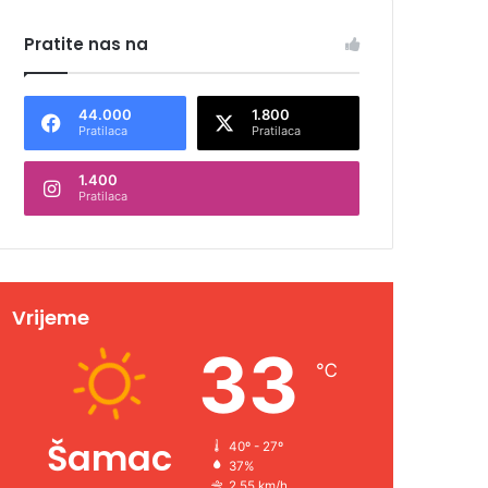
Pratite nas na
44.000
1.800
Pratilaca
Pratilaca
1.400
Pratilaca
Vrijeme
33
℃
Šamac
40º - 27º
37%
2.55 km/h