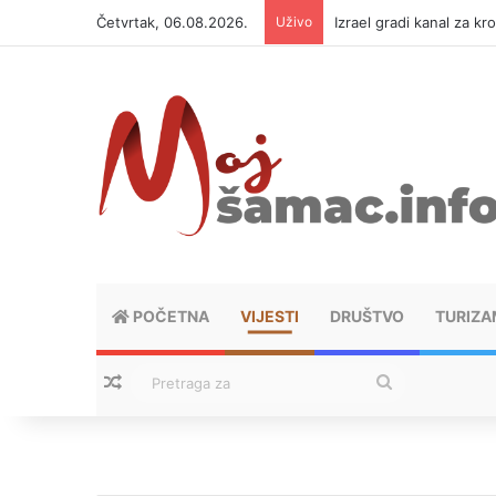
Četvrtak, 06.08.2026.
Uživo
Izrael gradi kanal za kr
POČETNA
VIJESTI
DRUŠTVO
TURIZA
Nasumični tekstovi
Pretraga
za