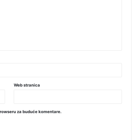
a
g
d
e
b
u
r
g
u
Web stranica
browseru za buduće komentare.