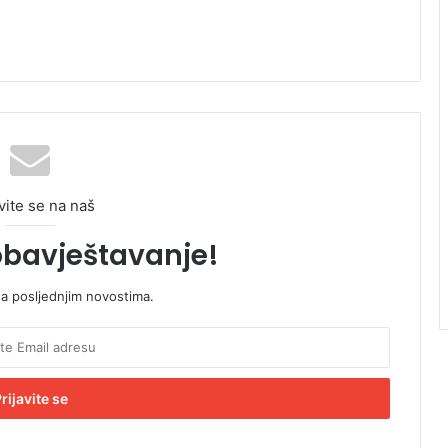
vite se na naš
obavještavanje!
sa posljednjim novostima.