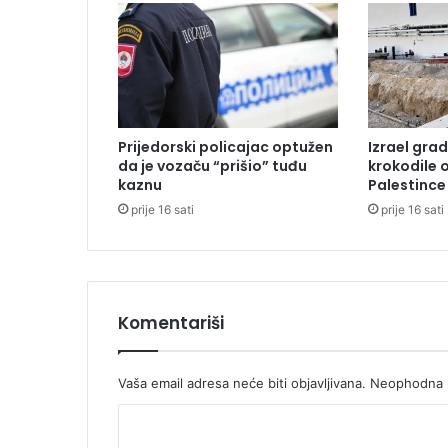
r
o
r
i
z
m
o
Prijedorski policajac optužen
Izrael grad
m
da je vozaču “prišio” tuđu
krokodile 
u
kaznu
Palestince
S
prije 16 sati
prije 16 sati
r
p
s
k
o
j
Komentariši
:
"
P
Vaša email adresa neće biti objavljivana.
Neophodna p
o
K
b
i