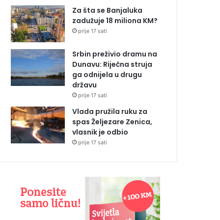
Za šta se Banjaluka
zadužuje 18 miliona KM?
prije 17 sati
Srbin preživio dramu na
Dunavu: Riječna struja
ga odnijela u drugu
državu
prije 17 sati
Vlada pružila ruku za
spas Željezare Zenica,
vlasnik je odbio
prije 17 sati