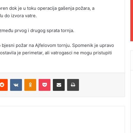
voren dok je u toku operacija gašenja požara, a
u do izvora vatre.
 između prvog i drugog sprata tornja.
o bjesni požar na Ajfelovom tornju. Spomenik je upravo
stavila je perimetar, ali vatrogasci ne mogu pristupiti
Reddit
VKontakte
Odnoklassniki
Pocket
Podijeli putem Emaila
Odštampaj