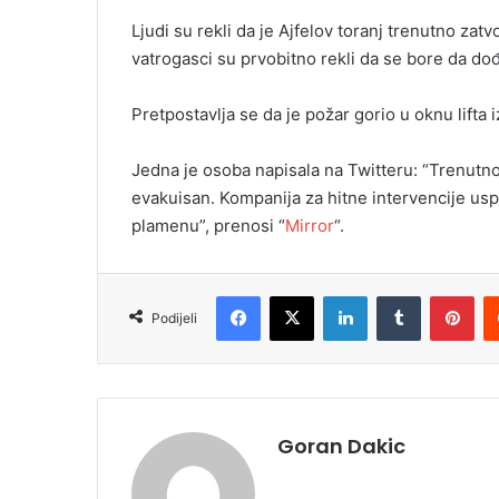
i
Ljudi su rekli da je Ajfelov toranj trenutno zat
l
vatrogasci su prvobitno rekli da se bore da dođ
Pretpostavlja se da je požar gorio u oknu lifta
Jedna je osoba napisala na Twitteru: “Trenutn
evakuisan. Kompanija za hitne intervencije uspo
plamenu”, prenosi “
Mirror
“.
Facebook
X
LinkedIn
Tumblr
Pinterest
Podijeli
Goran Dakic