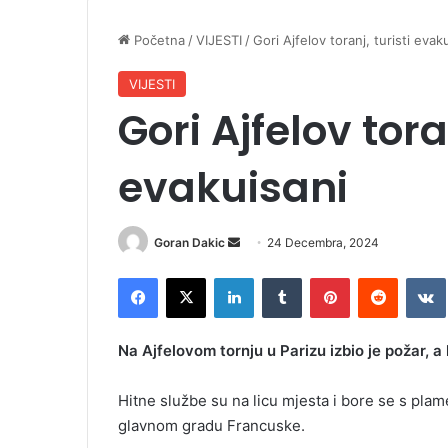
Početna
/
VIJESTI
/
Gori Ajfelov toranj, turisti evak
VIJESTI
Gori Ajfelov toran
evakuisani
Goran Dakic
S
24 Decembra, 2024
e
Facebook
X
LinkedIn
Tumblr
Pinterest
Reddit
VK
n
d
a
Na Ajfelovom tornju u Parizu izbio je požar, a 
n
e
Hitne službe su na licu mjesta i bore se s pla
m
glavnom gradu Francuske.
a