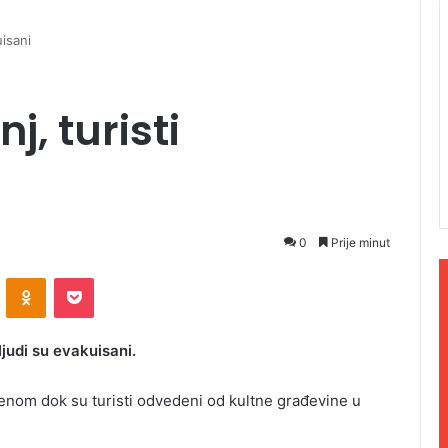
uisani
j, turisti
0
Prije minut
ontakte
Odnoklassniki
Pocket
ljudi su evakuisani.
menom dok su turisti odvedeni od kultne građevine u