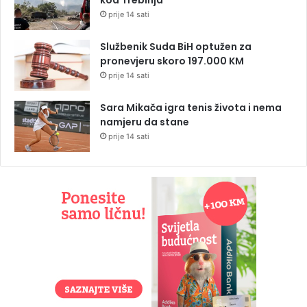
prije 14 sati
Službenik Suda BiH optužen za
pronevjeru skoro 197.000 KM
prije 14 sati
Sara Mikača igra tenis života i nema
namjeru da stane
prije 14 sati