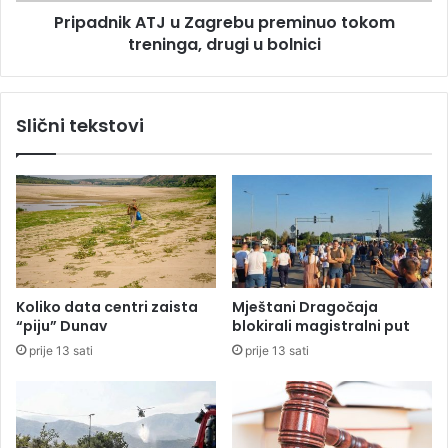
k
Pripadnik ATJ u Zagrebu preminuo tokom
u
A
g
treninga, drugi u bolnici
T
r
J
o
u
ž
Z
Slični tekstovi
e
a
n
g
r
e
b
u
p
r
e
Koliko data centri zaista
Mještani Dragočaja
m
“piju” Dunav
blokirali magistralni put
i
prije 13 sati
prije 13 sati
n
u
o
t
o