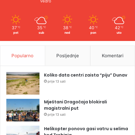
Vedro
37
35
38
40
42
℃
℃
℃
℃
℃
pet
sub
ned
pon
uto
Popularno
Posljednje
Komentari
Koliko data centri zaista “piju” Dunav
prije 13 sati
Mještani Dragočaja blokirali
magistralni put
prije 13 sati
Helikopter ponovo gasi vatru u selima
kod Trebinja