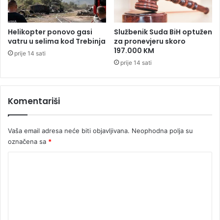
k
o
m
Helikopter ponovo gasi
Službenik Suda BiH optužen
t
vatru u selima kod Trebinja
za pronevjeru skoro
r
197.000 KM
prije 14 sati
e
prije 14 sati
n
i
n
Komentariši
g
a
,
Vaša email adresa neće biti objavljivana.
Neophodna polja su
d
r
označena sa
*
u
K
g
i
o
u
m
b
o
e
l
n