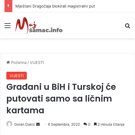
Helikopter ponovo gasi vatru u selima kod Trebinja
Meni
P
Početna
/
VIJESTI
VIJESTI
Građani u BiH i Turskoj će
putovati samo sa ličnim
kartama
Goran Dakic
S
6 Septembra, 2022
0
2 minuta čitanja
e