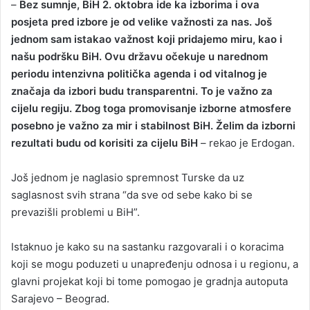
–
Bez sumnje, BiH 2. oktobra ide ka izborima i ova
posjeta pred izbore je od velike važnosti za nas. Još
jednom sam istakao važnost koji pridajemo miru, kao i
našu podršku BiH. Ovu državu očekuje u narednom
periodu intenzivna politička agenda i od vitalnog je
značaja da izbori budu transparentni. To je važno za
cijelu regiju. Zbog toga promovisanje izborne atmosfere
posebno je važno za mir i stabilnost BiH. Želim da izborni
rezultati budu od korisiti za cijelu BiH
– rekao je Erdogan.
Još jednom je naglasio spremnost Turske da uz
saglasnost svih strana “da sve od sebe kako bi se
prevazišli problemi u BiH”.
Istaknuo je kako su na sastanku razgovarali i o koracima
koji se mogu poduzeti u unapređenju odnosa i u regionu, a
glavni projekat koji bi tome pomogao je gradnja autoputa
Sarajevo – Beograd.