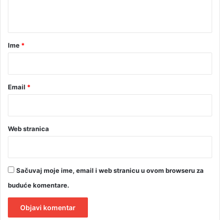
n
t
i
c
a
i
r
Ime
*
*
Email
*
Web stranica
Sačuvaj moje ime, email i web stranicu u ovom browseru za
buduće komentare.