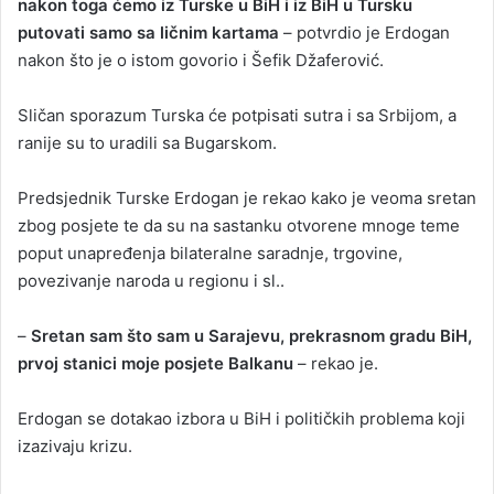
nakon toga ćemo iz Turske u BiH i iz BiH u Tursku
putovati samo sa ličnim kartama
– potvrdio je Erdogan
nakon što je o istom govorio i Šefik Džaferović.
Sličan sporazum Turska će potpisati sutra i sa Srbijom, a
ranije su to uradili sa Bugarskom.
Predsjednik Turske Erdogan je rekao kako je veoma sretan
zbog posjete te da su na sastanku otvorene mnoge teme
poput unapređenja bilateralne saradnje, trgovine,
povezivanje naroda u regionu i sl..
–
Sretan sam što sam u Sarajevu, prekrasnom gradu BiH,
prvoj stanici moje posjete Balkanu
– rekao je.
Erdogan se dotakao izbora u BiH i političkih problema koji
izazivaju krizu.