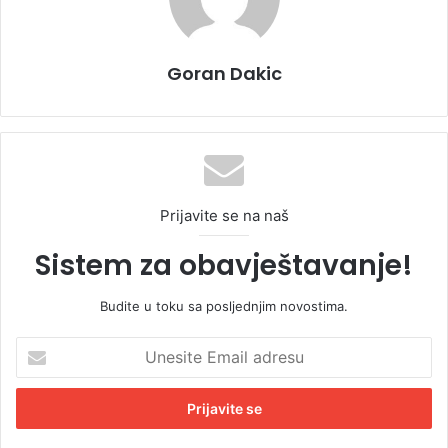
Goran Dakic
Prijavite se na naš
Sistem za obavještavanje!
Budite u toku sa posljednjim novostima.
U
n
e
s
i