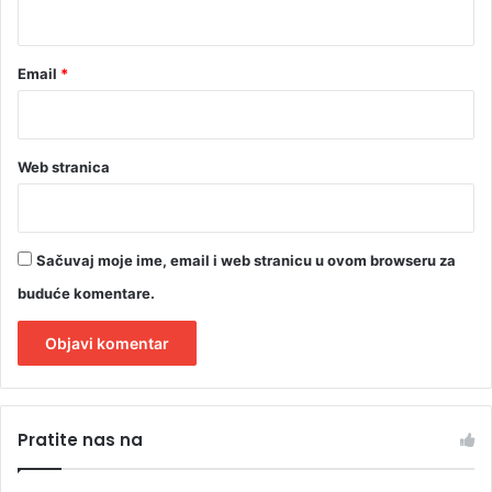
*
Email
*
Web stranica
Sačuvaj moje ime, email i web stranicu u ovom browseru za
buduće komentare.
A
l
Pratite nas na
t
e