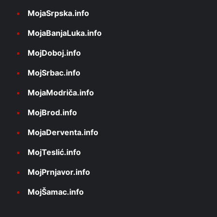
MojaSrpska.info
MojaBanjaLuka.info
MojDoboj.info
MojSrbac.info
MojaModriča.info
MojBrod.info
MojaDerventa.info
MojTeslić.info
MojPrnjavor.info
MojŠamac.info