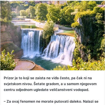
n
d
a
n
e
m
a
i
l
Prizor je to koji se zaista ne viđa često, pa čak ni na
svjetskom nivou. Šetate gradom, a u samom njegovom
centru odjednom ugledate veličanstveni vodopad.
– Za ovaj fenomen ne morate putovati daleko. Nalazi se