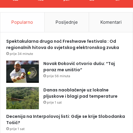
Popularno
Posljednje
Komentari
Spektakularna druga noć Freshwave festivala : Od
regionalnih hitova do svjetskog elektronskog zvuka
prije 34 minute
Novak Đoković otvorio dušu: “Taj
poraz me uništio”
prije 56 minuta
Danas naoblačenje uz lokalne
pljuskove i blagi pad temperature
prije 1 sat
Decenija na Interpolovoj listi: Gdje se krije Slobodanka
Tošić?
prije 1 sat