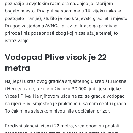
poznatije u svjetskim razmjerama. Jajce je istorijom
bogato mjesto. Prvi put se spominje u 14. vijeku (iako je
postojalo i ranije), služilo je kao kraljevski grad, ali i mjesto
Drugog zasjedanja AVNOJ-a. Uz to, krase ga predivna
priroda i niz posebnosti zbog kojih zaslužuje temeljito
istraživanje.
Vodopad Plive visok je 22
metra
Najljepši ukras ovog gradića smještenog u središtu Bosne
i Hercegovine, u kojem živi oko 30.000 ljudi, jesu rijeke
Vrbas i Pliva. Na njihovom ušću nalazi se grad, a vodopad
na rijeci Plivi smješten je praktično u samom centru grada.
To čak ni na svjetskom nivou nije uobičajen prizor.
Predivni slapovi, visoki 22 metra, vremenom su postali