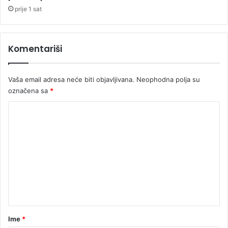
r
prije 1 sat
i
k
e
Komentariši
d
u
v
Vaša email adresa neće biti objavljivana.
Neophodna polja su
a
označena sa
*
n
a
K
o
m
e
n
t
a
r
Ime
*