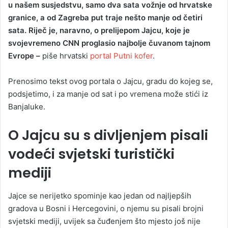
u našem susjedstvu, samo dva sata vožnje od hrvatske
granice, a od Zagreba put traje nešto manje od četiri
sata. Riječ je, naravno, o prelijepom Jajcu, koje je
svojevremeno CNN proglasio najbolje čuvanom tajnom
Evrope –
piše hrvatski
portal Putni kofer
.
Prenosimo tekst ovog portala o Jajcu, gradu do kojeg se,
podsjetimo, i za manje od sat i po vremena može stići iz
Banjaluke.
O Jajcu su s divljenjem pisali
vodeći svjetski turistički
mediji
Jajce se nerijetko spominje kao jedan od najljepših
gradova u Bosni i Hercegovini, o njemu su pisali brojni
svjetski mediji, uvijek sa čuđenjem što mjesto još nije