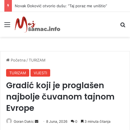
Danas naoblačenje uz lokalne pljuskove i blagi pad temperature
Meni
P
Početna
/
TURIZAM
TURIZAM
VIJESTI
Gradić koji je proglašen
najbolje čuvanom tajnom
Evrope
Goran Dakic
S
8 Juna, 2026
0
3 minuta čitanja
e