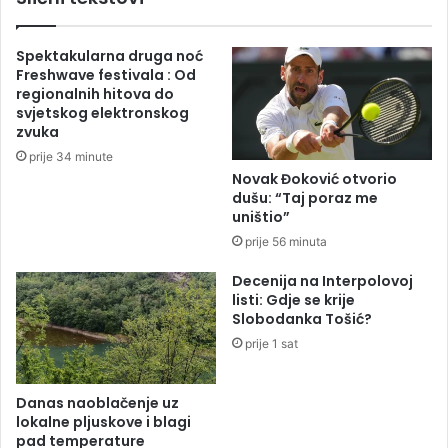
i
t
b
r
Spektakularna druga noć
i
a
Freshwave festivala : Od
l
k
regionalnih hitova do
i
t
svjetskog elektronskog
o
i
zvuka
n
v
prije 34 minute
e
n
Novak Đoković otvorio
r
o
dušu: “Taj poraz me
n
z
uništio”
a
e
prije 56 minuta
s
m
v
l
Decenija na Interpolovoj
i
j
listi: Gdje se krije
j
i
Slobodanka Tošić?
e
š
prije 1 sat
t
t
u
e
F
Danas naoblačenje uz
a
lokalne pljuskove i blagi
b
pad temperature