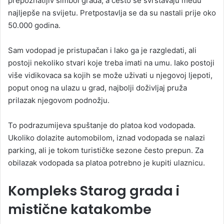
prepoznatljiv simbol grada, a često se svrstavaju među
najljepše na svijetu. Pretpostavlja se da su nastali prije oko
50.000 godina.
Sam vodopad je pristupačan i lako ga je razgledati, ali
postoji nekoliko stvari koje treba imati na umu. Iako postoji
više vidikovaca sa kojih se može uživati u njegovoj ljepoti,
poput onog na ulazu u grad, najbolji doživljaj pruža
prilazak njegovom podnožju.
To podrazumijeva spuštanje do platoa kod vodopada.
Ukoliko dolazite automobilom, iznad vodopada se nalazi
parking, ali je tokom turističke sezone često prepun. Za
obilazak vodopada sa platoa potrebno je kupiti ulaznicu.
Kompleks Starog grada i
mistične katakombe