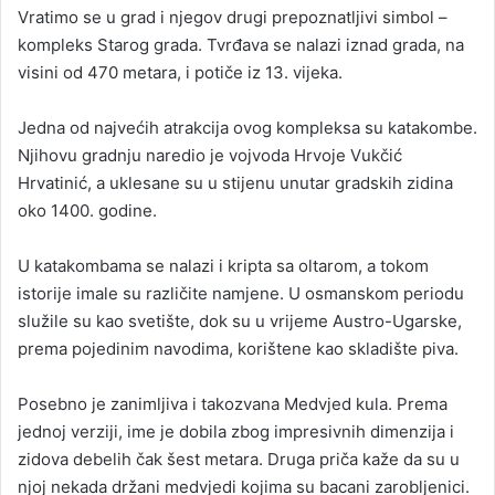
Vratimo se u grad i njegov drugi prepoznatljivi simbol –
kompleks Starog grada. Tvrđava se nalazi iznad grada, na
visini od 470 metara, i potiče iz 13. vijeka.
Jedna od najvećih atrakcija ovog kompleksa su katakombe.
Njihovu gradnju naredio je vojvoda Hrvoje Vukčić
Hrvatinić, a uklesane su u stijenu unutar gradskih zidina
oko 1400. godine.
U katakombama se nalazi i kripta sa oltarom, a tokom
istorije imale su različite namjene. U osmanskom periodu
služile su kao svetište, dok su u vrijeme Austro-Ugarske,
prema pojedinim navodima, korištene kao skladište piva.
Posebno je zanimljiva i takozvana Medvjed kula. Prema
jednoj verziji, ime je dobila zbog impresivnih dimenzija i
zidova debelih čak šest metara. Druga priča kaže da su u
njoj nekada držani medvjedi kojima su bacani zarobljenici.