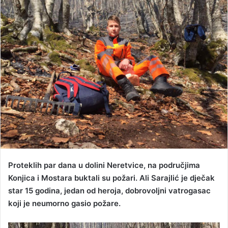
a
n
e
m
a
i
l
Proteklih par dana u dolini Neretvice, na područjima
Konjica i Mostara buktali su požari. Ali Sarajlić je dječak
star 15 godina, jedan od heroja, dobrovoljni vatrogasac
koji je neumorno gasio požare.