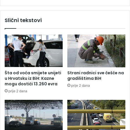
o
e
d
:
i
S
Slični tekstovi
n
u
e
d
o
a
f
r
a
i
r
l
b
i
a
s
o
e
Šta od voća smijete unijeti
Strani radnici sve češće na
s
n
u Hrvatsku iz BiH: Kazne
gradilištima BiH
u
a
mogu dostići 13.260 evra
prije 2 dana
p
p
prije 2 dana
r
u
u
s
g
t
u
o
(
j
8
u
9