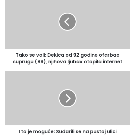
m
a
a
k
i
o
l
s
a
e
d
v
r
o
e
l
s
Tako se voli: Dekica od 92 godine ofarbao
i
u
suprugu (89), njihova ljubav otopila internet
:
D
e
I
k
t
i
o
c
j
a
e
o
m
d
o
9
g
2
u
g
I to je moguće: Sudarili se na pustoj ulici
ć