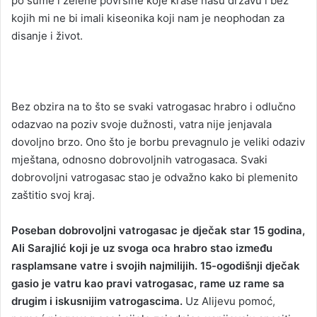
po šume i zelene površine koje krase našu državu i bez
kojih mi ne bi imali kiseonika koji nam je neophodan za
disanje i život.
Bez obzira na to što se svaki vatrogasac hrabro i odlučno
odazvao na poziv svoje dužnosti, vatra nije jenjavala
dovoljno brzo. Ono što je borbu prevagnulo je veliki odaziv
mještana, odnosno dobrovoljnih vatrogasaca. Svaki
dobrovoljni vatrogasac stao je odvažno kako bi plemenito
zaštitio svoj kraj.
Poseban dobrovoljni vatrogasac je dječak star 15 godina,
Ali Sarajlić koji je uz svoga oca hrabro stao između
rasplamsane vatre i svojih najmilijih. 15-ogodišnji dječak
gasio je vatru kao pravi vatrogasac, rame uz rame sa
drugim i iskusnijim vatrogascima.
Uz Alijevu pomoć,