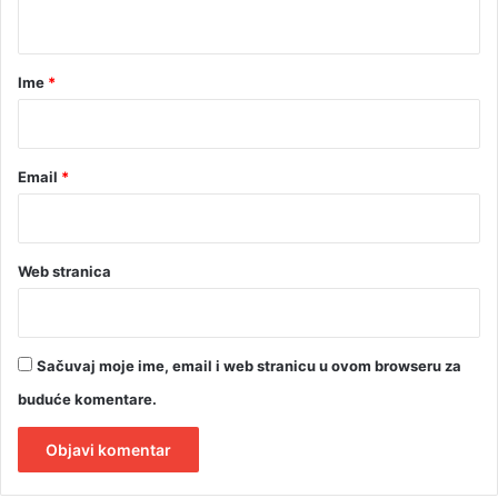
t
a
i
a
n
r
Ime
*
t
e
*
r
n
Email
*
e
t
Web stranica
Sačuvaj moje ime, email i web stranicu u ovom browseru za
buduće komentare.
A