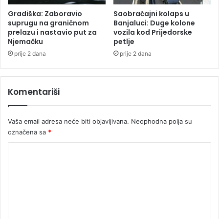
l
)
i
Gradiška: Zaboravio
Saobraćajni kolaps u
,
c
suprugu na graničnom
Banjaluci: Duge kolone
n
prelazu i nastavio put za
vozila kod Prijedorske
i
Njemačku
petlje
j
i
prije 2 dana
prije 2 dana
h
o
v
Komentariši
a
l
j
Vaša email adresa neće biti objavljivana.
Neophodna polja su
u
označena sa
*
b
a
K
v
o
o
t
m
o
e
p
i
n
l