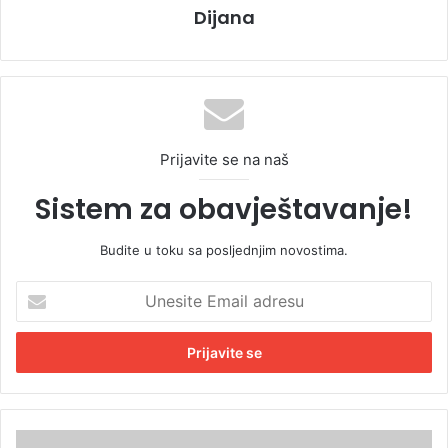
Dijana
Prijavite se na naš
Sistem za obavještavanje!
Budite u toku sa posljednjim novostima.
U
n
e
s
i
t
e
E
T