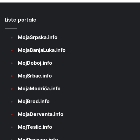
Lista portala
MojaSrpska.info
MojaBanjaLuka.info
MojDoboj.info
MojSrbac.info
MojaModriča.info
MojBrod.info
MojaDerventa.info
MojTeslić.info
MojPrnjavor.info