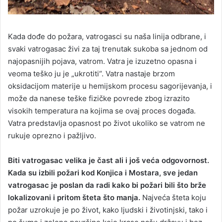
Kada dođe do požara, vatrogasci su naša linija odbrane, i
svaki vatrogasac živi za taj trenutak sukoba sa jednom od
najopasnijih pojava, vatrom. Vatra je izuzetno opasna i
veoma teško ju je „ukrotiti“. Vatra nastaje brzom
oksidacijom materije u hemijskom procesu sagorijevanja, i
može da nanese teške fizičke povrede zbog izrazito
visokih temperatura na kojima se ovaj proces događa.
Vatra predstavlja opasnost po život ukoliko se vatrom ne
rukuje oprezno i pažljivo.
Biti vatrogasac velika je čast ali i još veća odgovornost.
Kada su izbili požari kod Konjica i Mostara, sve jedan
vatrogasac je poslan da radi kako bi požari bili što brže
lokalizovani i pritom šteta što manja.
Najveća šteta koju
požar uzrokuje je po život, kako ljudski i životinjski, tako i