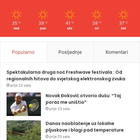
35
39
41
38
37
℃
℃
℃
℃
℃
ned
pon
uto
sri
čet
Popularno
Posljednje
Komentari
Spektakularna druga noć Freshwave festivala : Od
regionalnih hitova do svjetskog elektronskog zvuka
prije 23 sata
Novak Đoković otvorio dušu: “Taj
poraz me uništio”
prije 23 sata
Danas naoblačenje uz lokalne
pljuskove i blagi pad temperature
prije 23 sata