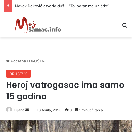
Danas naoblačenje uz lokalne pljuskove i blagi pad temperature
Meni
P
Početna
/
DRUŠTVO
DRUŠTVO
Heroj vatrogasac ima samo
15 godina
Dijana
S
18 Aprila, 2020
0
1 minut čitanja
e
n
d