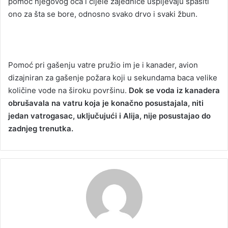
pomoć njegovog oca i cijele zajednice uspijevaju spasiti
ono za šta se bore, odnosno svako drvo i svaki žbun.
Pomoć pri gašenju vatre pružio im je i kanader, avion
dizajniran za gašenje požara koji u sekundama baca velike
količine vode na široku površinu.
Dok se voda iz kanadera
obrušavala na vatru koja je konačno posustajala, niti
jedan vatrogasac, uključujući i Alija, nije posustajao do
zadnjeg trenutka.