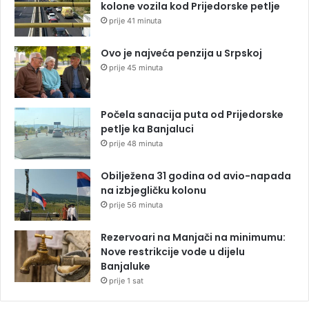
kolone vozila kod Prijedorske petlje
prije 41 minuta
Ovo je najveća penzija u Srpskoj
prije 45 minuta
Počela sanacija puta od Prijedorske
petlje ka Banjaluci
prije 48 minuta
Obilježena 31 godina od avio-napada
na izbjegličku kolonu
prije 56 minuta
Rezervoari na Manjači na minimumu:
Nove restrikcije vode u dijelu
Banjaluke
prije 1 sat