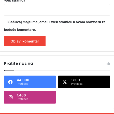
Web stranica
a
l
u
Sačuvaj moje ime, email i web stranicu u ovom browseru za
buduće komentare.
A
l
Pratite nas na
t
e
44.000
1.800
r
Pratilaca
Pratilaca
n
1.400
a
Pratilaca
t
i