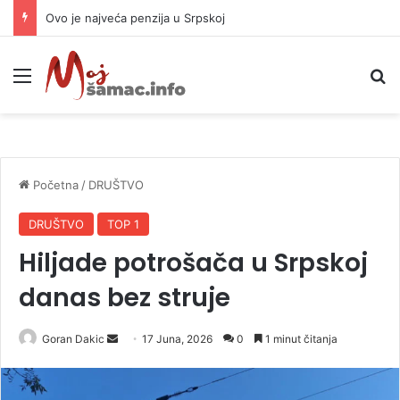
Ovo je najveća penzija u Srpskoj
Meni
P
Početna
/
DRUŠTVO
DRUŠTVO
TOP 1
Hiljade potrošača u Srpskoj
danas bez struje
Goran Dakic
S
17 Juna, 2026
0
1 minut čitanja
e
n