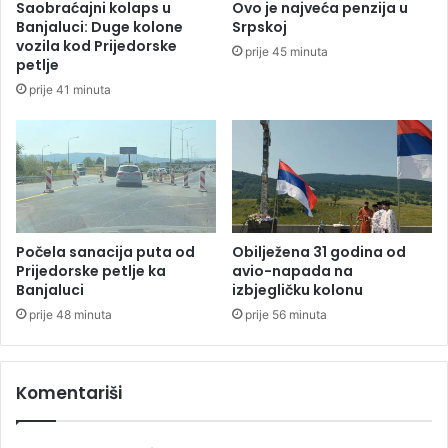
Saobraćajni kolaps u
Ovo je najveća penzija u
b
Banjaluci: Duge kolone
Srpskoj
r
vozila kod Prijedorske
prije 45 minuta
o
petlje
g
prije 41 minuta
J
o
r
d
a
n
a
i
Počela sanacija puta od
Obilježena 31 godina od
p
Prijedorske petlje ka
avio-napada na
Banjaluci
izbjegličku kolonu
o
b
prije 48 minuta
prije 56 minuta
j
e
d
Komentariši
o
m
o