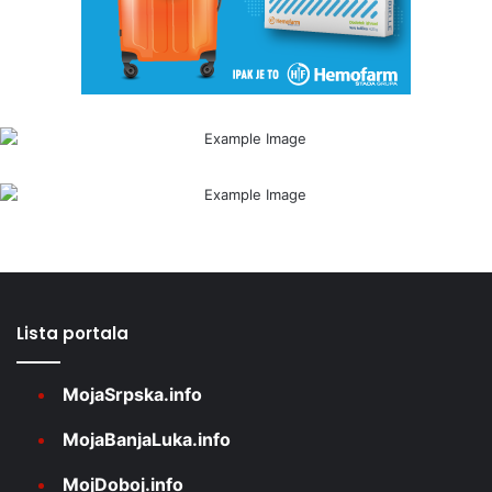
Lista portala
MojaSrpska.info
MojaBanjaLuka.info
MojDoboj.info