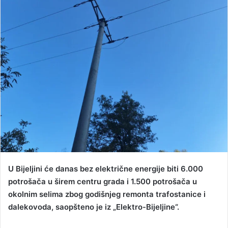
d
a
n
e
m
a
i
l
U Bijeljini će danas bez električne energije biti 6.000
potrošača u širem centru grada i 1.500 potrošača u
okolnim selima zbog godišnjeg remonta trafostanice i
dalekovoda, saopšteno je iz „Elektro-Bijeljine“.