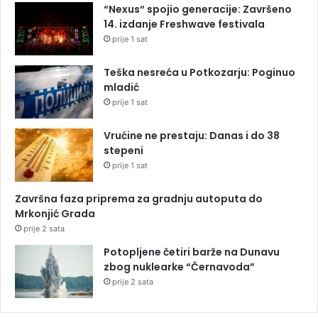
“Nexus“ spojio generacije: Završeno
14. izdanje Freshwave festivala
prije 1 sat
Teška nesreća u Potkozarju: Poginuo
mladić
prije 1 sat
Vrućine ne prestaju: Danas i do 38
stepeni
prije 1 sat
Završna faza priprema za gradnju autoputa do
Mrkonjić Grada
prije 2 sata
Potopljene četiri barže na Dunavu
zbog nuklearke “Černavoda”
prije 2 sata