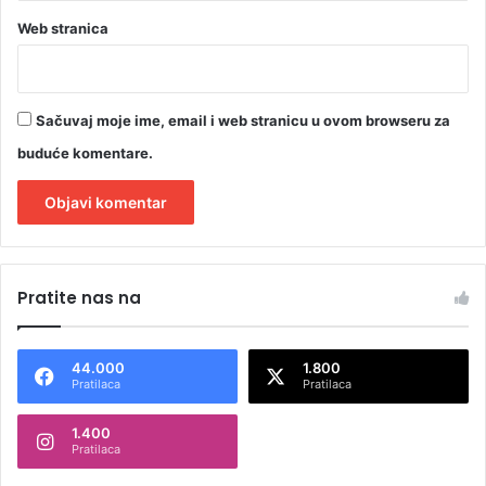
Web stranica
Sačuvaj moje ime, email i web stranicu u ovom browseru za
buduće komentare.
A
l
Pratite nas na
t
e
44.000
1.800
r
Pratilaca
Pratilaca
n
1.400
a
Pratilaca
t