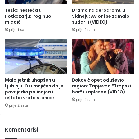
p
“
Teška nesreća u
Drama na aerodromu u
o
,
Potkozarju: Poginuo
Sidneju: Avioni se zamalo
z
k
mladić
sudarili (VIDEO)
n
o
prije 1 sat
prije 2 sata
a
n
t
k
e
u
f
r
u
e
d
n
b
c
a
i
Maloljetnik uhapšen u
Đoković opet oduševio
l
j
Ljubinju: Osumnjičen da je
region: Zapjevao “Tropski
s
a
povrijedio policajca i
bar” i zaplesao (VIDEO)
k
oštetio vrata stanice
v
prije 2 sata
e
r
prije 2 sata
z
e
v
b
i
a
Komentariši
j
p
e
r