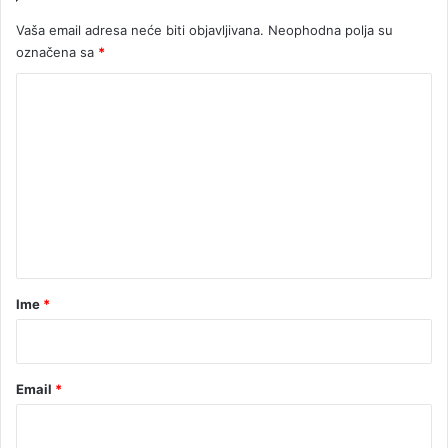
z
i
Vaša email adresa neće biti objavljivana.
Neophodna polja su
d
l
označena sa
*
e
i
k
K
u
o
m
e
n
t
a
r
Ime
*
*
Email
*