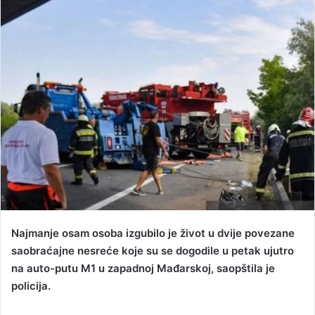
d
a
n
e
m
a
i
l
Najmanje osam osoba izgubilo je život u dvije povezane
saobraćajne nesreće koje su se dogodile u petak ujutro
na auto-putu M1 u zapadnoj Mađarskoj, saopštila je
policija.