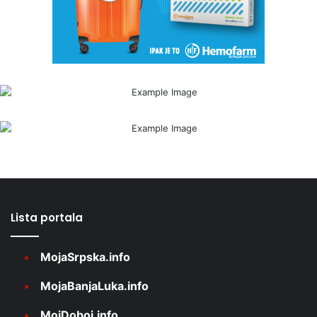
Lista portala
MojaSrpska.info
MojaBanjaLuka.info
MojDoboj.info