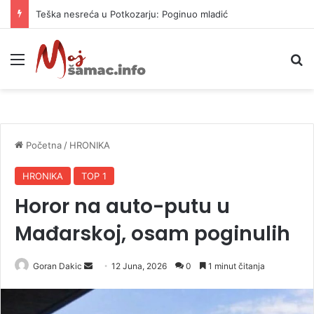
Vrućine ne prestaju: Danas i do 38 stepeni
Meni
P
Početna
/
HRONIKA
HRONIKA
TOP 1
Horor na auto-putu u
Mađarskoj, osam poginulih​
Goran Dakic
S
12 Juna, 2026
0
1 minut čitanja
e
n