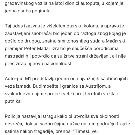
građevinskog vozila na istoj dionici autoputa, u kojem je
jedna osoba poginula.
Taj udes izazvao je višekilometarsku kolonu, a upravo je
zaustavljeni saobraćaj bio jedan od razloga zbog kojeg je
došlo do drugog, znatno smrtonosnijeg sudara.Mađarski
premijer Peter Mađar izrazio je saučešće porodicama
nastradalih i potvrdio da su žrtve strani državljani, ali nije
precizirao njihovu nacionalnost.
Auto-put M1 predstavlja jednu od najvažnijih saobraćajnih
veza između Budimpešte i granice sa Austrijom, a
svakodnevno njime prolazi veliki broj teretnih vozila i
putnika.
Policija nastavlja istragu kako bi utvrdila sve okolnosti
nesreća, dok su saobraćajne gužve na tom području trajale
satima nakon tragedije, prenosi “TimesLive”.