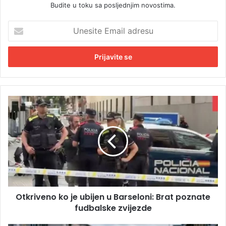
Budite u toku sa posljednjim novostima.
U
n
e
s
i
t
e
E
O
m
t
a
k
i
r
l
i
a
v
d
e
r
n
e
o
s
Otkriveno ko je ubijen u Barseloni: Brat poznate
k
u
fudbalske zvijezde
o
j