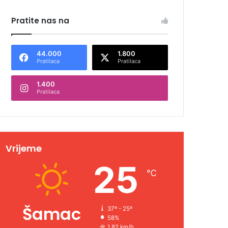
Pratite nas na
44.000
1.800
Pratilaca
Pratilaca
1.400
Pratilaca
Vrijeme
25
℃
Šamac
37º - 25º
58%
1.82 km/h