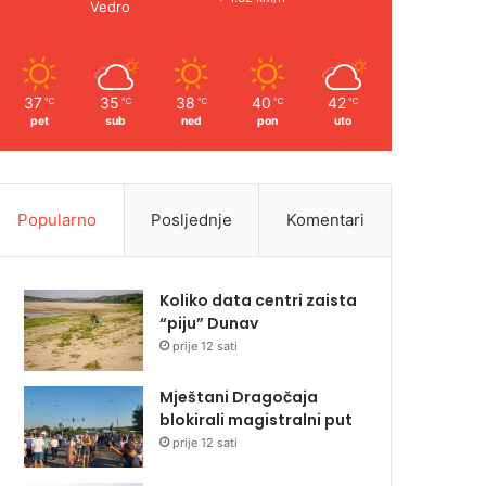
Vedro
37
35
38
40
42
℃
℃
℃
℃
℃
pet
sub
ned
pon
uto
Popularno
Posljednje
Komentari
Koliko data centri zaista
“piju” Dunav
prije 12 sati
Mještani Dragočaja
blokirali magistralni put
prije 12 sati