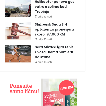
Helikopter ponovo gasi
vatru u selima kod
Trebinja
prije 13 sati
Službenik Suda BiH
optužen za pronevjeru
skoro 197.000 KM
prije 13 sati
Sara Mikača igra tenis
života i nema namjeru
da stane
prije 13 sati