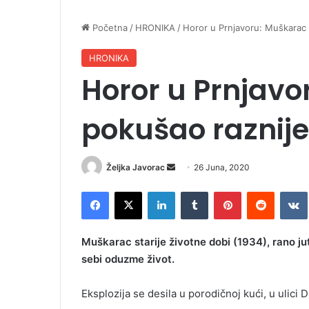
Početna
/
HRONIKA
/
Horor u Prnjavoru: Muškarac
HRONIKA
Horor u Prnjavo
pokušao raznij
Željka Javorac
S
26 Juna, 2020
e
Facebook
X
LinkedIn
Tumblr
Pinterest
Reddit
VK
n
d
a
Muškarac starije životne dobi (1934), rano ju
n
sebi oduzme život.
e
m
Eksplozija se desila u porodičnoj kući, u ulici 
a