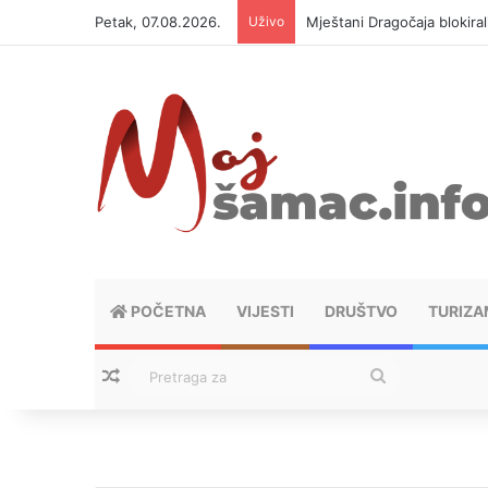
Petak, 07.08.2026.
Uživo
Mještani Dragočaja blokiral
POČETNA
VIJESTI
DRUŠTVO
TURIZA
Nasumični tekstovi
Pretraga
za