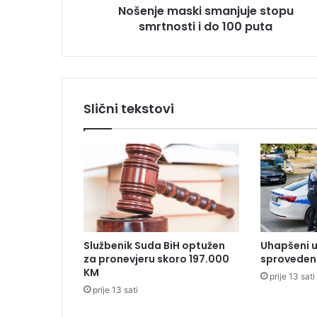
Nošenje maski smanjuje stopu
s
smrtnosti i do 100 puta
k
i
s
m
a
n
Slični tekstovi
j
u
j
e
s
t
o
p
u
Službenik Suda BiH optužen
Uhapšeni u
s
za pronevjeru skoro 197.000
sproveden 
m
KM
prije 13 sati
r
prije 13 sati
t
n