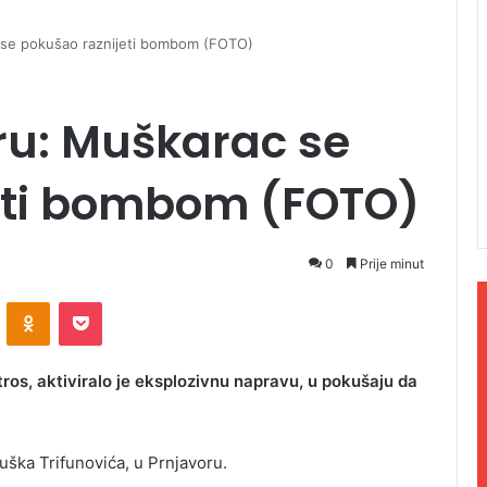
 se pokušao raznijeti bombom (FOTO)
ru: Muškarac se
eti bombom (FOTO)
0
Prije minut
ontakte
Odnoklassniki
Pocket
tros, aktiviralo je eksplozivnu napravu, u pokušaju da
Duška Trifunovića, u Prnjavoru.