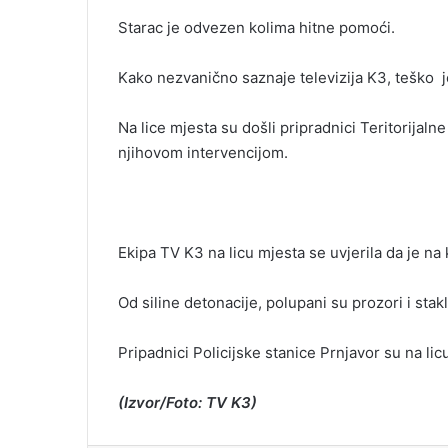
i
Starac je odvezen kolima hitne pomoći.
l
Kako nezvanično saznaje televizija K3, teško j
Na lice mjesta su došli pripradnici Teritorijalne
njihovom intervencijom.
Ekipa TV K3 na licu mjesta se uvjerila da je na 
Od siline detonacije, polupani su prozori i sta
Pripadnici Policijske stanice Prnjavor su na licu
(Izvor/Foto: TV K3)