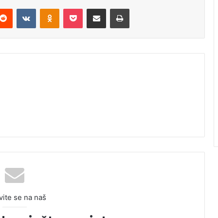
Reddit
VKontakte
Odnoklassniki
Pocket
Podijeli putem Emaila
Odštampaj
vite se na naš