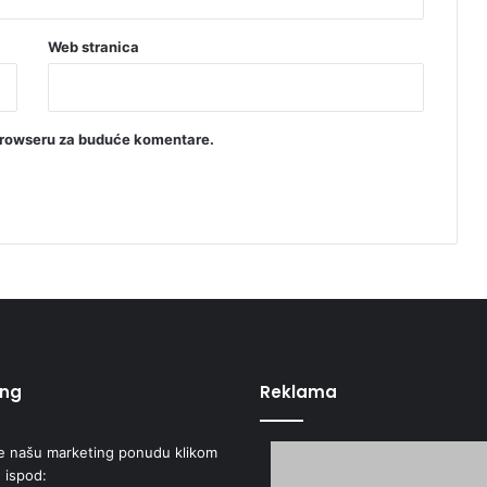
a
Web stranica
browseru za buduće komentare.
ing
Reklama
e našu marketing ponudu klikom
 ispod: