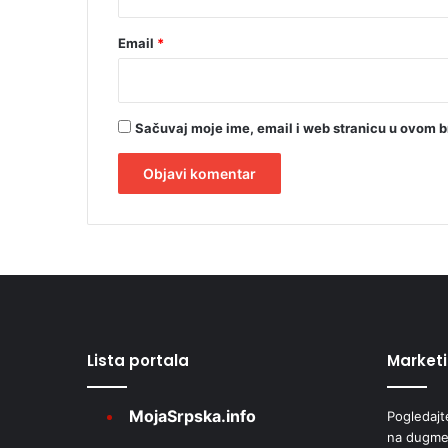
Email
*
Sačuvaj moje ime, email i web stranicu u ovom 
A
l
t
e
r
Lista portala
Market
n
a
MojaSrpska.info
Pogledajt
t
na dugme