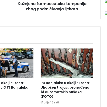
Kažnjena farmaceutska kompanija
a
zbog podmićivanja ljekara
r
m
a
c
e
u
t
s
k
a
k
o
m
p
a
 akciji “Trasa”
PU Banjaluka u akciji “Trasa”:
n
u OJT Banjaluka
Uhapšen trojac, pronađeno
i
14 automatskih pušaka
j
(FOTO)
a
prije 15 sati
z