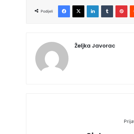
Facebook
X
LinkedIn
Tumblr
Pinterest
Podijeli
Željka Javorac
Prija