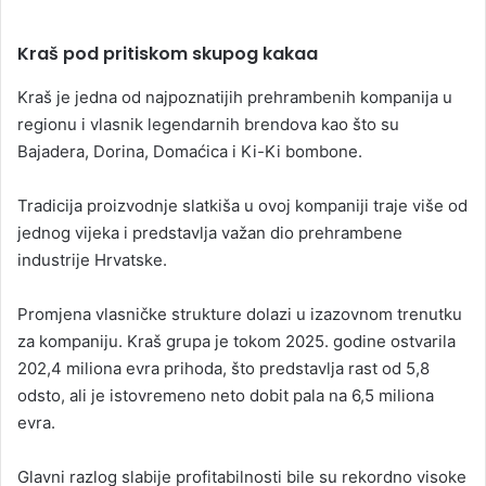
Kraš pod pritiskom skupog kakaa
Kraš je jedna od najpoznatijih prehrambenih kompanija u
regionu i vlasnik legendarnih brendova kao što su
Bajadera, Dorina, Domaćica i Ki-Ki bombone.
Tradicija proizvodnje slatkiša u ovoj kompaniji traje više od
jednog vijeka i predstavlja važan dio prehrambene
industrije Hrvatske.
Promjena vlasničke strukture dolazi u izazovnom trenutku
za kompaniju. Kraš grupa je tokom 2025. godine ostvarila
202,4 miliona evra prihoda, što predstavlja rast od 5,8
odsto, ali je istovremeno neto dobit pala na 6,5 miliona
evra.
Glavni razlog slabije profitabilnosti bile su rekordno visoke