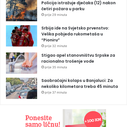
Policija istražuje dječaka (12) nakon
četiri požara u parku
prije 29 minuta
Srbija ide na Svjetsko prvenstvo:
Velika pobjeda rukometaša u
“Pioniru”
prije 32 minute
Stigao apel stanovništvu Srpske za
racionalno trošenje vode
prije 35 minuta
Saobraćajni kolaps u Banjaluci: Za
nekoliko kilometara treba 45 minuta
prije 37 minuta