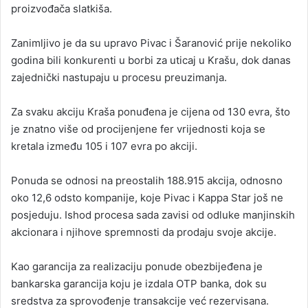
proizvođača slatkiša.
Zanimljivo je da su upravo Pivac i Šaranović prije nekoliko
godina bili konkurenti u borbi za uticaj u Krašu, dok danas
zajednički nastupaju u procesu preuzimanja.
Za svaku akciju Kraša ponuđena je cijena od 130 evra, što
je znatno više od procijenjene fer vrijednosti koja se
kretala između 105 i 107 evra po akciji.
Ponuda se odnosi na preostalih 188.915 akcija, odnosno
oko 12,6 odsto kompanije, koje Pivac i Kappa Star još ne
posjeduju. Ishod procesa sada zavisi od odluke manjinskih
akcionara i njihove spremnosti da prodaju svoje akcije.
Kao garancija za realizaciju ponude obezbijeđena je
bankarska garancija koju je izdala OTP banka, dok su
sredstva za sprovođenje transakcije već rezervisana.