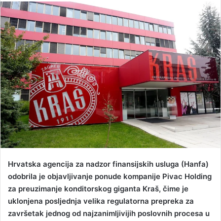
n
d
a
n
e
m
a
i
l
Hrvatska agencija za nadzor finansijskih usluga (Hanfa)
odobrila je objavljivanje ponude kompanije Pivac Holding
za preuzimanje konditorskog giganta Kraš, čime je
uklonjena posljednja velika regulatorna prepreka za
završetak jednog od najzanimljivijih poslovnih procesa u