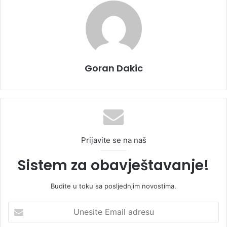
Goran Dakic
Prijavite se na naš
Sistem za obavještavanje!
Budite u toku sa posljednjim novostima.
U
n