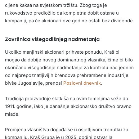
cijene kakaa na svjetskom tržištu. Zbog toga je
rukovodstvo predložilo da kompletna dobit ostane u
kompaniji, pa će akcionari ove godine ostati bez dividende.
Završnica višegodišnjeg nadmetanja
Ukoliko manjinski akcionari prihvate ponudu, Kraš bi
mogao da dobije novog dominantnog vlasnika, čime bi bilo
okončano višegodišnje nadmetanje za kontrolu nad jednim
od najprepoznatljivijih brendova prehrambene industrije
bivše Jugoslavije, prenosi
Poslovni dnevnik
.
Tradicija proizvodnje slatkiša na ovim temeljima seže do
1911. godine, iako je današnje akcionarsko društvo pravno
mlađe.
Promjena vlasništva događa se u osjetljivom trenutku za
kompaniju. Kraš Grupa je u 2025. godini ostvarila