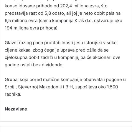
konsolidovane prihode od 202,4 miliona evra, što
predstavlja rast od 5,8 odsto, ali joj je neto dobit pala na
6,5 miliona evra (sama kompanija Kraš d.d. ostvaruje oko
194 miliona evra prihoda).
Glavni razlog pada profitabilnosti jesu istorijski visoke
cijene kakaa, zbog čega je uprava predložila da se
cjelokupna dobit zadrži u kompaniji, pa će akcionari ove
godine ostati bez dividende.
Grupa, koja pored matične kompanije obuhvata i pogone u
Srbiji, Sjevernoj Makedoniji i BiH, zapošljava oko 1.500
radnika.
Nezavisne