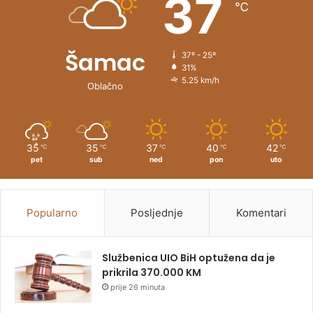
37
℃
:
Šamac
37º - 25º
31%
5.25 km/h
Oblačno
35
35
37
40
42
℃
℃
℃
℃
℃
pet
sub
ned
pon
uto
Popularno
Posljednje
Komentari
Službenica UIO BiH optužena da je
prikrila 370.000 KM
prije 26 minuta