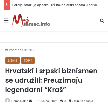
Policija istražuje dječaka (12) nakon četiri požara u parku
Meni
P
Početna
/
BIZNIS
BIZNIS
TOP 1
Hrvatski i srpski biznismen
se udružili: Preuzimaju
legendarni “Kraš”
Goran Dakic
S
19 Juna, 2026
0
2 minuta čitanja
e