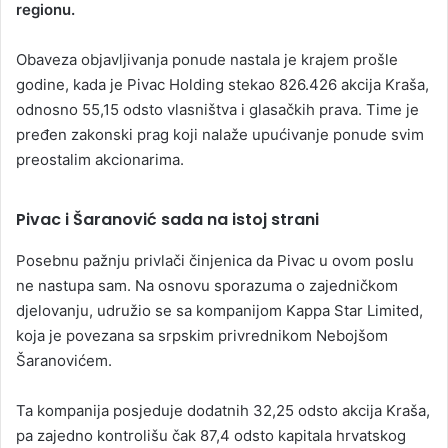
regionu.
Obaveza objavljivanja ponude nastala je krajem prošle
godine, kada je Pivac Holding stekao 826.426 akcija Kraša,
odnosno 55,15 odsto vlasništva i glasačkih prava. Time je
pređen zakonski prag koji nalaže upućivanje ponude svim
preostalim akcionarima.
Pivac i Šaranović sada na istoj strani
Posebnu pažnju privlači činjenica da Pivac u ovom poslu
ne nastupa sam. Na osnovu sporazuma o zajedničkom
djelovanju, udružio se sa kompanijom Kappa Star Limited,
koja je povezana sa srpskim privrednikom Nebojšom
Šaranovićem.
Ta kompanija posjeduje dodatnih 32,25 odsto akcija Kraša,
pa zajedno kontrolišu čak 87,4 odsto kapitala hrvatskog