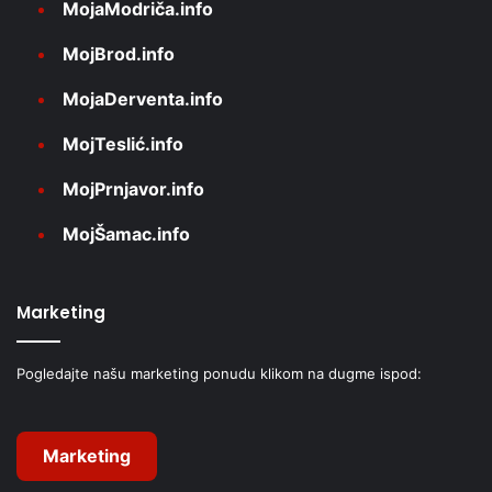
MojaModriča.info
MojBrod.info
MojaDerventa.info
MojTeslić.info
MojPrnjavor.info
MojŠamac.info
Marketing
Pogledajte našu marketing ponudu klikom na dugme ispod:
Marketing