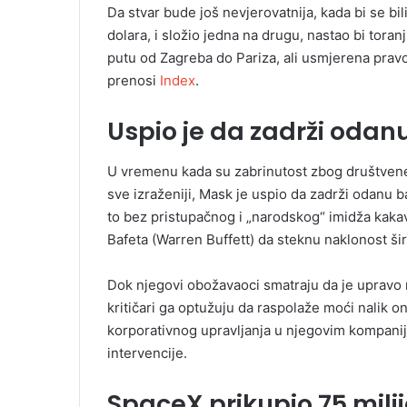
Da stvar bude još nevjerovatnija, kada bi se b
dolara, i složio jedna na drugu, nastao bi toran
putu od Zagreba do Pariza, ali usmjerena prav
prenosi
Index
.
Uspio je da zadrži odan
U vremenu kada su zabrinutost zbog društvene
sve izraženiji, Mask je uspio da zadrži odanu
to bez pristupačnog i „narodskog“ imidža kaka
Bafeta (Warren Buffett) da steknu naklonost šir
Dok njegovi obožavaoci smatraju da je upravo nj
kritičari ga optužuju da raspolaže moći nalik o
korporativnog upravljanja u njegovim kompanija
intervencije.
SpaceX prikupio 75 milij