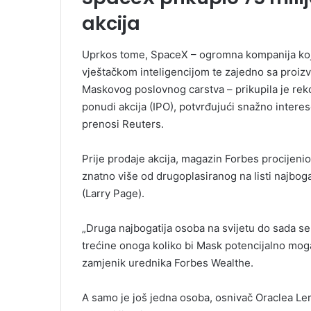
akcija
Uprkos tome, SpaceX – ogromna kompanija koja
vještačkom inteligencijom te zajedno sa proizv
Maskovog poslovnog carstva – prikupila je rekord
ponudi akcija (IPO), potvrđujući snažno intere
prenosi Reuters.
Prije prodaje akcija, magazin Forbes procijeni
znatno više od drugoplasiranog na listi najbogat
(Larry Page).
„Druga najbogatija osoba na svijetu do sada se 
trećine onoga koliko bi Mask potencijalno mogao
zamjenik urednika Forbes Wealthe.
A samo je još jedna osoba, osnivač Oraclea Leri