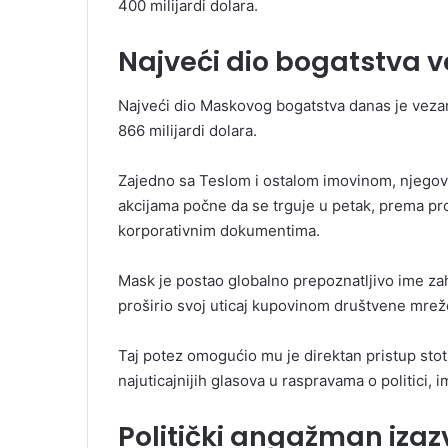
400 milijardi dolara.
Najveći dio bogatstva 
Najveći dio Maskovog bogatstva danas je vezan
866 milijardi dolara.
Zajedno sa Teslom i ostalom imovinom, njegova
akcijama počne da se trguje u petak, prema p
korporativnim dokumentima.
Mask je postao globalno prepoznatljivo ime zah
proširio svoj uticaj kupovinom društvene mreže
Taj potez omogućio mu je direktan pristup stot
najuticajnijih glasova u raspravama o politici, i
Politički angažman izaz