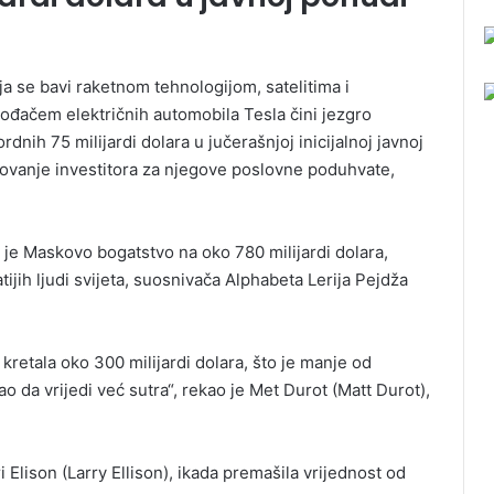
 se bavi raketnom tehnologijom, satelitima i
ođačem električnih automobila Tesla čini jezgro
nih 75 milijardi dolara u jučerašnjoj inicijalnoj javnoj
sovanje investitora za njegove poslovne poduhvate,
o je Maskovo bogatstvo na oko 780 milijardi dolara,
ijih ljudi svijeta, suosnivača Alphabeta Lerija Pejdža
kretala oko 300 milijardi dolara, što je manje od
 da vrijedi već sutra“, rekao je Met Durot (Matt Durot),
 Elison (Larry Ellison), ikada premašila vrijednost od