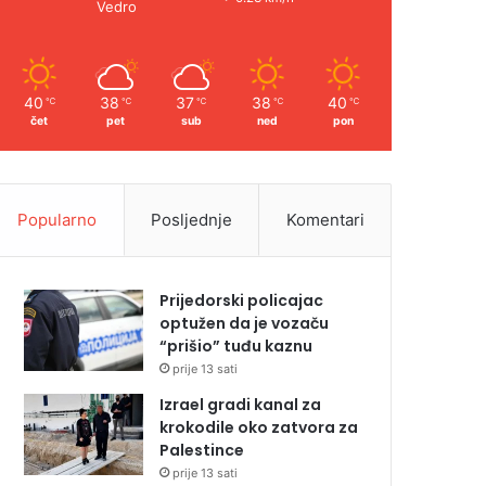
Vedro
40
38
37
38
40
℃
℃
℃
℃
℃
čet
pet
sub
ned
pon
Popularno
Posljednje
Komentari
Prijedorski policajac
optužen da je vozaču
“prišio” tuđu kaznu
prije 13 sati
Izrael gradi kanal za
krokodile oko zatvora za
Palestince
prije 13 sati