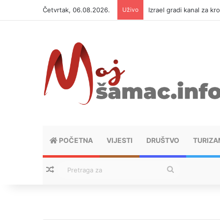
Četvrtak, 06.08.2026.
Uživo
Izrael gradi kanal za kr
POČETNA
VIJESTI
DRUŠTVO
TURIZA
Nasumični tekstovi
Pretraga
za