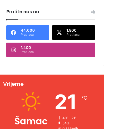
Pratite nas na
44.000
1.800
Pratilaca
Pratilaca
1.400
Pratilaca
Vrijeme
21
℃
Šamac
40º - 21º
54%
0.23 km/h