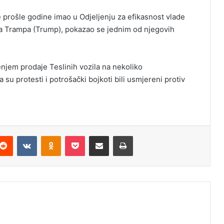
e prošle godine imao u Odjeljenju za efikasnost vlade
a Trampa (Trump), pokazao se jednim od njegovih
enjem prodaje Teslinih vozila na nekoliko
u protesti i potrošački bojkoti bili usmjereni protiv
Reddit
VKontakte
Odnoklassniki
Pocket
Podijeli putem Emaila
Odštampaj