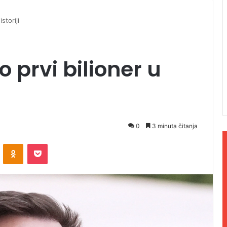
storiji
 prvi bilioner u
0
3 minuta čitanja
ontakte
Odnoklassniki
Pocket