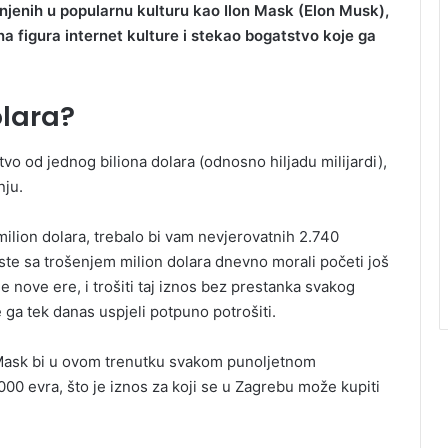
enjenih u popularnu kulturu kao Ilon Mask (Elon Musk),
na figura internet kulture i stekao bogatstvo koje ga
olara?
tvo od jednog biliona dolara (odnosno hiljadu milijardi),
nju.
 milion dolara, trebalo bi vam nevjerovatnih 2.740
iste sa trošenjem milion dolara dnevno morali početi još
 nove ere, i trošiti taj iznos bez prestanka svakog
e ga tek danas uspjeli potpuno potrošiti.
n Mask bi u ovom trenutku svakom punoljetnom
0 evra, što je iznos za koji se u Zagrebu može kupiti