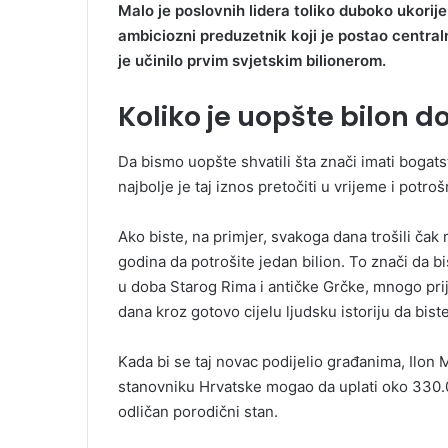
Malo je poslovnih lidera toliko duboko ukorij
ambiciozni preduzetnik koji je postao central
je učinilo prvim svjetskim bilionerom.
Koliko je uopšte bilon d
Da bismo uopšte shvatili šta znači imati bogats
najbolje je taj iznos pretočiti u vrijeme i potroš
Ako biste, na primjer, svakoga dana trošili čak
godina da potrošite jedan bilion. To znači da b
u doba Starog Rima i antičke Grčke, mnogo prije
dana kroz gotovo cijelu ljudsku istoriju da bist
Kada bi se taj novac podijelio građanima, Ilo
stanovniku Hrvatske mogao da uplati oko 330.00
odličan porodični stan.