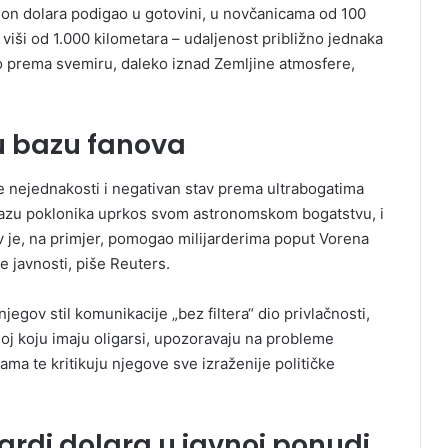
ilion dolara podigao u gotovini, u novčanicama od 100
j viši od 1.000 kilometara – udaljenost približno jednaka
o prema svemiru, daleko iznad Zemljine atmosfere,
u bazu fanova
 nejednakosti i negativan stav prema ultrabogatima
 bazu poklonika uprkos svom astronomskom bogatstvu, i
v je, na primjer, pomogao milijarderima poput Vorena
e javnosti, piše Reuters.
egov stil komunikacije „bez filtera“ dio privlačnosti,
noj koju imaju oligarsi, upozoravaju na probleme
ma te kritikuju njegove sve izraženije političke
ardi dolara u javnoj ponudi