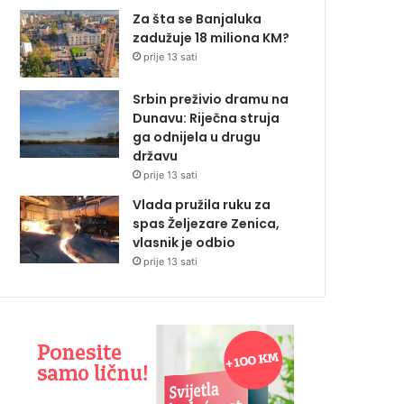
Za šta se Banjaluka
zadužuje 18 miliona KM?
prije 13 sati
Srbin preživio dramu na
Dunavu: Riječna struja
ga odnijela u drugu
državu
prije 13 sati
Vlada pružila ruku za
spas Željezare Zenica,
vlasnik je odbio
prije 13 sati