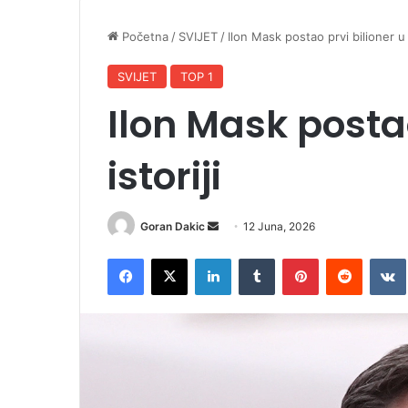
Početna
/
SVIJET
/
Ilon Mask postao prvi bilioner u i
SVIJET
TOP 1
Ilon Mask postao
istoriji
Goran Dakic
S
12 Juna, 2026
e
Facebook
X
LinkedIn
Tumblr
Pinterest
Reddit
VK
n
d
a
n
e
m
a