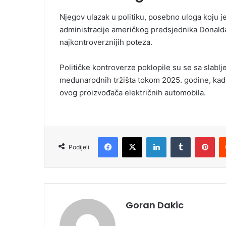
Njegov ulazak u politiku, posebno uloga koju j
administracije američkog predsjednika Donald
najkontroverznijih poteza.
Političke kontroverze poklopile su se sa slablj
međunarodnih tržišta tokom 2025. godine, kada s
ovog proizvođača električnih automobila.
Facebook
X
LinkedIn
Tumblr
Pinterest
Podijeli
Goran Dakic