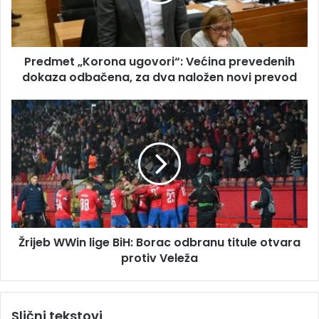
e
d
t
r
„
e
K
s
Predmet „Korona ugovori“: Većina prevedenih
o
u
dokaza odbačena, za dva naložen novi prevod
r
o
n
Ž
a
r
u
i
g
j
o
e
v
b
o
W
r
W
i
i
“
Žrijeb WWin lige BiH: Borac odbranu titule otvara
n
:
protiv Veleža
l
V
i
e
g
ć
e
Slični tekstovi
i
B