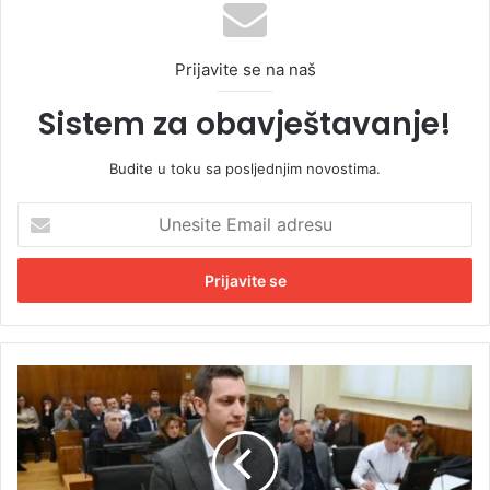
Prijavite se na naš
Sistem za obavještavanje!
Budite u toku sa posljednjim novostima.
U
n
e
s
i
t
e
E
P
m
r
a
e
i
d
l
m
a