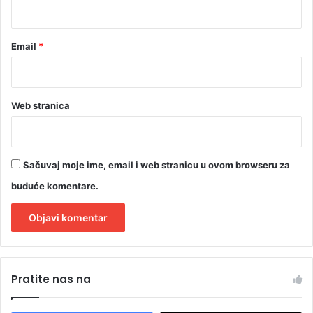
i
*
p
r
e
Email
*
v
o
d
Web stranica
Sačuvaj moje ime, email i web stranicu u ovom browseru za
buduće komentare.
A
l
Pratite nas na
t
e