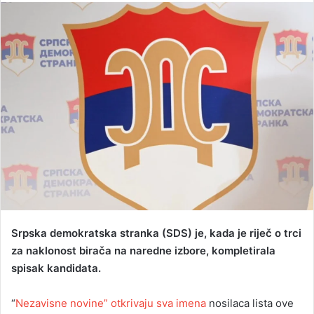
n
d
a
n
e
m
a
i
l
Srpska demokratska stranka (SDS) je, kada je riječ o trci
za naklonost birača na naredne izbore, kompletirala
spisak kandidata.
“
Nezavisne novine” otkrivaju sva imena
nosilaca lista ove