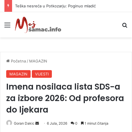
Teška nesreća u Potkozarju: Poginuo mladić
Meni
P
Početna
/
MAGAZIN
MAGAZIN
VIJESTI
Imena nosilaca lista SDS-a
za izbore 2026: Od profesora
do ljekara
Goran Dakic
S
6 Jula, 2026
0
1 minut čitanja
e