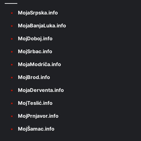
MojaSrpska.info
MojaBanjaLuka.info
MojDoboj.info
MojSrbac.info
MojaModriča.info
MojBrod.info
MojaDerventa.info
MojTeslić.info
MojPrnjavor.info
MojŠamac.info