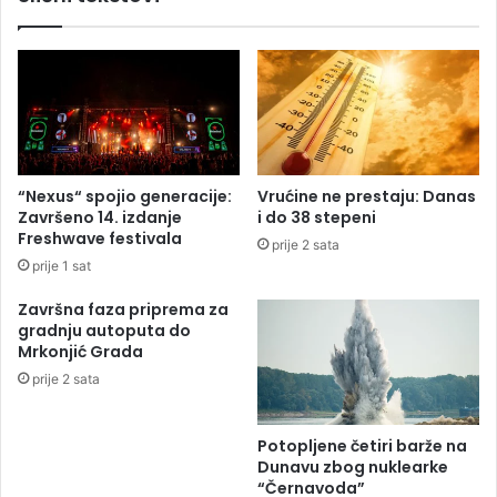
n
i
a
H
p
:
r
B
e
o
v
r
e
a
d
c
“Nexus“ spojio generacije:
Vrućine ne prestaju: Danas
e
o
Završeno 14. izdanje
i do 38 stepeni
n
d
Freshwave festivala
prije 2 sata
i
b
prije 1 sat
h
r
d
a
Završna faza priprema za
o
n
gradnju autoputa do
k
u
Mrkonjić Grada
a
t
prije 2 sata
z
i
a
t
o
u
Potopljene četiri barže na
d
l
Dunavu zbog nuklearke
b
e
“Černavoda”