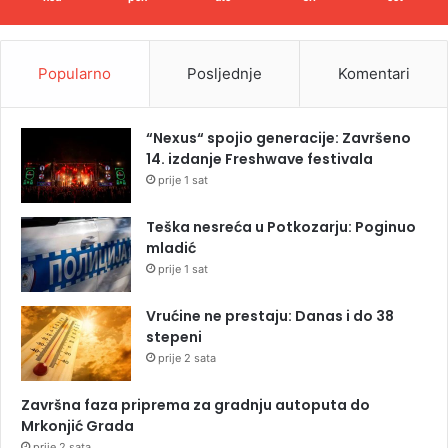
Popularno
Posljednje
Komentari
“Nexus“ spojio generacije: Završeno
14. izdanje Freshwave festivala
prije 1 sat
Teška nesreća u Potkozarju: Poginuo
mladić
prije 1 sat
Vrućine ne prestaju: Danas i do 38
stepeni
prije 2 sata
Završna faza priprema za gradnju autoputa do
Mrkonjić Grada
prije 2 sata