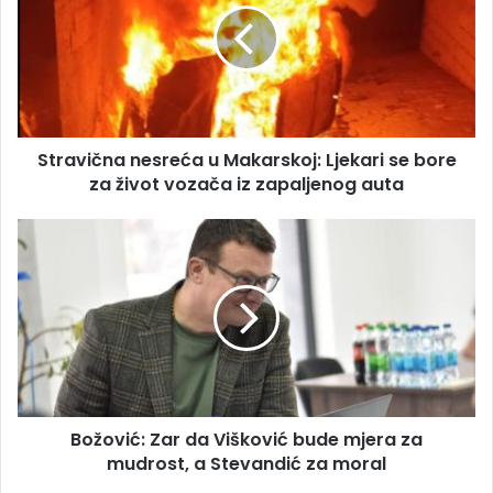
i
a
l
v
a
i
d
č
r
n
e
a
s
Stravična nesreća u Makarskoj: Ljekari se bore
n
u
za život vozača iz zapaljenog auta
e
s
r
B
e
o
ć
ž
a
o
u
v
M
i
a
ć
k
:
a
Z
r
Božović: Zar da Višković bude mjera za
a
s
mudrost, a Stevandić za moral
r
k
d