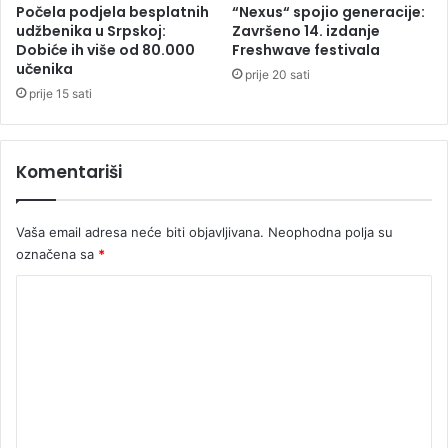
o
u
Počela podjela besplatnih
“Nexus“ spojio generacije:
t
d
udžbenika u Srpskoj:
Završeno 14. izdanje
v
r
Dobiće ih više od 80.000
Freshwave festivala
o
učenika
o
prije 20 sati
z
s
prije 15 sati
a
t
č
,
a
a
Komentariši
i
S
z
t
z
e
Vaša email adresa neće biti objavljivana.
Neophodna polja su
a
v
označena sa
*
p
a
a
n
K
l
d
j
o
i
e
ć
m
n
z
e
o
a
g
m
n
a
o
t
u
r