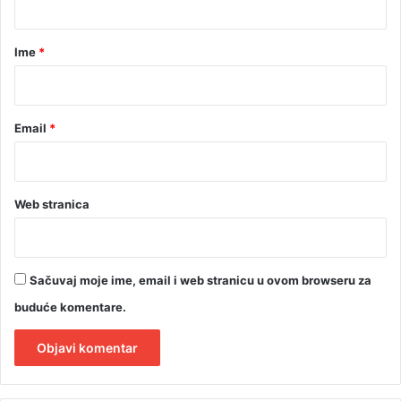
t
a
a
a
l
r
Ime
*
*
Email
*
Web stranica
Sačuvaj moje ime, email i web stranicu u ovom browseru za
buduće komentare.
A