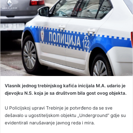
a
n
e
m
a
i
l
Vlasnik jednog trebinjskog kafića inicijala M.A. udario je
djevojku N.S. koja je sa društvom bila gost ovog objekta.
U Policijskoj upravi Trebinje je potvrđeno da se sve
dešavalo u ugostiteljskom objektu „Underground“ gdje su
evidentirali narušavanje javnog reda i mira.