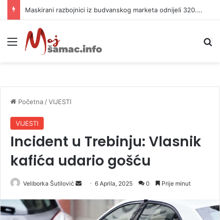
Maskirani razbojnici iz budvanskog marketa odnijeli 320.000 evra
Meni
P
Početna
/
VIJESTI
VIJESTI
Incident u Trebinju: Vlasnik
kafića udario gošću
Veliborka Šutilović
S
6 Aprila, 2025
0
Prije minut
e
n
d