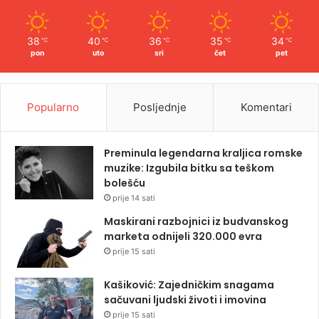
38
40
36
35
34
℃
℃
℃
℃
℃
pon
uto
sri
čet
pet
Popularno
Posljednje
Komentari
Preminula legendarna kraljica romske
muzike: Izgubila bitku sa teškom
bolešću
prije 14 sati
Maskirani razbojnici iz budvanskog
marketa odnijeli 320.000 evra
prije 15 sati
Kašiković: Zajedničkim snagama
sačuvani ljudski životi i imovina
prije 15 sati