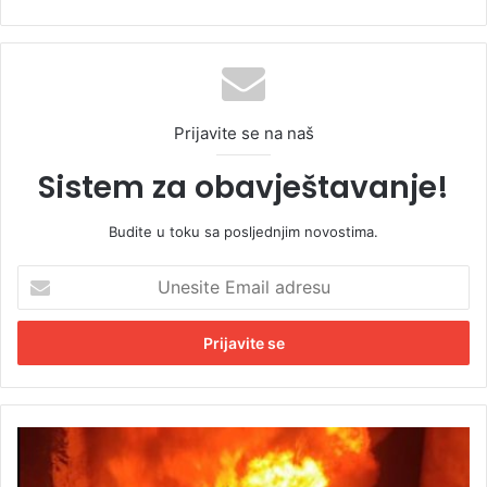
Prijavite se na naš
Sistem za obavještavanje!
Budite u toku sa posljednjim novostima.
U
n
e
s
i
t
e
E
S
m
t
a
r