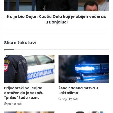
o
c
D
a
e
m
Ko je bio Dejan Kostić Dela koji je ubijen večeras
j
j
u Banjaluci
a
e
n
s
K
t
o
Slični tekstovi
a
s
:
t
P
i
u
ć
c
D
n
e
j
l
a
a
v
k
Prijedorski policajac
Žena nađena mrtva u
a
o
optužen da je vozaču
Laktašima
u
j
“prišio” tuđu kaznu
prije 12 sati
"
i
prije 8 sati
S
j
t
e