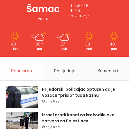
Šamac
40º - 21º
50%
2.01 km/h
Vedro
40
39
37
38
40
℃
℃
℃
℃
℃
čet
pet
sub
ned
pon
Popularno
Posljednje
Komentari
Prijedorski policajac optužen da je
vozaču “prišio” tuđu kaznu
prije 8 sati
Izrael gradi kanal za krokodile oko
zatvora za Palestince
prije 8 sati