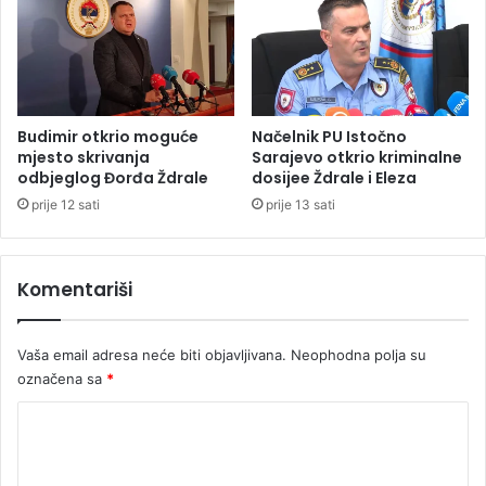
a
u
r
b
o
i
j
j
A
e
d
n
Budimir otkrio moguće
Načelnik PU Istočno
i
v
mjesto skrivanja
Sarajevo otkrio kriminalne
"
e
odbjeglog Đorđa Ždrale
dosijee Ždrale i Eleza
(
č
prije 12 sati
prije 13 sati
V
e
I
r
D
a
Komentariši
E
s
O
u
,
B
Vaša email adresa neće biti objavljivana.
Neophodna polja su
F
a
O
označena sa
*
n
T
j
K
O
a
)
l
o
u
m