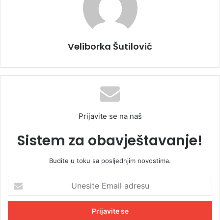
Veliborka Šutilović
Prijavite se na naš
Sistem za obavještavanje!
Budite u toku sa posljednjim novostima.
U
n
e
s