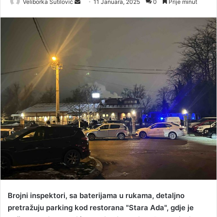
Veliborka Šutilović
S
11 Januara, 2025
0
Prije minut
e
n
d
a
n
e
m
a
i
l
Brojni inspektori, sa baterijama u rukama, detaljno
pretražuju parking kod restorana "Stara Ada", gdje je