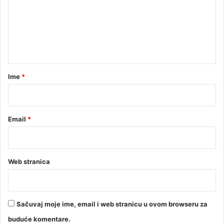
c
e
i
n
t
a
r
Ime
*
*
Email
*
Web stranica
Sačuvaj moje ime, email i web stranicu u ovom browseru za
buduće komentare.