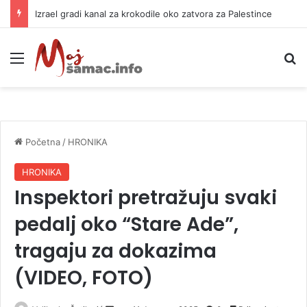
Za šta se Banjaluka zadužuje 18 miliona KM?
Meni
P
Početna
/
HRONIKA
HRONIKA
Inspektori pretražuju svaki
pedalj oko “Stare Ade”,
tragaju za dokazima
(VIDEO, FOTO)