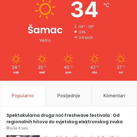
34
℃
:
Šamac
34º - 26º
33%
3.9 km/h
Vedro
34
35
40
42
37
℃
℃
℃
℃
℃
sub
ned
pon
uto
sri
Popularno
Posljednje
Komentari
Spektakularna druga noć Freshwave festivala : Od
regionalnih hitova do svjetskog elektronskog zvuka
prije 4 sata