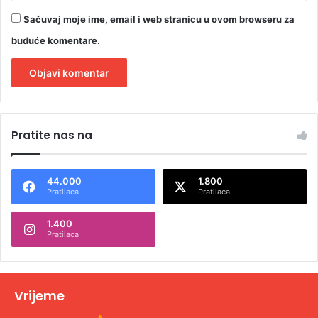
Sačuvaj moje ime, email i web stranicu u ovom browseru za
buduće komentare.
A
l
Pratite nas na
t
e
44.000
1.800
r
Pratilaca
Pratilaca
n
1.400
a
Pratilaca
t
i
v
Vrijeme
e