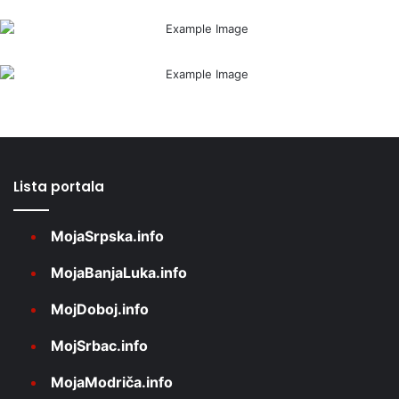
Lista portala
MojaSrpska.info
MojaBanjaLuka.info
MojDoboj.info
MojSrbac.info
MojaModriča.info