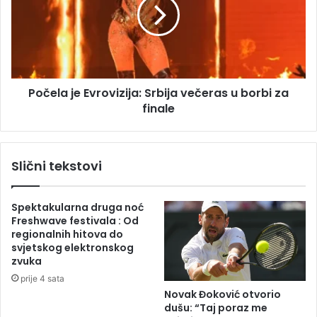
:
e
V
l
j
a
e
j
t
e
a
E
r
Počela je Evrovizija: Srbija večeras u borbi za
v
o
finale
r
b
o
a
v
r
i
Slični tekstovi
a
z
o
i
s
j
Spektakularna druga noć
t
a
Freshwave festivala : Od
a
:
regionalnih hitova do
b
S
svjetskog elektronskog
l
r
zvuka
a
b
prije 4 sata
,
i
Novak Đoković otvorio
o
j
dušu: “Taj poraz me
š
a