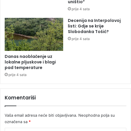
uništio”
t
v
prije 4 sata
e
e
ć
č
Decenija na Interpolovoj
e
e
listi: Gdje se krije
n
r
Slobodanka Tošić?
i
a
prije 4 sata
k
s
r
u
o
b
Danas naoblačenje uz
v
o
lokalne pljuskove i blagi
o
r
pad temperature
v
b
prije 4 sata
i
i
k
z
u
a
Komentariši
ć
f
a
i
(
n
Vaša email adresa neće biti objavljivana.
Neophodna polja su
F
a
O
označena sa
*
l
T
e