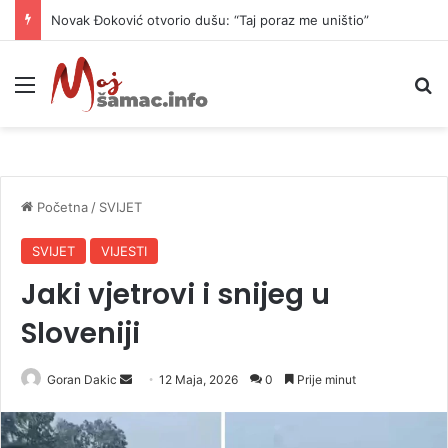
Novak Đoković otvorio dušu: “Taj poraz me uništio”
Meni
P
Početna
/
SVIJET
SVIJET
VIJESTI
Jaki vjetrovi i snijeg u
Sloveniji
Goran Dakic
S
12 Maja, 2026
0
Prije minut
e
n