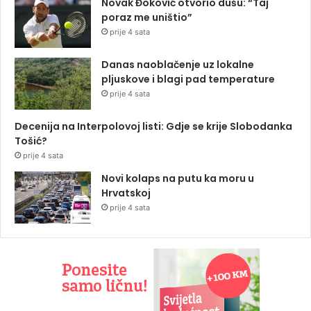
Novak Đoković otvorio dušu: “Taj
poraz me uništio”
prije 4 sata
Danas naoblačenje uz lokalne
pljuskove i blagi pad temperature
prije 4 sata
Decenija na Interpolovoj listi: Gdje se krije Slobodanka
Tošić?
prije 4 sata
Novi kolaps na putu ka moru u
Hrvatskoj
prije 4 sata