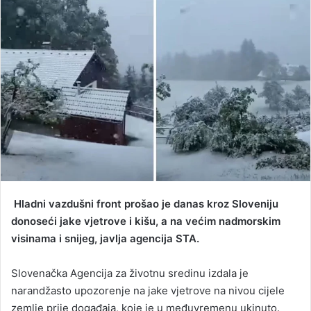
d
a
n
e
m
a
i
l
Hladni vazdušni front prošao je danas kroz Sloveniju
donoseći jake vjetrove i kišu, a na većim nadmorskim
visinama i snijeg, javlja agencija STA.
Slovenačka Agencija za životnu sredinu izdala je
narandžasto upozorenje na jake vjetrove na nivou cijele
zemlje prije događaja, koje je u međuvremenu ukinuto.