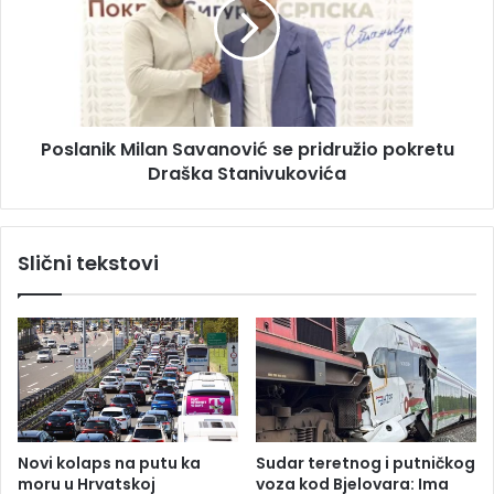
j
l
e
a
k
n
t
i
e
k
u
M
Poslanik Milan Savanović se pridružio pokretu
N
i
P
Draška Stanivukovića
l
„
a
S
n
u
S
Slični tekstovi
t
a
j
v
e
a
s
n
k
o
a
v
“
i
ć
s
Novi kolaps na putu ka
Sudar teretnog i putničkog
e
moru u Hrvatskoj
voza kod Bjelovara: Ima