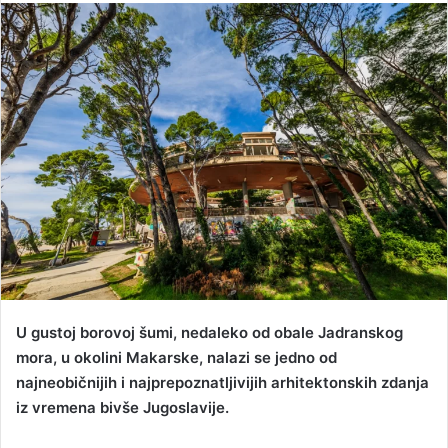
n
d
a
n
e
m
a
i
l
U gustoj borovoj šumi, nedaleko od obale Jadranskog
mora, u okolini Makarske, nalazi se jedno od
najneobičnijih i najprepoznatljivijih arhitektonskih zdanja
iz vremena bivše Jugoslavije.