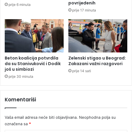
p
povrijeđenih
prije 6 minuta
r
prije 17 minuta
i
d
r
u
ž
i
o
p
Beton koalicija potvrdila
Zelenski stigao u Beograd:
o
da su Stanivuković i Dodik
Zakazani važni razgovori
k
još u simbiozi
prije 14 sati
r
prije 30 minuta
e
t
u
Komentariši
D
r
a
Vaša email adresa neće biti objavljivana.
Neophodna polja su
š
označena sa
*
k
a