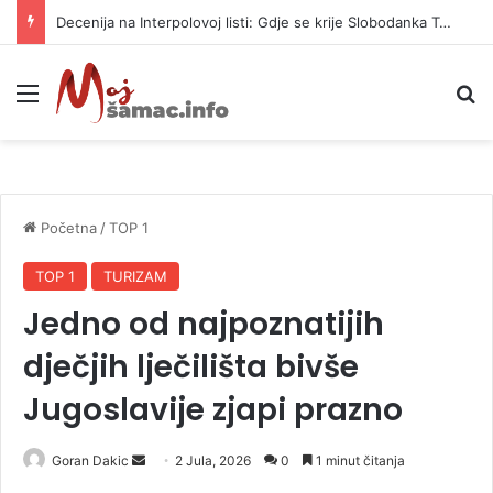
Decenija na Interpolovoj listi: Gdje se krije Slobodanka Tošić?
Meni
P
Početna
/
TOP 1
TOP 1
TURIZAM
Jedno od najpoznatijih
dječjih lječilišta bivše
Jugoslavije zjapi prazno
Goran Dakic
S
2 Jula, 2026
0
1 minut čitanja
e