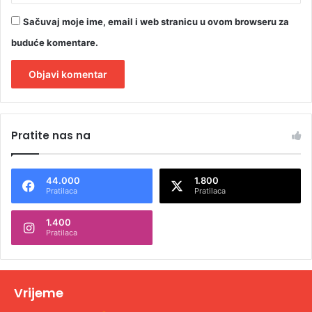
Sačuvaj moje ime, email i web stranicu u ovom browseru za
buduće komentare.
A
l
Pratite nas na
t
e
44.000
1.800
r
Pratilaca
Pratilaca
n
1.400
a
Pratilaca
t
i
v
Vrijeme
e