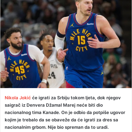
d
a
n
e
m
a
i
l
Nikola Jokić
će igrati za Srbiju tokom ljeta, dok njegov
saigrač iz Denvera Džamal Marej neće biti dio
nacionalnog tima Kanade. On je odbio da potpiše ugovor
kojim je trebalo da se obaveže da će igrati za dres sa
nacionalnim grbom. Nije bio spreman da to uradi.