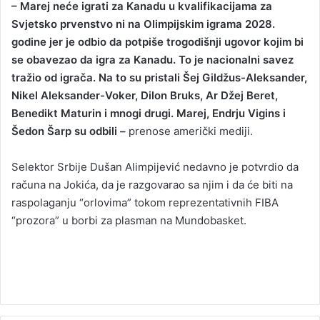
– Marej neće igrati za Kanadu u kvalifikacijama za
Svjetsko prvenstvo ni na Olimpijskim igrama 2028.
godine jer je odbio da potpiše trogodišnji ugovor kojim bi
se obavezao da igra za Kanadu. To je nacionalni savez
tražio od igrača. Na to su pristali Šej Gildžus-Aleksander,
Nikel Aleksander-Voker, Dilon Bruks, Ar Džej Beret,
Benedikt Maturin i mnogi drugi. Marej, Endrju Vigins i
Šedon Šarp su odbili –
prenose američki mediji.
Selektor Srbije Dušan Alimpijević nedavno je potvrdio da
računa na Jokića, da je razgovarao sa njim i da će biti na
raspolaganju “orlovima” tokom reprezentativnih FIBA
“prozora” u borbi za plasman na Mundobasket.