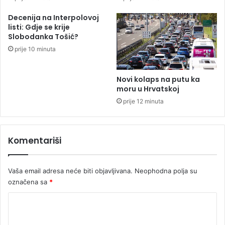
t
č
Decenija na Interpolovoj
l
listi: Gdje se krije
a
Slobodanka Tošić?
n
prije 10 minuta
o
v
a
Novi kolaps na putu ka
p
moru u Hrvatskoj
o
prije 12 minuta
r
o
d
Komentariši
i
c
e
Vaša email adresa neće biti objavljivana.
Neophodna polja su
označena sa
*
K
o