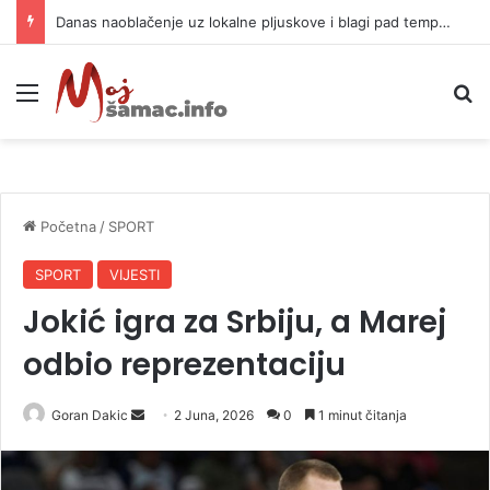
Danas naoblačenje uz lokalne pljuskove i blagi pad temperature
Meni
P
Početna
/
SPORT
SPORT
VIJESTI
Jokić igra za Srbiju, a Marej
odbio reprezentaciju
Goran Dakic
S
2 Juna, 2026
0
1 minut čitanja
e
n