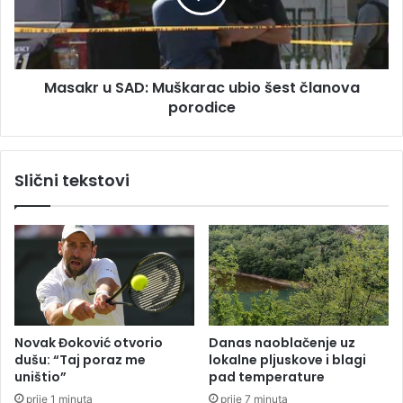
a
r
n
u
S
A
Masakr u SAD: Muškarac ubio šest članova
D
porodice
:
M
u
š
Slični tekstovi
k
a
r
a
c
u
b
i
o
Novak Đoković otvorio
Danas naoblačenje uz
š
dušu: “Taj poraz me
lokalne pljuskove i blagi
e
uništio”
pad temperature
s
prije 1 minuta
prije 7 minuta