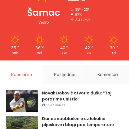
Šamac
35º - 23º
57%
3.41 km/h
Vedro
35
36
40
42
39
℃
℃
℃
℃
℃
sub
ned
pon
uto
sri
Popularno
Posljednje
Komentari
Novak Đoković otvorio dušu: “Taj
poraz me uništio”
prije 1 minuta
Danas naoblačenje uz lokalne
pljuskove i blagi pad temperature