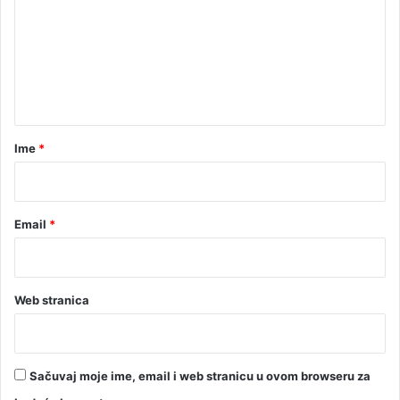
m
e
n
t
a
r
Ime
*
*
Email
*
Web stranica
Sačuvaj moje ime, email i web stranicu u ovom browseru za