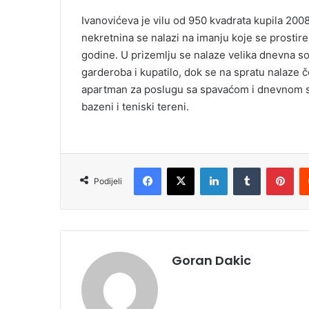
Ivanovićeva je vilu od 950 kvadrata kupila 2008.
nekretnina se nalazi na imanju koje se prostire
godine. U prizemlju se nalaze velika dnevna so
garderoba i kupatilo, dok se na spratu nalaze č
apartman za poslugu sa spavaćom i dnevnom s
bazeni i teniski tereni.
Facebook
X
LinkedIn
Tumblr
Pinterest
Podijeli
Goran Dakic