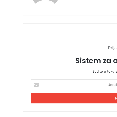
Prija
Sistem za 
Budite u toku 
U
n
e
s
i
t
e