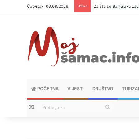
Četvrtak, 06.08.2026.
Uživo
Srbin preživio dramu na
POČETNA
VIJESTI
DRUŠTVO
TURIZA
Nasumični tekstovi
Pretraga
za