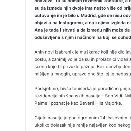
obaveza. Tu su odmah razmenili kontakte, a o
su da između njih dvoje ima nešto više od prij
putovanje im je bilo u Madrid, gde se nisu odv
objavila na Instagramu, a na kojima izgleda ni
Ana je tada i shvatila da između njih može da 
oduševljene s njim i načinom na koji se ophod
Anin novi izabranik je muškarac koji nije dio ja
poslu, a zanimljivo je da su ih prolaznici viđal
scena koje bi privukle pažnju. Bez obezbjeđenja,
mišljenju mnogih, upravo ono što joj je nedosta
Podsjetimo, bivša teniserka je porodično gnije
rezidencijalnih španskih naselja – Son Vidi. N
Palme i poznat je kao Beverli Hils Majorke.
Cijelo naselje je pod ogromnim 24-časovnim m
ukoliko dolazak nije ranije najavljen kod nekog