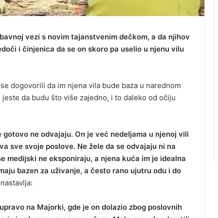
ubavnoj vezi s novim tajanstvenim dečkom, a da njihov
edoči i činjenica da se on skoro pa uselio u njenu vilu
 se dogovorili da im njena vila bude baza u narednom
 jeste da budu što više zajedno, i to daleko od očiju
e gotovo ne odvajaju. On je već nedeljama u njenoj vili
va sve svoje poslove. Ne žele da se odvajaju ni na
e medijski ne eksponiraju, a njena kuća im je idealna
maju bazen za uživanje, a često rano ujutru odu i do
 nastavlja:
i upravo na Majorki, gde je on dolazio zbog poslovnih