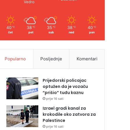
Vedro
40
38
35
38
40
℃
℃
℃
℃
℃
čet
pet
sub
ned
pon
Popularno
Posljednje
Komentari
Prijedorski policajac
optužen da je vozaču
“prišio” tuđu kaznu
prije 16 sati
Izrael gradi kanal za
krokodile oko zatvora za
Palestince
prije 16 sati