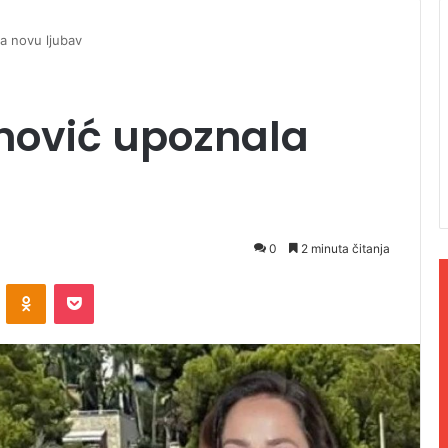
a novu ljubav
anović upoznala
0
2 minuta čitanja
ontakte
Odnoklassniki
Pocket