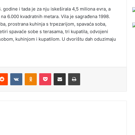
 godine i tada je za nju iskeširala 4,5 miliona evra, a
 na 6.000 kvadratnih metara. Vila je sagrađena 1998.
ba, prostrana kuhinja s trpezarijom, spavaća soba,
etiri spavaće sobe s terasama, tri kupatila, odvojeni
obom, kuhinjom i kupatilom. U dvorištu dah oduzimaju
Reddit
VKontakte
Odnoklassniki
Pocket
Podijeli putem Emaila
Odštampaj