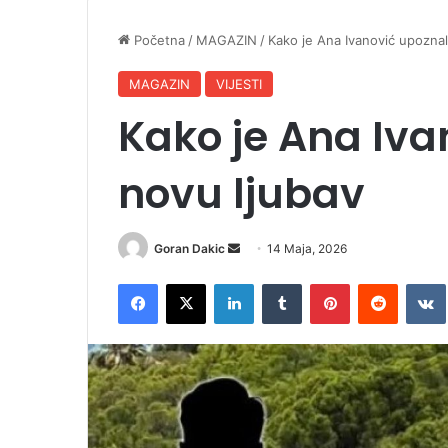
Početna
/
MAGAZIN
/
Kako je Ana Ivanović upoznal
MAGAZIN
VIJESTI
Kako je Ana Iv
novu ljubav
Goran Dakic
S
14 Maja, 2026
e
Facebook
X
LinkedIn
Tumblr
Pinterest
Reddit
VK
n
d
a
n
e
m
a