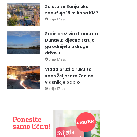
Za šta se Banjaluka
zadužuje 18 miliona KM?
prije 17 sati
Srbin preživio dramu na
Dunavu: Riječna struja
ga odnijela u drugu
državu
prije 17 sati
Vlada pružila ruku za
spas Željezare Zenica,
vlasnik je odbio
prije 17 sati