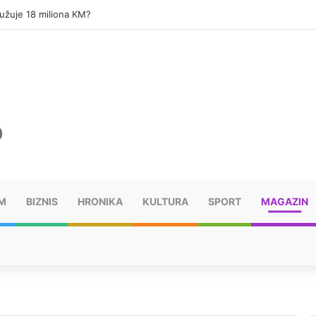
 Dunavu: Riječna struja ga odnijela u drugu državu
M
BIZNIS
HRONIKA
KULTURA
SPORT
MAGAZIN