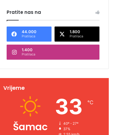
Pratite nas na
44.000
1.800
Pratilaca
Pratilaca
1.400
Pratilaca
Vrijeme
33
℃
Šamac
40º - 27º
37%
2.55 km/h