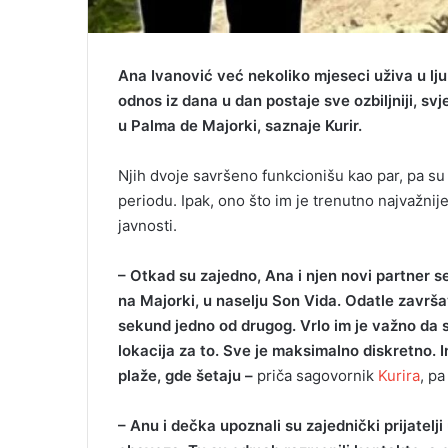
Ana Ivanović već nekoliko mjeseci uživa u lj
odnos iz dana u dan postaje sve ozbiljniji, svj
u Palma de Majorki, saznaje Kurir.
Njih dvoje savršeno funkcionišu kao par, pa su
periodu. Ipak, ono što im je trenutno najvažnije
javnosti.
– Otkad su zajedno, Ana i njen novi partner s
na Majorki, u naselju Son Vida. Odatle završa
sekund jedno od drugog. Vrlo im je važno da s
lokacija za to. Sve je maksimalno diskretno. I
plaže, gde šetaju –
priča sagovornik
Kurira
, pa
– Anu i dečka upoznali su zajednički prijatelj