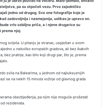
n ju je ubrzo pozvao na večeru. Malo-pomalo, shvatili
ateljstva, pa su otpočeli vezu. Prvo zajedničko
ajali jedno od drugog. Sve one fotografije koje je
kad zadovoljnija i nasmejanija, uslikao je upravo on.
bude vrlo ozbiljna priča, a i njene drugarice su
i prema njoj.
vnog svijeta. U pitanju je stranac, uspješan u svom
i zajedno u nekoliko evropskih gradova, ali bez ikakvih
 bez pratnje, kao bilo koji drugi par, što je, prema
jalo.
zdo svila na Balearima, u jednom od najluksuznijih
alazi se na nekih 15 minuta vožnje od glavnog grada
erama obezbjeđenja, pa njim nije moguće prošetati
 od rezidenata.