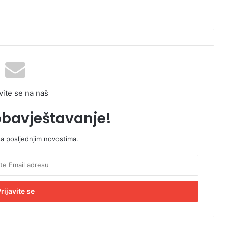
vite se na naš
obavještavanje!
sa posljednjim novostima.