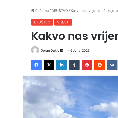
Početna
/
DRUŠTVO
/
Kakvo nas vrijeme očekuje s
DRUŠTVO
VIJESTI
Kakvo nas vrije
Goran Dakic
S
6 Juna, 2026
e
Facebook
X
LinkedIn
Tumblr
Pinterest
Reddit
VK
n
d
a
n
e
m
a
i
l