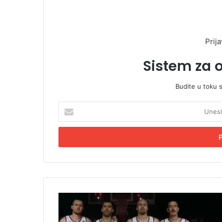
Prija
Sistem za 
Budite u toku 
U
n
e
s
i
t
e
E
m
B
a
a
i
s
l