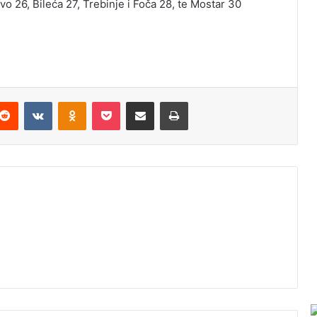
vo 26, Bileća 27, Trebinje i Foča 28, te Mostar 30
Reddit
VKontakte
Odnoklassniki
Pocket
Podijeli putem Emaila
Odštampaj