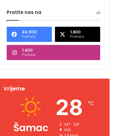
Pratite nas na
44.000
1.800
Pratilaca
Pratilaca
1.400
Pratilaca
Vrijeme
28
℃
Šamac
34º - 23º
50%
3.6 km/h