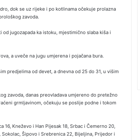
ro, dok se uz rijeke i po kotlinama očekuje prolazna
orološkog zavoda.
 od jugozapada ka istoku, mjestimično slaba kiša i
rova, a uveče na jugu umjerena i pojačana bura.
šim predjelima od devet, a dnevna od 25 do 31, u višim
og zavoda, danas preovladava umjereno do pretežno
raćeni grmljavinom, očekuju se poslije podne i tokom
a 16, Kneževo i Han Pijesak 18, Srbac i Čemerno 20,
 Sokolac, Šipovo i Srebrenica 22, Bijeljina, Prijedor i