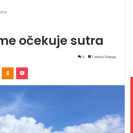
utra
me očekuje sutra
0
1 minut čitanja
ontakte
Odnoklassniki
Pocket