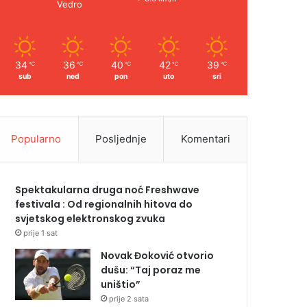
Vedro
34
36
40
42
39
℃
℃
℃
℃
℃
sub
ned
pon
uto
sri
Popularno
Posljednje
Komentari
Spektakularna druga noć Freshwave
festivala : Od regionalnih hitova do
svjetskog elektronskog zvuka
prije 1 sat
Novak Đoković otvorio
dušu: “Taj poraz me
uništio”
prije 2 sata