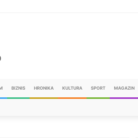
šu: “Taj poraz me uništio”
M
BIZNIS
HRONIKA
KULTURA
SPORT
MAGAZIN