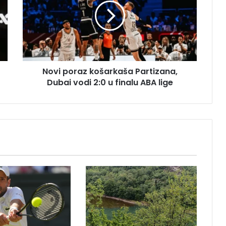
i
p
o
r
a
z
Novi poraz košarkaša Partizana,
k
Dubai vodi 2:0 u finalu ABA lige
o
š
a
r
k
a
š
a
P
a
r
t
i
z