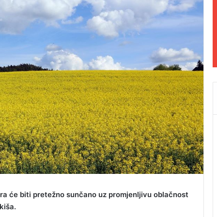
utra će biti pretežno sunčano uz promjenljivu oblačnost
kiša.