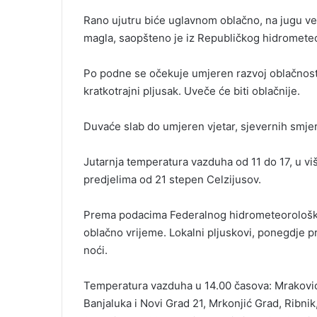
Rano ujutru biće uglavnom oblačno, na jugu ved
magla, saopšteno je iz Republičkog hidromete
Po podne se očekuje umjeren razvoj oblačnosti
kratkotrajni pljusak. Uveče će biti oblačnije.
Duvaće slab do umjeren vjetar, sjevernih smje
Jutarnja temperatura vazduha od 11 do 17, u vi
predjelima od 21 stepen Celzijusov.
Prema podacima Federalnog hidrometeorološk
oblačno vrijeme. Lokalni pljuskovi, ponegdje p
noći.
Temperatura vazduha u 14.00 časova: Mrakovic
Banjaluka i Novi Grad 21, Mrkonjić Grad, Ribnik,