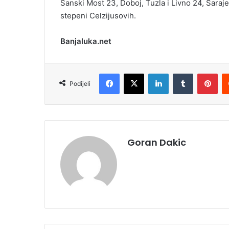
Sanski Most 23, Doboj, Tuzla i Livno 24, Saraje
stepeni Celzijusovih.
Banjaluka.net
Facebook
X
LinkedIn
Tumblr
Pinterest
Podijeli
Goran Dakic