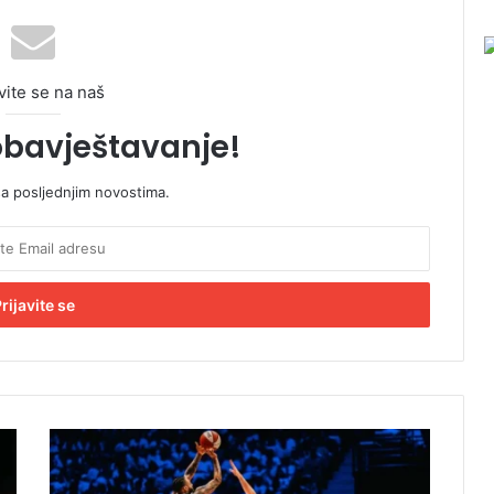
vite se na naš
obavještavanje!
sa posljednjim novostima.
N
o
v