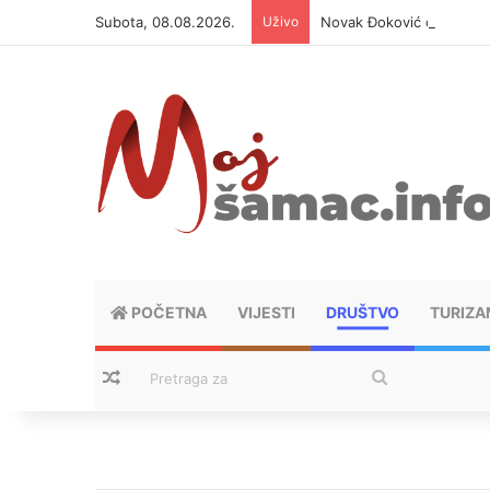
Subota, 08.08.2026.
Uživo
Novak Đoković otvorio du
POČETNA
VIJESTI
DRUŠTVO
TURIZA
Nasumični tekstovi
Pretraga
za