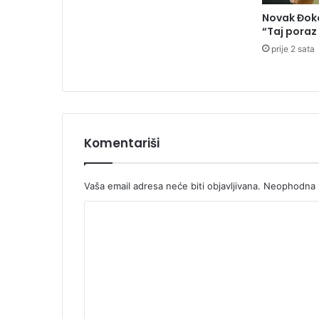
l
Novak Đoko
u
“Taj poraz
S
prije 2 sata
v
j
e
t
s
k
o
Komentariši
g
p
r
Vaša email adresa neće biti objavljivana.
Neophodna p
v
K
e
n
o
s
m
t
v
e
a
n
u
t