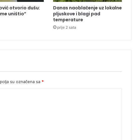
a
vić otvorio dušu:
Danas naoblačenje uz lokalne
n
 me uništio”
pljuskove i blagi pad
a
temperature
,
prije 2 sata
D
u
b
a
i
v
o
d
i
olja su označena sa
*
2
:
0
u
f
i
n
a