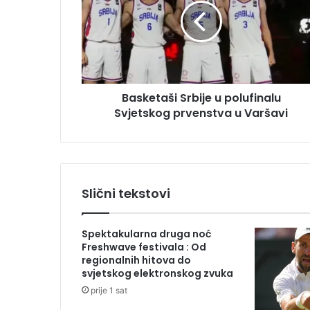
k
a
e
d
t
r
a
e
š
s
i
u
Basketaši Srbije u polufinalu
S
Svjetskog prvenstva u Varšavi
r
b
i
j
e
u
Slični tekstovi
p
o
l
Spektakularna druga noć
u
Freshwave festivala : Od
f
regionalnih hitova do
i
svjetskog elektronskog zvuka
n
prije 1 sat
a