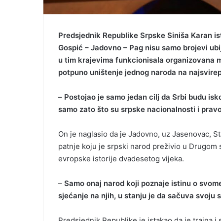
Predsjednik Republike Srpske Siniša Karan i
Gospić – Jadovno – Pag nisu samo brojevi ubije
u tim krajevima funkcionisala organizovana maš
potpuno uništenje jednog naroda na najsvirep
–
Postojao je samo jedan cilj da Srbi budu isko
samo zato što su srpske nacionalnosti i prav
On je naglasio da je Jadovno, uz Jasenovac, St
patnje koju je srpski narod preživio u Drugom s
evropske istorije dvadesetog vijeka.
–
Samo onaj narod koji poznaje istinu o svome 
sjećanje na njih, u stanju je da sačuva svoju 
Predsjednik Republike je istakao da je trajna 