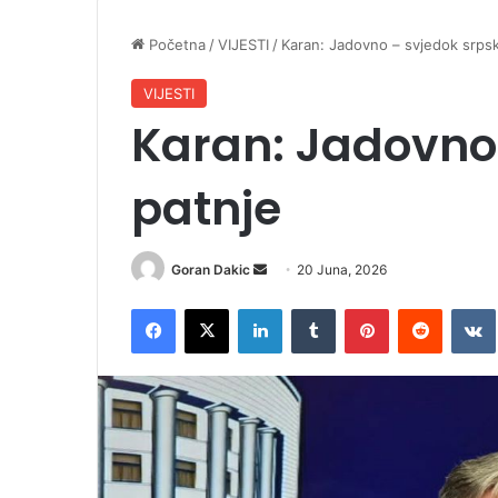
Početna
/
VIJESTI
/
Karan: Jadovno – svjedok srps
VIJESTI
Karan: Jadovno
patnje
Goran Dakic
S
20 Juna, 2026
e
Facebook
X
LinkedIn
Tumblr
Pinterest
Reddit
VK
n
d
a
n
e
m
a