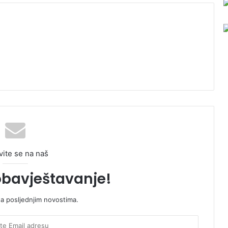
vite se na naš
obavještavanje!
sa posljednjim novostima.