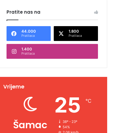
Pratite nas na
44.000
1.800
Pratilaca
Pratilaca
1.400
Pratilaca
Vrijeme
25
℃
Šamac
38º - 23º
54%
2.06 km/h