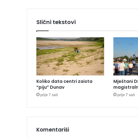
o
s
t
Slični tekstovi
i
ž
e
r
o
b
o
t
-
Koliko data centri zaista
Mještani D
z
“piju” Dunav
magistraln
i
prije 7 sati
prije 7 sati
d
a
r
s
p
o
Komentariši
s