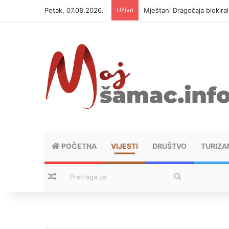
Petak, 07.08.2026.
Uživo
Helikopter ponovo gasi vat
POČETNA
VIJESTI
DRUŠTVO
TURIZA
Nasumični tekstovi
Pretraga
za