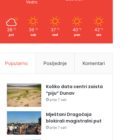
Vedro
38
36
37
40
42
℃
℃
℃
℃
℃
pet
sub
ned
pon
uto
Popularno
Posljednje
Komentari
Koliko data centri zaista
“piju” Dunav
prije 7 sati
Mještani Dragočaja
blokirali magistralni put
prije 7 sati