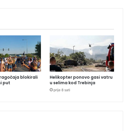
r
v
a
t
s
k
o
j
:
Ž
e
n
ragočaja blokirali
Helikopter ponovo gasi vatru
a
i put
u selima kod Trebinja
p
prije 8 sati
r
e
s
t
a
l
a