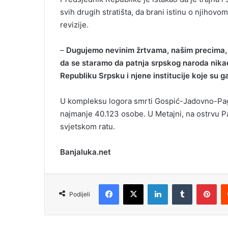
svih drugih stratišta, da brani istinu o njihov
revizije.
–
Dugujemo nevinim žrtvama, našim precima, al
da se staramo da patnja srpskog naroda nika
Republiku Srpsku i njene institucije koje su 
U kompleksu logora smrti Gospić-Jadovno-Pag
najmanje 40.123 osobe. U Metajni, na ostrvu Pa
svjetskom ratu.
Banjaluka.net
Facebook
X
LinkedIn
Tumblr
Pinterest
Podijeli