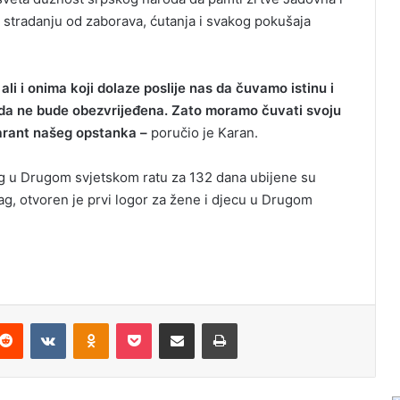
om stradanju od zaborava, ćutanja i svakog pokušaja
i i onima koji dolaze poslije nas da čuvamo istinu i
da ne bude obezvrijeđena. Zato moramo čuvati svoju
garant našeg opstanka –
poručio je Karan.
 u Drugom svjetskom ratu za 132 dana ubijene su
g, otvoren je prvi logor za žene i djecu u Drugom
Reddit
VKontakte
Odnoklassniki
Pocket
Podijeli putem Emaila
Odštampaj