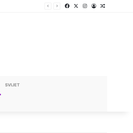
Facebook
X
Instagram
Prijavite se
Nasumični t
SVIJET