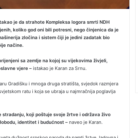
stakao je da strahote Kompleksa logora smrti NDH
nih, koliko god oni bili potresni, nego činjenica da je
inerija zločina i sistem čiji je jedini zadatak bio
ije načine.
rijenjeni sa zemlje na kojoj su vijekovima živjeli,
oslavne vjere –
istakao je Karan za Srnu.
aru Gradišku i mnoga druga stratišta, svjedok razmjera
vjetskom ratu i koja se ubraja u najmračnija poglavlja
stradanju, koji poštuje svoje žrtve i održava živo
slobodu, identitet i budućnost –
naveo je Karan.
i sveta dužnost srpskog naroda da pamti žrtve Jadovna i