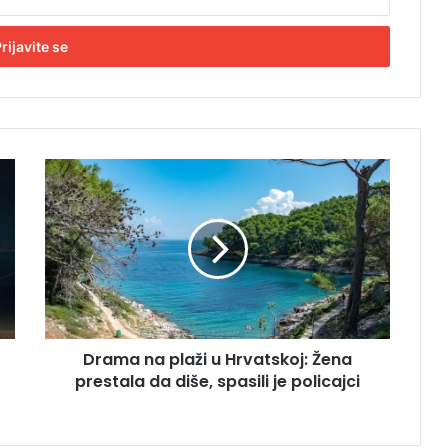
D
r
a
m
a
n
a
p
l
Drama na plaži u Hrvatskoj: Žena
a
prestala da diše, spasili je policajci
ž
i
u
H