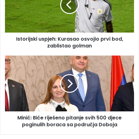
l
r
a
i
d
j
r
s
e
k
s
Istorijski uspjeh: Kurasao osvojio prvi bod,
i
u
zablistao golman
u
s
p
M
j
i
e
n
h
i
:
ć
K
:
u
B
r
i
a
ć
s
Minić: Biće riješeno pitanje svih 500 djece
e
a
poginulih boraca sa područja Doboja
r
o
i
o
j