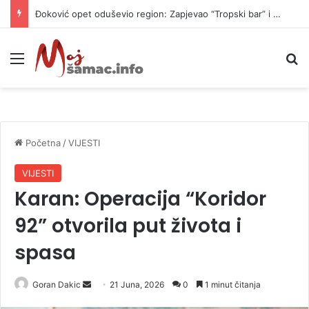
Đoković opet oduševio region: Zapjevao “Tropski bar” i zaplesao (VIDEO)
Meni
P
Početna
/
VIJESTI
VIJESTI
Karan: Operacija “Koridor
92” otvorila put života i
spasa
Goran Dakic
S
21 Juna, 2026
0
1 minut čitanja
e