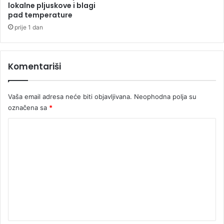
a
e
lokalne pljuskove i blagi
o
c
pad temperature
g
e
prije 1 dan
o
p
l
o
m
g
Komentariši
a
i
n
n
u
Vaša email adresa neće biti objavljivana.
Neophodna polja su
l
označena sa
*
i
h
K
b
o
o
r
m
a
e
c
a
n
s
t
a
p
a
o