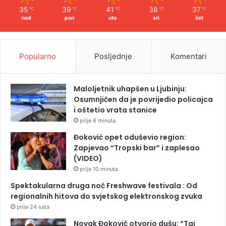
35
39
41
38
37
℃
℃
℃
℃
℃
ned
pon
uto
sri
čet
Popularno
Posljednje
Komentari
Maloljetnik uhapšen u Ljubinju:
Osumnjičen da je povrijedio policajca
i oštetio vrata stanice
prije 6 minuta
Đoković opet oduševio region:
Zapjevao “Tropski bar” i zaplesao
(VIDEO)
prije 10 minuta
Spektakularna druga noć Freshwave festivala : Od
regionalnih hitova do svjetskog elektronskog zvuka
prije 24 sata
Novak Đoković otvorio dušu: “Taj