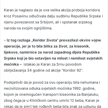
Karan je naglasio da je ova velika akcija proboja koridora
kroz Posavinu odlučivala dalju sudbinu Republike Srpske i
njenu povezanost sa Srbijom, ali i opstanak srpskog
naroda na svojim ognjištima.
–
Iz tog razloga „Koridor života“ prevazilazi okvire vojne
operacije, jer je to bila bitka za život, za kiseonik,
lijekove, namirnice za narod zapadnog dijela Republike
Srpske koji je bio ostavljen na milost i nemilost svjetskih
moćnika –
istakao je Karan za Srnu povodom
obilježavanja 34 godine od akcije “Koridor 92”.
Podsjetivši da je povod za ovu operaciju bila nehumana i
necivilizovana odluka svjetskih moćnika 1992. godine,
kojom je onemogućen transport kiseonika za Banjaluku,
zbog čega je u Kliničkom centru umrlo 12 beba, Karan je
rekao da je smrt tek rođenih beba bila znak za uzbunu da