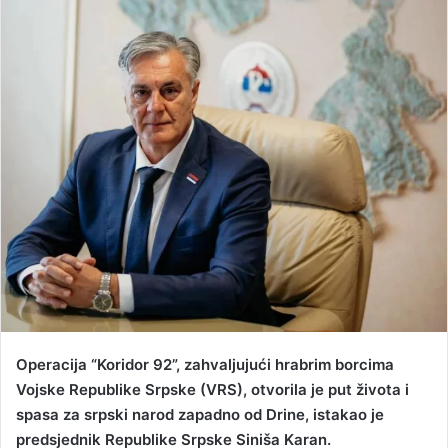
n
d
a
n
e
m
a
i
l
Operacija “Koridor 92”, zahvaljujući hrabrim borcima
Vojske Republike Srpske (VRS), otvorila je put života i
spasa za srpski narod zapadno od Drine, istakao je
predsjednik Republike Srpske Siniša Karan.