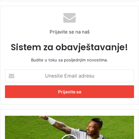
Prijavite se na naš
Sistem za obavještavanje!
Budite u toku sa posljednjim novostima.
U
n
e
s
i
t
e
E
I
m
s
a
t
i
o