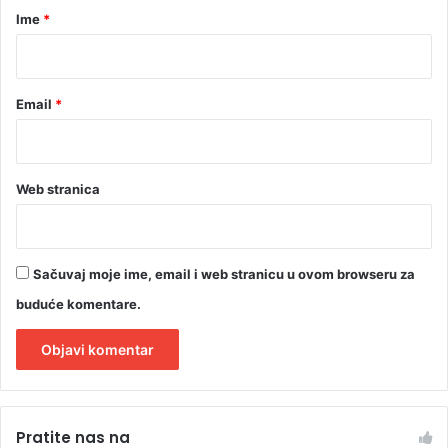
r
Ime
*
d
r
*
u
č
Email
*
j
a
D
o
b
Web stranica
o
j
a
Sačuvaj moje ime, email i web stranicu u ovom browseru za
buduće komentare.
A
l
Pratite nas na
t