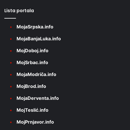
Lista portala
MojaSrpska.info
MojaBanjaLuka.info
MojDoboj.info
MojSrbac.info
MojaModriča.info
MojBrod.info
MojaDerventa.info
MojTeslić.info
MojPrnjavor.info