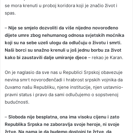
se mora krenuti u proboj koridora koji je značio život i
spas.
–
Nije se smjelo dozvoliti da više nijedno novorođeno
dijete umre zbog nehumanog odnosa svjetskih moćnika
koji su na sebe uzeli ulogu da odlučuju o životu i smrti.
Naši borci su snažno krenuli u još jednu borbu za život
kako bi zaustavili dalje umiranje djece
– rekao je Karan.
On je naglasio da sve nas u Republici Srpskoj obavezuje
nevina smrt novorođenčadi i hrabrost srpskih vojnika da
čuvamo našu Republiku, njene institucije, njen ustavnio-
pravni status i pravo da sami odlučujemo o sopstvenoj
budućnosti.
–
Sloboda nije besplatna, ona ima visoku cijenu i zato
Republika Srpska ne zaboravlja svoje heroje, ni svoje
žrtve. Na nama je da budemo dostojni te žrtve, da