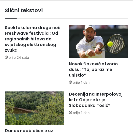
s
e
Slični tekstovi
v
š
o
e
j
n
Spektakularna druga noć
i
o
Freshwave festivala : Od
o
p
regionalnih hitova do
p
i
svjetskog elektronskog
r
t
zvuka
v
a
prije 24 sata
i
n
Novak Đoković otvorio
b
j
dušu: “Taj poraz me
o
e
uništio”
d
s
prije 1 dan
,
v
z
i
Decenija na Interpolovoj
a
h
listi: Gdje se krije
b
5
Slobodanka Tošić?
l
0
prije 1 dan
i
0
s
d
t
j
Danas naoblačenje uz