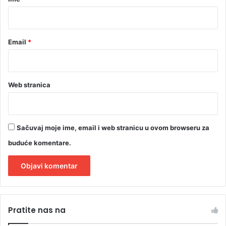
*
Email
*
Web stranica
Sačuvaj moje ime, email i web stranicu u ovom browseru za
buduće komentare.
A
l
Pratite nas na
t