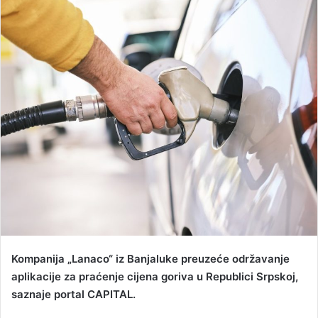
n
d
a
n
e
m
a
i
l
Kompanija „Lanaco“ iz Banjaluke preuzeće održavanje
aplikacije za praćenje cijena goriva u Republici Srpskoj,
saznaje portal CAPITAL.