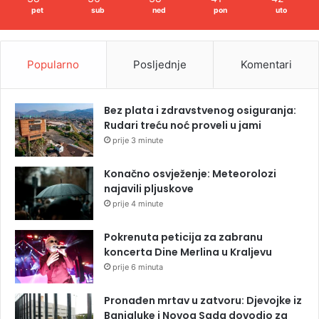
pet
sub
ned
pon
uto
Popularno
Posljednje
Komentari
Bez plata i zdravstvenog osiguranja:
Rudari treću noć proveli u jami
prije 3 minute
Konačno osvježenje: Meteorolozi
najavili pljuskove
prije 4 minute
Pokrenuta peticija za zabranu
koncerta Dine Merlina u Kraljevu
prije 6 minuta
Pronađen mrtav u zatvoru: Djevojke iz
Banjaluke i Novog Sada dovodio za