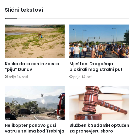
b
a
Slični tekstovi
e
n
r
j
s
e
t
p
i
r
ž
i
e
t
n
v
a
o
Koliko data centri zaista
Mještani Dragočaja
F
r
“piju” Dunav
blokirali magistralni put
r
a
prije 14 sati
prije 14 sati
e
z
s
a
h
V
w
i
a
š
v
k
e
o
f
v
Helikopter ponovo gasi
Službenik Suda BiH optužen
e
i
vatru u selima kod Trebinja
za pronevjeru skoro