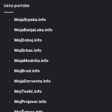
Lista portala
MojaSrpska.info
MojaBanjaLuka.info
MojDoboj.info
MojSrbac.info
MojaModriča.info
MojBrod.info
MojaDerventa.info
MojTeslić.info
MojPrnjavor.info
MojŠamac.info