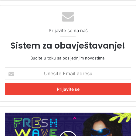
Prijavite se na naš
Sistem za obavještavanje!
Budite u toku sa posljednjim novostima.
U
n
e
s
i
t
e
E
T
m
e
a
c
i
h