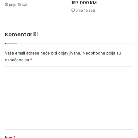
s
ć
197.000 KM
prije 15 sati
t
a
prije 15 sati
i
i
v
S
a
t
l
Komentariši
e
!
v
a
Vaša email adresa neće biti objavljivana.
Neophodna polja su
n
d
označena sa
*
i
K
ć
a
o
m
e
n
t
a
r
Ime
*