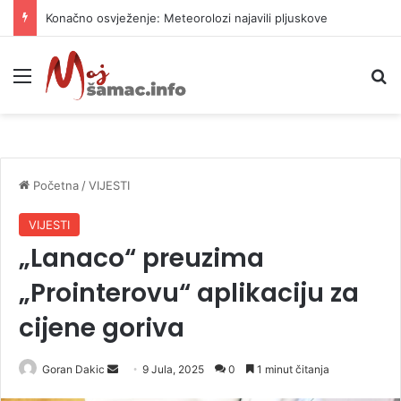
Konačno osvježenje: Meteorolozi najavili pljuskove
Meni
P
Početna
/
VIJESTI
VIJESTI
„Lanaco“ preuzima
„Prointerovu“ aplikaciju za
cijene goriva
Goran Dakic
S
9 Jula, 2025
0
1 minut čitanja
e